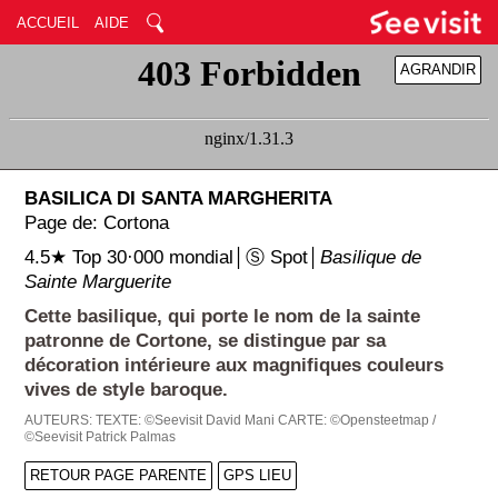
ACCUEIL
AIDE
AGRANDIR
RÉDUIRE
BASILICA DI SANTA MARGHERITA
Page de: Cortona
4.5★ Top 30·000 mondial│Ⓢ Spot│
Basilique de
Sainte Marguerite
Cette basilique, qui porte le nom de la sainte
patronne de Cortone, se distingue par sa
décoration intérieure aux magnifiques couleurs
vives de style baroque.
AUTEURS:
TEXTE: ©Seevisit David Mani
CARTE: ©Opensteetmap /
©Seevisit Patrick Palmas
RETOUR PAGE PARENTE
GPS LIEU