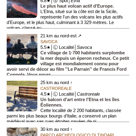
6.8★│Ⓢ Spot│
Etna
Le plus haut volcan actif d'Europe.
L'Etna, situé sur la côte est de la Sicile,
représente l'un des volcans les plus actifs
d'Europe, et le plus haut, culminant à 3 329 mètres. Le
volcan, classé au ...
21 km au nord-est ↗
SAVOCA
5.5★│Ⓛ Localité│
Savoca
Ce village de 1·700 habitants surplombe
la mer depuis un éperon rocheux. Ce petit
village est mondialement connu pour
avoir servi de décor au film ''Le Parrain'' de Francis Ford
Coppola. Vous pourr...
25 km au nord ↑
CASTROREALE
4.5★│Ⓛ Localité│
Castroreale
Un balcon d'art entre l'Etna et les îles
Éoliennes.
Cette localité de 2 200 habitants, classée
parmi les plus beaux bourgs d'Italie, a conservé un plan
médiéval avec ses rues étroites pavées de pi...
30 km au nord ↑
PARCO ARCHEOLOGICO DI TINDARI