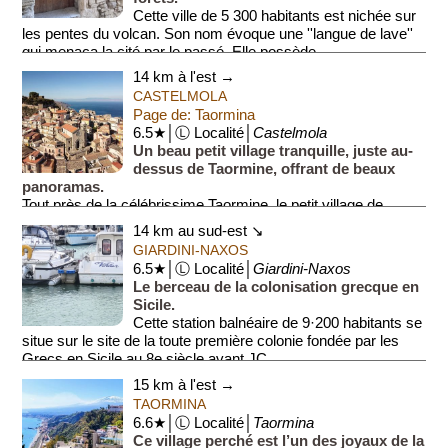
Cette ville de 5 300 habitants est nichée sur
les pentes du volcan. Son nom évoque une ''langue de lave''
qui menaça la cité par le passé. Elle possède...
14 km à l'est →
CASTELMOLA
Page de: Taormina
6.5★│Ⓛ Localité│
Castelmola
Un beau petit village tranquille, juste au-
dessus de Taormine, offrant de beaux
panoramas.
Tout près de la célébrissime Taormine, le petit village de
Castelmola (1·100 habitants) vaut le détour.
14 km au sud-est ↘
...
GIARDINI-NAXOS
6.5★│Ⓛ Localité│
Giardini-Naxos
Le berceau de la colonisation grecque en
Sicile.
Cette station balnéaire de 9·200 habitants se
situe sur le site de la toute première colonie fondée par les
Grecs en Sicile au 8e siècle avant JC.
15 km à l'est →
TAORMINA
6.6★│Ⓛ Localité│
Taormina
Ce village perché est l’un des joyaux de la