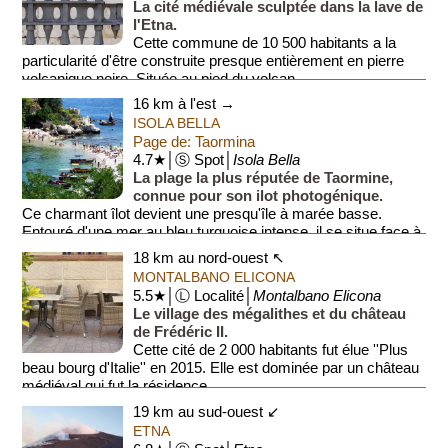
La cité médiévale sculptée dans la lave de
l'Etna.
Cette commune de 10 500 habitants a la
particularité d'être construite presque entièrement en pierre
volcanique noire. Située au pied du volcan...
16 km à l'est →
ISOLA BELLA
Page de: Taormina
4.7★│Ⓢ Spot│
Isola Bella
La plage la plus réputée de Taormine,
connue pour son ilot photogénique.
Ce charmant îlot devient une presqu'île à marée basse.
Entouré d'une mer au bleu turquoise intense, il se situe face à
une...
18 km au nord-ouest ↖
MONTALBANO ELICONA
5.5★│Ⓛ Localité│
Montalbano Elicona
Le village des mégalithes et du château
de Frédéric II.
Cette cité de 2 000 habitants fut élue ''Plus
beau bourg d'Italie'' en 2015. Elle est dominée par un château
médiéval qui fut la résidence...
19 km au sud-ouest ↙
ETNA