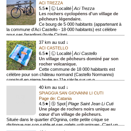
ACI TREZZA
5.5★│Ⓛ Localité│
Aci Trezza
Les rochers cyclopéens d'un village de
pêcheurs légendaire.
Ce bourg de 5·000 habitants (appartenant à
la commune d'Aci Castello - 18·000 habitants) est célèbre
pour ses faraglioni (Isole Ciclopi...
37 km au sud ↓
ACI CASTELLO
6.5★│Ⓛ Localité│
Aci Castello
Un village de pêcheurs dominé par son
rocher volcanique.
Cette commune de 18 000 habitants est
célèbre pour son château normand (Castello Normanno)
construit en pierre lavée au 11e siècle sur un p...
40 km au sud ↓
SPIAGGIA SAN GIOVANNI LI CUTI
Page de: Catania
4.5★│Ⓢ Spot│
Plage Saint Jean Li Cuti
Une plage de rochers noirs unique au
cœur d'un village de pêcheurs.
Située dans le quartier d'Ognina, cette petite crique se
distingue par son sable et ses galets volcaniques. C'est un
lieu authen...