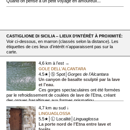
Quand on pense à un petit voyage en amoureux...
CASTIGLIONE DI SICILIA ‒ LIEUX D'INTÉRÊT À PROXIMITÉ:
Voir ci-dessous, en marron (classés selon la distance). Les
étiquettes de ces lieux d'intérêt n'apparaissent pas sur la
carte.
4,6 km à l'est →
GOLE DELL'ALCANTARA
4.5★│Ⓢ Spot│
Gorges de l'Alcantara
Un canyon de basalte sculpté par la lave
et l'eau.
Ces gorges spectaculaires ont été formées
par le refroidissement de coulées de lave de l'Etna, créant
des orgues basaltiques aux formes prismatiqu...
4,7 km au sud ↓
LINGUAGLOSSA
5.5★│Ⓛ Localité│
Linguaglossa
La porte nord de l'Etna entre lave et
forêts.