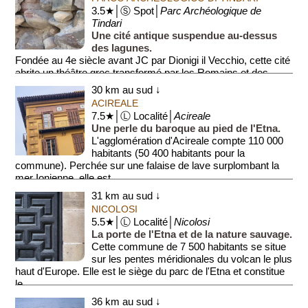
3.5★│Ⓢ Spot│
Parc Archéologique de
Tindari
Une cité antique suspendue au-dessus
des lagunes.
Fondée au 4e siècle avant JC par Dionigi il Vecchio, cette cité
abrite un théâtre grec transformé par les Romains et des
remparts imposants. Située...
30 km au sud ↓
ACIREALE
7.5★│Ⓛ Localité│
Acireale
Une perle du baroque au pied de l'Etna.
L'agglomération d'Acireale compte 110 000
habitants (50 400 habitants pour la
commune). Perchée sur une falaise de lave surplombant la
mer Ionienne, elle est ...
31 km au sud ↓
NICOLOSI
5.5★│Ⓛ Localité│
Nicolosi
La porte de l'Etna et de la nature sauvage.
Cette commune de 7 500 habitants se situe
sur les pentes méridionales du volcan le plus
haut d'Europe. Elle est le siège du parc de l'Etna et constitue
le...
36 km au sud ↓