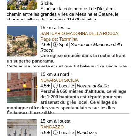
Sicile.
Situé sur la côte nord-est de l'île, à mi-
chemin entre les grandes villes de Messine et Catane, le
charmant village de Taormine, 11·000 habitan...
15 km à l'est →
SANTUARIO MADONNA DELLA ROCCA
Page de: Taormina
2.6★│Ⓢ Spot│
Sanctuaire Madonna della
Rocca
Une église creusée dans la roche offrant
un superbe panorama.
Cette église, modeste et rustique, fut bâtie au 17e siècle. Elle
fut nommée ainsi car construite à même le rocher. La grande
15 km au nord ↑
croix en ...
NOVARA DI SICILIA
4.5★│Ⓛ Localité│
Novara di Sicilia
Perché à 650 mètres d'altitude, ce village
de 1·200 habitants est réputé pour son
artisanat du grès local. Ce village de
montagne offre des vues spectaculaires sur les Îles
Éoliennes. Il est célèbr...
15 km à l'ouest ←
RANDAZZO
5.5★│Ⓛ Localité│
Randazzo