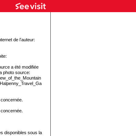
ernet de l'auteur:
ite:
urce a été modifiée
 la photo source:
View_of_the_Mountain
_Halpenny_Travel_Ga
e concernée.
e concernée.
disponibles sous la