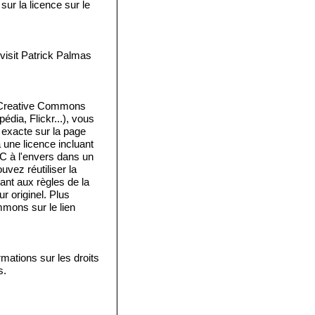
ur la licence sur le
isit Patrick Palmas
e Creative Commons
édia, Flickr...), vous
e exacte sur la page
a une licence incluant
 C à l'envers dans un
vez réutiliser la
ant aux règles de la
 originel. Plus
mmons sur le lien
mations sur les droits
s.