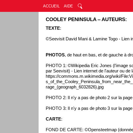
ACCUEIL
AIDE
COOLEY PENINSULA ‒ AUTEURS:
TEXTE
:
©Seevisit David Mani & Lamine Togo - Lien int
PHOTOS
, de haut en bas, et de gauche à dro
PHOTO 1: ©Wikipedia Eric Jones (l'image so
par Seevisit) - Lien internet de l'auteur ou de
https://commons.m.wikimedia.org/wiki/File:
s_of_the_Cooley_Peninsula_from_near_the
rage_(geograph_6032826).jpg
PHOTO 2: Il n'y a pas de photo 2 sur la pag
PHOTO 3: Il n'y a pas de photo 3 sur la pag
CARTE
:
FOND DE CARTE: ©Opensteetmap (données 