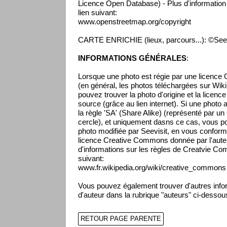
Licence Open Database) - Plus d'information s
lien suivant:
www.openstreetmap.org/copyright
CARTE ENRICHIE (lieux, parcours...): ©Seev
INFORMATIONS GÉNÉRALES
:
Lorsque une photo est régie par une licenc
(en général, les photos téléchargées sur Wikip
pouvez trouver la photo d'origine et la licenc
source (grâce au lien internet). Si une photo 
la règle 'SA' (Share Alike) (représenté par un
cercle), et uniquement dasns ce cas, vous pou
photo modifiée par Seevisit, en vous conform
licence Creative Commons donnée par l'auteur
d'informations sur les règles de Creatvie Co
suivant:
www.fr.wikipedia.org/wiki/creative_commons
Vous pouvez également trouver d'autres infor
d'auteur dans la rubrique "auteurs" ci-dessou
RETOUR PAGE PARENTE