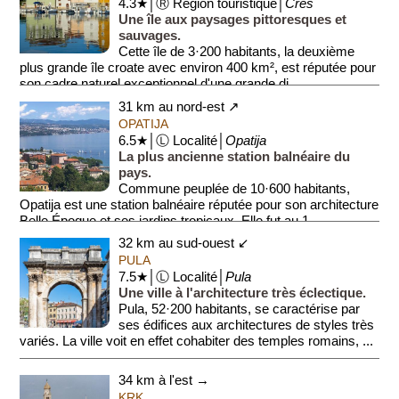
4.3★│Ⓡ Région touristique│
Cres
Une île aux paysages pittoresques et
sauvages.
Cette île de 3·200 habitants, la deuxième
plus grande île croate avec environ 400 km², est réputée pour
son cadre naturel exceptionnel d'une grande di...
31 km au nord-est ↗
OPATIJA
6.5★│Ⓛ Localité│
Opatija
La plus ancienne station balnéaire du
pays.
Commune peuplée de 10·600 habitants,
Opatija est une station balnéaire réputée pour son architecture
Belle Époque et ses jardins tropicaux. Elle fut au 1...
32 km au sud-ouest ↙
PULA
7.5★│Ⓛ Localité│
Pula
Une ville à l'architecture très éclectique.
Pula, 52·200 habitants, se caractérise par
ses édifices aux architectures de styles très
variés. La ville voit en effet cohabiter des temples romains, ...
34 km à l'est →
KRK