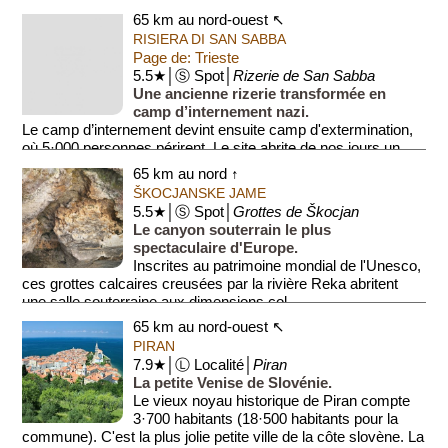
65 km au nord-ouest ↖
RISIERA DI SAN SABBA
Page de: Trieste
5.5★│Ⓢ Spot│
Rizerie de San Sabba
Une ancienne rizerie transformée en
camp d’internement nazi.
Le camp d’internement devint ensuite camp d'extermination,
où 5·000 personnes périrent. Le site abrite de nos jours un
musée relatant ...
65 km au nord ↑
ŠKOCJANSKE JAME
5.5★│Ⓢ Spot│
Grottes de Škocjan
Le canyon souterrain le plus
spectaculaire d'Europe.
Inscrites au patrimoine mondial de l'Unesco,
ces grottes calcaires creusées par la rivière Reka abritent
une salle souterraine aux dimensions col...
65 km au nord-ouest ↖
PIRAN
7.9★│Ⓛ Localité│
Piran
La petite Venise de Slovénie.
Le vieux noyau historique de Piran compte
3·700 habitants (18·500 habitants pour la
commune). C'est la plus jolie petite ville de la côte slovène. La