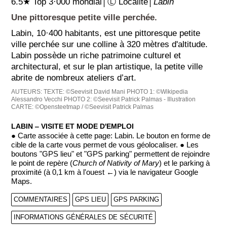
6.5★ Top 3·000 mondial│Ⓛ Localité│
Labin
Une pittoresque petite ville perchée.
Labin, 10·400 habitants, est une pittoresque petite
ville perchée sur une colline à 320 mètres d'altitude.
Labin possède un riche patrimoine culturel et
architectural, et sur le plan artistique, la petite ville
abrite de nombreux ateliers d’art.
AUTEURS:
TEXTE: ©Seevisit David Mani
PHOTO 1: ©Wikipedia
Alessandro Vecchi
PHOTO 2: ©Seevisit Patrick Palmas - Illustration
CARTE: ©Opensteetmap / ©Seevisit Patrick Palmas
LABIN ‒ VISITE ET MODE D'EMPLOI
● Carte associée à cette page: Labin. Le bouton en forme de
cible de la carte vous permet de vous géolocaliser. ● Les
boutons "GPS lieu" et "GPS parking" permettent de rejoindre
le point de repère (
Church of Nativity of Mary
) et le parking à
proximité (à 0,1 km à l'ouest ←) via le navigateur Google
Maps.
COMMENTAIRES
GPS LIEU
GPS PARKING
INFORMATIONS GÉNÉRALES DE SÉCURITÉ