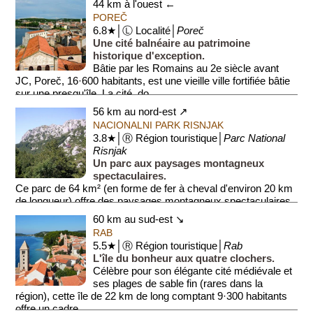
44 km à l'ouest ←
POREČ
6.8★│Ⓛ Localité│
Poreč
Une cité balnéaire au patrimoine
historique d'exception.
Bâtie par les Romains au 2e siècle avant
JC, Poreč, 16·600 habitants, est une vieille ville fortifiée bâtie
sur une presqu'île. La cité, do...
56 km au nord-est ↗
NACIONALNI PARK RISNJAK
3.8★│Ⓡ Région touristique│
Parc National
Risnjak
Un parc aux paysages montagneux
spectaculaires.
Ce parc de 64 km² (en forme de fer à cheval d'environ 20 km
de longueur) offre des paysages montagneux spectaculaires,
avec des forêts denses et des s...
60 km au sud-est ↘
RAB
5.5★│Ⓡ Région touristique│
Rab
L'île du bonheur aux quatre clochers.
Célèbre pour son élégante cité médiévale et
ses plages de sable fin (rares dans la
région), cette île de 22 km de long comptant 9·300 habitants
offre un cadre ...