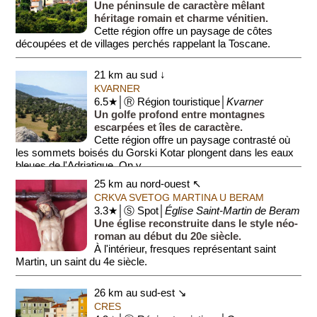
Une péninsule de caractère mêlant
héritage romain et charme vénitien.
Cette région offre un paysage de côtes
découpées et de villages perchés rappelant la Toscane.
On y admire un amphith...
21 km au sud ↓
KVARNER
6.5★│Ⓡ Région touristique│
Kvarner
Un golfe profond entre montagnes
escarpées et îles de caractère.
Cette région offre un paysage contrasté où
les sommets boisés du Gorski Kotar plongent dans les eaux
bleues de l'Adriatique. On y ...
25 km au nord-ouest ↖
CRKVA SVETOG MARTINA U BERAM
3.3★│Ⓢ Spot│
Église Saint-Martin de Beram
Une église reconstruite dans le style néo-
roman au début du 20e siècle.
À l'intérieur, fresques représentant saint
Martin, un saint du 4e siècle.
26 km au sud-est ↘
CRES