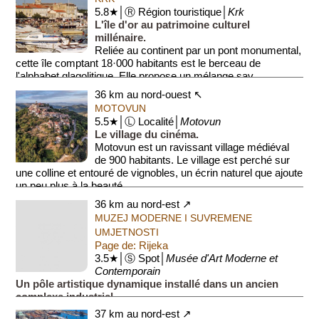
5.8★│Ⓡ Région touristique│
Krk
L'île d'or au patrimoine culturel
millénaire.
Reliée au continent par un pont monumental,
cette île comptant 18·000 habitants est le berceau de
l'alphabet glagolitique. Elle propose un mélange sav...
36 km au nord-ouest ↖
MOTOVUN
5.5★│Ⓛ Localité│
Motovun
Le village du cinéma.
Motovun est un ravissant village médiéval
de 900 habitants. Le village est perché sur
une colline et entouré de vignobles, un écrin naturel que ajoute
un peu plus à la beauté ...
36 km au nord-est ↗
MUZEJ MODERNE I SUVREMENE
UMJETNOSTI
Page de: Rijeka
3.5★│Ⓢ Spot│
Musée d'Art Moderne et
Contemporain
Un pôle artistique dynamique installé dans un ancien
complexe industriel.
Situé dans le quartier créatif (Art Kvart), ce musée expose les
37 km au nord-est ↗