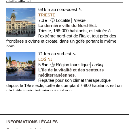
vieille ville, si...
69 km au nord-ouest ↖
TRIESTE
7.3★│Ⓛ Localité│
Trieste
La dernière ville du Nord-Est.
Trieste, 198·000 habitants, est située à
l'extrême nord-est de l’Italie, tout près des
frontières slovène et croate, dans un golfe portant le même
nom.
71 km au sud-est ↘
En rais...
LOŠINJ
5.8★│Ⓡ Région touristique│
Lošinj
L'île de la vitalité et des senteurs
méditerranéennes.
Réputée pour son climat thérapeutique
depuis le 19e siècle, cette île comptant 7·800 habitants est un
véritable jardin botanique à ciel ouv...
INFORMATIONS LÉGALES