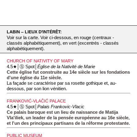
LABIN ‒ LIEUX D'INTÉRÊT:
Voir sur la carte. Voir ci-dessous, en rouge (centraux -
classés alphabétiquement), en vert (excentrés - classés
alphabétiquement).
CHURCH OF NATIVITY OF MARY
4.5★│Ⓢ Spot│
Église de la Nativité de Marie
Cette église fut construite au 14e siècle sur les fondations
d'une église du 11e siècle.
La façade se caractérise par sa rosette gothique et, au-
dessous, par son lion vénitien.
FRANKOVIĆ-VLAČIĆ PALACE
4.5★│Ⓢ Spot│
Palais Frankovic-Vlacic
Ce palais baroque est un lieu de naissance de Matija
Vla'iliek, un leader de la pensée européenne au 16e siècle,
et l'un des principaux partisans de la réforme protestante.
PUBLIC MUSEUM