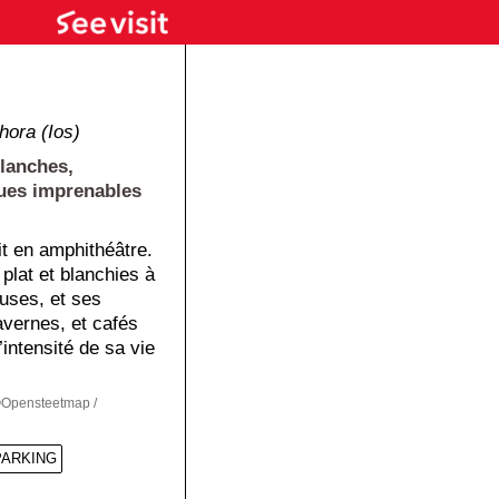
hora (Ios)
blanches,
vues imprenables
it en amphithéâtre.
 plat et blanchies à
uses, et ses
avernes, et cafés
’intensité de sa vie
Opensteetmap /
PARKING