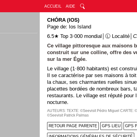
ACCUEIL
AIDE
CHÓRA (IOS)
Page de: Ios Island
6.5★ Top 3·000 mondial│Ⓛ Localité│
C
Ce village pittoresque aux maisons 
construit sur une colline, offre des 
sur la mer Égée.
Le village (1·800 habitants) est constru
Il se caractérise par ses maisons à toit
la chaux, ses charmantes ruelles sinue
placettes bordées de nombreux bars, t
restaurants. Le village est réputé pour l
nocturne.
AUTEURS:
TEXTE: ©Seevisit Pédro Miguel
CARTE: ©
©Seevisit Patrick Palmas
RETOUR PAGE PARENTE
GPS LIEU
GPS 
INFORMATIONS GÉNÉRALES DE SÉCURITÉ