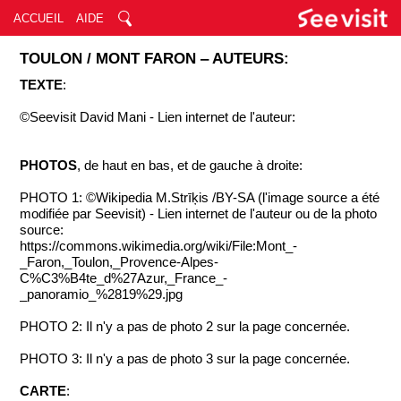
ACCUEIL
AIDE
TOULON / MONT FARON ‒ AUTEURS:
TEXTE
:
©Seevisit David Mani - Lien internet de l'auteur:
PHOTOS
, de haut en bas, et de gauche à droite:
PHOTO 1: ©Wikipedia M.Strīķis /BY-SA (l'image source a été
modifiée par Seevisit) - Lien internet de l'auteur ou de la photo
source:
https://commons.wikimedia.org/wiki/File:Mont_-
_Faron,_Toulon,_Provence-Alpes-
C%C3%B4te_d%27Azur,_France_-
_panoramio_%2819%29.jpg
PHOTO 2: Il n'y a pas de photo 2 sur la page concernée.
PHOTO 3: Il n'y a pas de photo 3 sur la page concernée.
CARTE
: