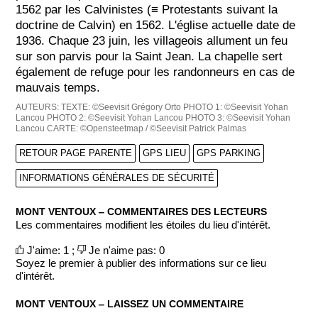
1562 par les Calvinistes (≡ Protestants suivant la
doctrine de Calvin) en 1562. L'église actuelle date de
1936. Chaque 23 juin, les villageois allument un feu
sur son parvis pour la Saint Jean. La chapelle sert
également de refuge pour les randonneurs en cas de
mauvais temps.
AUTEURS:
TEXTE: ©Seevisit Grégory Orto
PHOTO 1: ©Seevisit Yohan
Lancou
PHOTO 2: ©Seevisit Yohan Lancou
PHOTO 3: ©Seevisit Yohan
Lancou
CARTE: ©Opensteetmap / ©Seevisit Patrick Palmas
RETOUR PAGE PARENTE
GPS LIEU
GPS PARKING
INFORMATIONS GÉNÉRALES DE SÉCURITÉ
MONT VENTOUX ‒ COMMENTAIRES DES LECTEURS
Les commentaires modifient les étoiles du lieu d'intérêt.
J'aime: 1 ;
Je n'aime pas: 0
Soyez le premier à publier des informations sur ce lieu
d'intérêt.
MONT VENTOUX ‒ LAISSEZ UN COMMENTAIRE