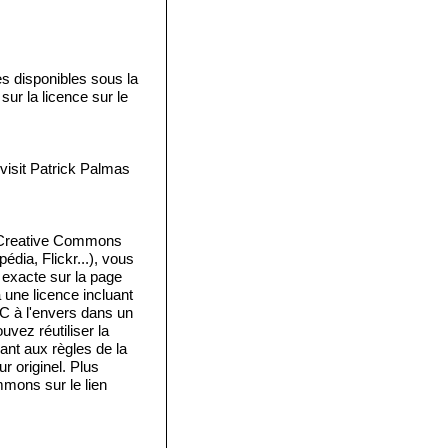
disponibles sous la
ur la licence sur le
isit Patrick Palmas
e Creative Commons
édia, Flickr...), vous
e exacte sur la page
a une licence incluant
 C à l'envers dans un
vez réutiliser la
ant aux règles de la
 originel. Plus
mmons sur le lien