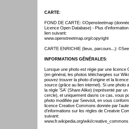
CARTE
:
FOND DE CARTE: ©Opensteetmap (données 
Licence Open Database) - Plus d'information s
lien suivant:
www.openstreetmap.org/copyright
CARTE ENRICHIE (lieux, parcours...): ©Seev
INFORMATIONS GÉNÉRALES
:
Lorsque une photo est régie par une licenc
(en général, les photos téléchargées sur Wikip
pouvez trouver la photo d'origine et la licenc
source (grâce au lien internet). Si une photo 
la règle 'SA' (Share Alike) (représenté par un
cercle), et uniquement dasns ce cas, vous pou
photo modifiée par Seevisit, en vous conform
licence Creative Commons donnée par l'auteur
d'informations sur les règles de Creatvie Co
suivant:
www.fr.wikipedia.org/wiki/creative_commons