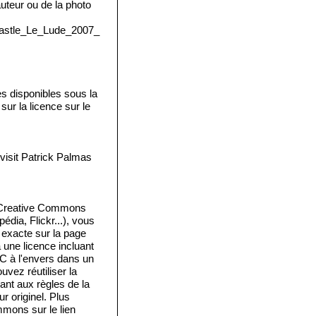
'auteur ou de la photo
:Castle_Le_Lude_2007_
disponibles sous la
ur la licence sur le
isit Patrick Palmas
e Creative Commons
édia, Flickr...), vous
e exacte sur la page
a une licence incluant
 C à l'envers dans un
vez réutiliser la
ant aux règles de la
 originel. Plus
mmons sur le lien