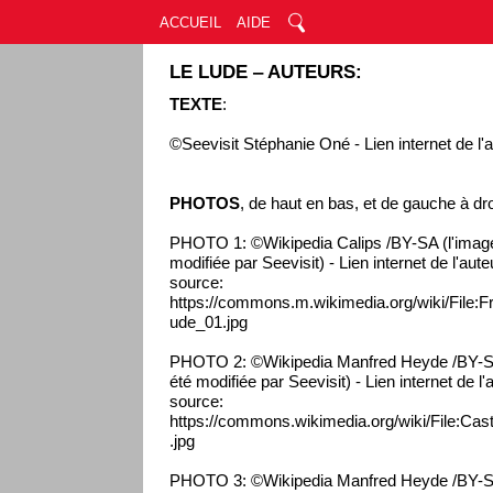
ACCUEIL
AIDE
LE LUDE ‒ AUTEURS:
TEXTE
:
©Seevisit Stéphanie Oné - Lien internet de l'a
PHOTOS
, de haut en bas, et de gauche à dro
PHOTO 1: ©Wikipedia Calips /BY-SA (l'image
modifiée par Seevisit) - Lien internet de l'aut
source:
https://commons.m.wikimedia.org/wiki/File
ude_01.jpg
PHOTO 2: ©Wikipedia Manfred Heyde /BY-SA
été modifiée par Seevisit) - Lien internet de l
source:
https://commons.wikimedia.org/wiki/File:C
.jpg
PHOTO 3: ©Wikipedia Manfred Heyde /BY-SA