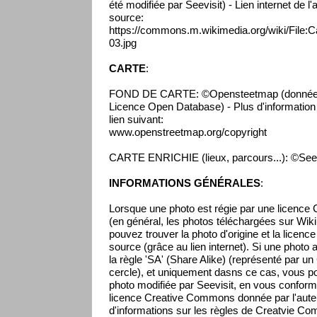
été modifiée par Seevisit) - Lien internet de l
source:
https://commons.m.wikimedia.org/wiki/File
03.jpg
CARTE
:
FOND DE CARTE: ©Opensteetmap (données 
Licence Open Database) - Plus d'information s
lien suivant:
www.openstreetmap.org/copyright
CARTE ENRICHIE (lieux, parcours...): ©Seev
INFORMATIONS GÉNÉRALES
:
Lorsque une photo est régie par une licenc
(en général, les photos téléchargées sur Wikip
pouvez trouver la photo d'origine et la licenc
source (grâce au lien internet). Si une photo 
la règle 'SA' (Share Alike) (représenté par un
cercle), et uniquement dasns ce cas, vous pou
photo modifiée par Seevisit, en vous conform
licence Creative Commons donnée par l'auteur
d'informations sur les règles de Creatvie Co