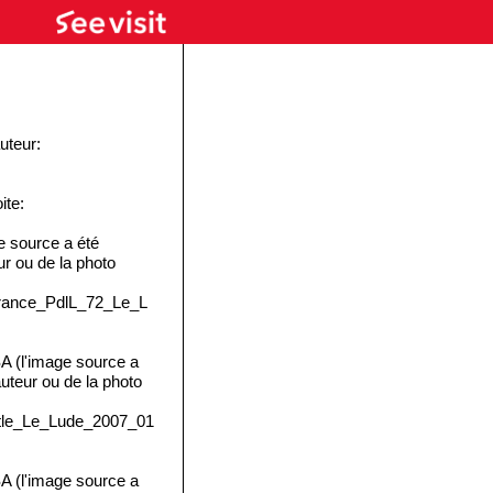
uteur:
ite:
 source a été
eur ou de la photo
:France_PdlL_72_Le_L
 (l'image source a
'auteur ou de la photo
astle_Le_Lude_2007_01
 (l'image source a