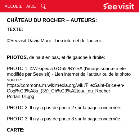
ACCUEIL
AIDE
CHÂTEAU DU ROCHER ‒ AUTEURS:
TEXTE
:
©Seevisit David Mani - Lien internet de l'auteur:
PHOTOS
, de haut en bas, et de gauche à droite:
PHOTO 1: ©Wikipedia GO69 /BY-SA (l'image source a été
modifiée par Seevisit) - Lien internet de l'auteur ou de la photo
source:
https://commons.m.wikimedia.org/wiki/File:Saint-Brice-en-
Cogl%C3%A8s_(35)_Ch%C3%A2teau_du_Rocher-
Portail_01.jpg
PHOTO 2: Il n'y a pas de photo 2 sur la page concernée.
PHOTO 3: Il n'y a pas de photo 3 sur la page concernée.
CARTE
: