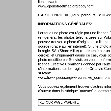
lien suivant:
www.openstreetmap.org/copyright
CARTE ENRICHIE (lieux, parcours...): ©Seev
INFORMATIONS GÉNÉRALES
:
Lorsque une photo est régie par une licenc
(en général, les photos téléchargées sur Wikip
pouvez trouver la photo d'origine et la licenc
source (grâce au lien internet). Si une photo 
la règle 'SA' (Share Alike) (représenté par un
cercle), et uniquement dasns ce cas, vous pou
photo modifiée par Seevisit, en vous conform
licence Creative Commons donnée par l'auteur
d'informations sur les règles de Creatvie Co
suivant:
www.fr.wikipedia.org/wiki/creative_commons
Vous pouvez également trouver d'autres infor
d'auteur dans la rubrique "auteurs" ci-dessou
RETOUR PAGE PARENTE