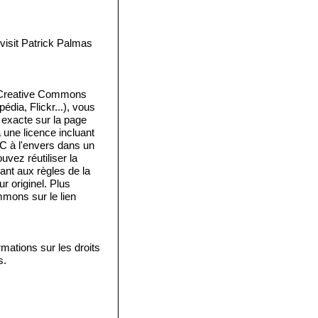
isit Patrick Palmas
e Creative Commons
édia, Flickr...), vous
e exacte sur la page
a une licence incluant
 C à l'envers dans un
vez réutiliser la
ant aux règles de la
 originel. Plus
mmons sur le lien
mations sur les droits
s.