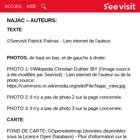
ACCUEIL
AIDE
NAJAC ‒ AUTEURS:
TEXTE
:
©Seevisit Patrick Palmas - Lien internet de l'auteur:
PHOTOS
, de haut en bas, et de gauche à droite:
PHOTO 1: ©Wikipedia Christian Guthier /BY (l'image source
a été modifiée par Seevisit) - Lien internet de l'auteur ou de la
photo source:
https://commons.m.wikimedia.org/wiki/File:Najac_view.jpg
PHOTO 2: Il n'y a pas de photo 2 sur la page concernée.
PHOTO 3: Il n'y a pas de photo 3 sur la page concernée.
CARTE
:
FOND DE CARTE: ©Opensteetmap (données disponibles
sous la Licence Open Database) - Plus d'information sur la