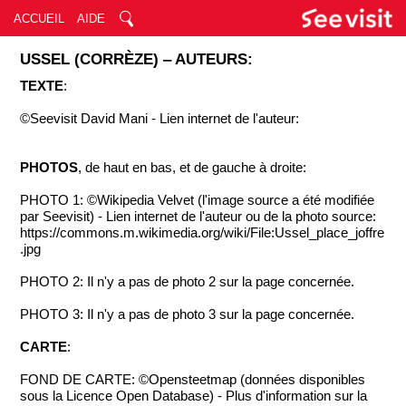
ACCUEIL
AIDE
USSEL (CORRÈZE) ‒ AUTEURS:
TEXTE
:
©Seevisit David Mani - Lien internet de l'auteur:
PHOTOS
, de haut en bas, et de gauche à droite:
PHOTO 1: ©Wikipedia Velvet (l'image source a été modifiée
par Seevisit) - Lien internet de l'auteur ou de la photo source:
https://commons.m.wikimedia.org/wiki/File:Ussel_place_joffre
.jpg
PHOTO 2: Il n'y a pas de photo 2 sur la page concernée.
PHOTO 3: Il n'y a pas de photo 3 sur la page concernée.
CARTE
:
FOND DE CARTE: ©Opensteetmap (données disponibles
sous la Licence Open Database) - Plus d'information sur la