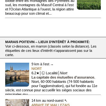
Blottie entre les montagnes des Pyrénées au
sud, les montagnes du Massif Central à l'est
et l'Océan Atlantique à l'ouest, la région attire
beaucoup pour son climat et...
MARAIS POITEVIN ‒ LIEUX D'INTÉRÊT À PROXIMITÉ:
Voir ci-dessous, en marron (classés selon la distance). Les
étiquettes de ces lieux d'intérêt n'apparaissent pas sur la
carte.
9 km à l'est →
NIORT
6.2★│Ⓛ Localité│
Niort
La capitale des mutuelles d'assurance.
Niort, 60·000 habitants (74·500 habitants
pour l'agglomération), qui fut fondée au 11e
siècle, est connue pour accueillir les sièges sociaux des
principales mu...
14 km au nord-ouest ↖
ABBAYE DE MAILLEZAIS