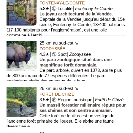
FONTENAY-LE-COMTE
5.8★│Ⓛ Localité│
Fontenay-le-Comte
Le joyau architectural de la Vendée.
Capitale de la Vendée jusqu'au début du 19e
siècle, Fontenay-le-Comte, 13·400 habitants
(17·100 habitants pour l'agglomération), est une jolie
commune à l'archi...
25 km au sud-est ↘
ZOODYSSÉE
4.3★│Ⓢ Spot│
Zoodyssée
Un parc zoologique situé dans une
magnifique forêt domaniale.
Ce parc arboré, ouvert en 1973, abrite plus
de 800 animaux de 77 espèces différentes. Le parc
zoologique abrite des animaux de la faun...
26 km au sud-est ↘
FORÊT DE CHIZÉ
3.5★│Ⓡ Région touristique│
Forêt de Chizé
Un massif forestier millénaire réputé pour
ses chênes et son centre animalier.
Cette forêt de feuillus est un vestige de
l'ancienne forêt primaire de l'ouest. Elle abrite une faune
diversifiée e...