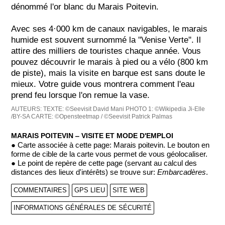
dénommé l'or blanc du Marais Poitevin.
Avec ses 4·000 km de canaux navigables, le marais
humide est souvent surnommé la ''Venise Verte''. Il
attire des milliers de touristes chaque année. Vous
pouvez découvrir le marais à pied ou a vélo (800 km
de piste), mais la visite en barque est sans doute le
mieux. Votre guide vous montrera comment l'eau
prend feu lorsque l'on remue la vase.
AUTEURS:
TEXTE: ©Seevisit David Mani
PHOTO 1: ©Wikipedia Ji-Elle
/BY-SA
CARTE: ©Opensteetmap / ©Seevisit Patrick Palmas
MARAIS POITEVIN ‒ VISITE ET MODE D'EMPLOI
● Carte associée à cette page: Marais poitevin. Le bouton en
forme de cible de la carte vous permet de vous géolocaliser.
● Le point de repère de cette page (servant au calcul des
distances des lieux d'intérêts) se trouve sur:
Embarcadères
.
COMMENTAIRES
GPS LIEU
SITE WEB
INFORMATIONS GÉNÉRALES DE SÉCURITÉ