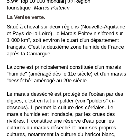
5.9★ Top 10·000 mondial│Ⓡ Région
touristique│
Marais Poitevin
La Venise verte.
Situé à cheval sur deux régions (Nouvelle-Aquitaine
et Pays-de-la-Loire), le Marais Poitevin s'étend sur
1·000 km², soit environ le quart d'un département
français. C'est la deuxième zone humide de France
après la Camargue.
La zone est principalement constituée d'un marais
''humide'' (aménagé dès le 11e siècle) et d'un marais
''desséché'' aménagé au 20e siècle.
Le marais desséché est protégé de l'océan par des
digues, c'est en fait un polder (voir ''polders'' ci-
dessous). Il permet la culture des céréales. Le
marais humide est inondable, par les crues des
rivières. Il constitue une réserve d'eau pour les
cultures du marais déseché et pour ses propres
cultures, notamment la culture du haricot blanc,