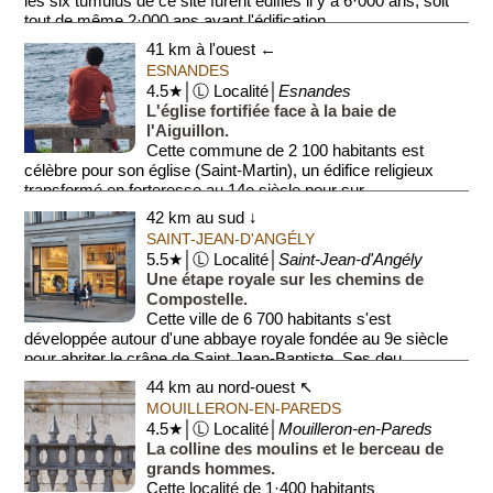
les six tumulus de ce site furent édifiés il y a 6·000 ans, soit
tout de même 2·000 ans avant l'édification...
41 km à l'ouest ←
ESNANDES
4.5★│Ⓛ Localité│
Esnandes
L'église fortifiée face à la baie de
l'Aiguillon.
Cette commune de 2 100 habitants est
célèbre pour son église (Saint-Martin), un édifice religieux
transformé en forteresse au 14e siècle pour sur...
42 km au sud ↓
SAINT-JEAN-D'ANGÉLY
5.5★│Ⓛ Localité│
Saint-Jean-d'Angély
Une étape royale sur les chemins de
Compostelle.
Cette ville de 6 700 habitants s'est
développée autour d'une abbaye royale fondée au 9e siècle
pour abriter le crâne de Saint Jean-Baptiste. Ses deu...
44 km au nord-ouest ↖
MOUILLERON-EN-PAREDS
4.5★│Ⓛ Localité│
Mouilleron-en-Pareds
La colline des moulins et le berceau de
grands hommes.
Cette localité de 1·400 habitants