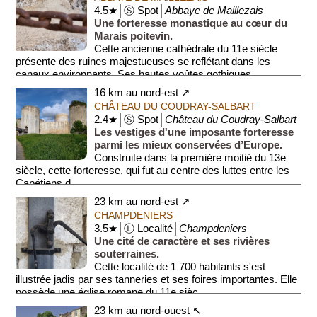
4.5★│Ⓢ Spot│
Abbaye de Maillezais
Une forteresse monastique au cœur du
Marais poitevin.
Cette ancienne cathédrale du 11e siècle
présente des ruines majestueuses se reflétant dans les
canaux environnants. Ses hautes voûtes gothiques...
16 km au nord-est ↗
CHÂTEAU DU COUDRAY-SALBART
2.4★│Ⓢ Spot│
Château du Coudray-Salbart
Les vestiges d'une imposante forteresse
parmi les mieux conservées d’Europe.
Construite dans la première moitié du 13e
siècle, cette forteresse, qui fut au centre des luttes entre les
Capétiens d...
23 km au nord-est ↗
CHAMPDENIERS
3.5★│Ⓛ Localité│
Champdeniers
Une cité de caractère et ses rivières
souterraines.
Cette localité de 1 700 habitants s'est
illustrée jadis par ses tanneries et ses foires importantes. Elle
possède une église romane du 11e sièc...
23 km au nord-ouest ↖