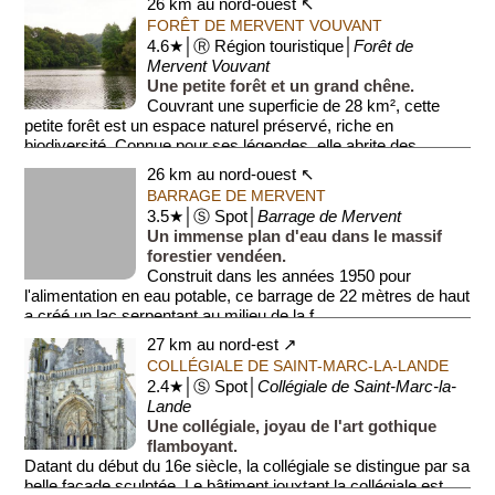
26 km au nord-ouest ↖
FORÊT DE MERVENT VOUVANT
4.6★│Ⓡ Région touristique│
Forêt de
Mervent Vouvant
Une petite forêt et un grand chêne.
Couvrant une superficie de 28 km², cette
petite forêt est un espace naturel préservé, riche en
biodiversité. Connue pour ses légendes, elle abrite des
sentiers ...
26 km au nord-ouest ↖
BARRAGE DE MERVENT
3.5★│Ⓢ Spot│
Barrage de Mervent
Un immense plan d'eau dans le massif
forestier vendéen.
Construit dans les années 1950 pour
l'alimentation en eau potable, ce barrage de 22 mètres de haut
a créé un lac serpentant au milieu de la f...
27 km au nord-est ↗
COLLÉGIALE DE SAINT-MARC-LA-LANDE
2.4★│Ⓢ Spot│
Collégiale de Saint-Marc-la-
Lande
Une collégiale, joyau de l'art gothique
flamboyant.
Datant du début du 16e siècle, la collégiale se distingue par sa
belle façade sculptée. Le bâtiment jouxtant la collégiale est