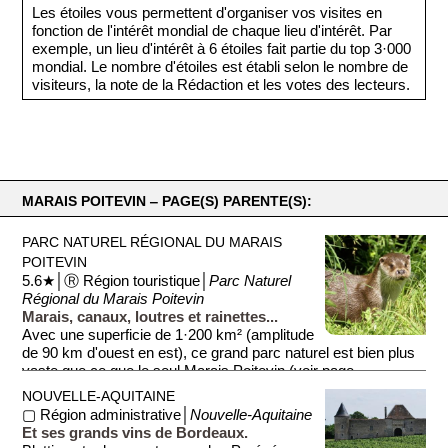
Les étoiles vous permettent d'organiser vos visites en
fonction de l'intérêt mondial de chaque lieu d'intérêt. Par
exemple, un lieu d'intérêt à 6 étoiles fait partie du top 3·000
mondial. Le nombre d'étoiles est établi selon le nombre de
visiteurs, la note de la Rédaction et les votes des lecteurs.
MARAIS POITEVIN ‒ PAGE(S) PARENTE(S):
PARC NATUREL RÉGIONAL DU MARAIS
POITEVIN
5.6★│Ⓡ Région touristique│
Parc Naturel
Régional du Marais Poitevin
Marais, canaux, loutres et rainettes...
Avec une superficie de 1·200 km² (amplitude
de 90 km d'ouest en est), ce grand parc naturel est bien plus
vaste que ce que le seul Marais Poitevin (voir page ...
NOUVELLE-AQUITAINE
▢ Région administrative│
Nouvelle-Aquitaine
Et ses grands vins de Bordeaux.