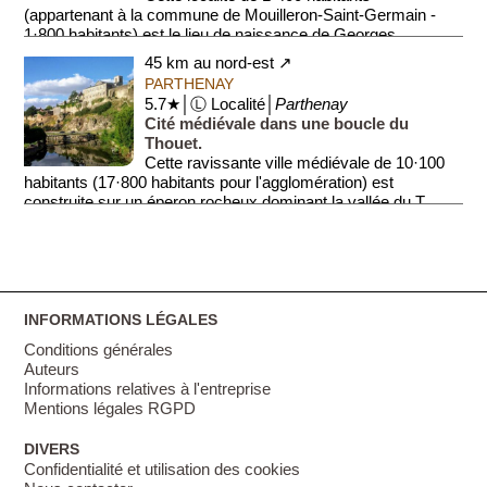
(appartenant à la commune de Mouilleron-Saint-Germain -
1·800 habitants) est le lieu de naissance de Georges ...
45 km au nord-est ↗
PARTHENAY
5.7★│Ⓛ Localité│
Parthenay
Cité médiévale dans une boucle du
Thouet.
Cette ravissante ville médiévale de 10·100
habitants (17·800 habitants pour l'agglomération) est
construite sur un éperon rocheux dominant la vallée du T...
INFORMATIONS LÉGALES
Conditions générales
Auteurs
Informations relatives à l'entreprise
Mentions légales RGPD
DIVERS
Confidentialité et utilisation des cookies