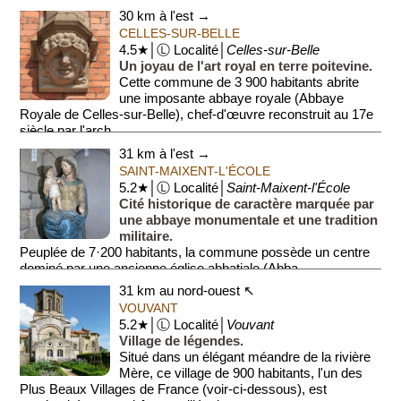
une ancienne comma...
30 km à l'est →
CELLES-SUR-BELLE
4.5★│Ⓛ Localité│
Celles-sur-Belle
Un joyau de l'art royal en terre poitevine.
Cette commune de 3 900 habitants abrite
une imposante abbaye royale (Abbaye
Royale de Celles-sur-Belle), chef-d'œuvre reconstruit au 17e
siècle par l'arch...
31 km à l'est →
SAINT-MAIXENT-L'ÉCOLE
5.2★│Ⓛ Localité│
Saint-Maixent-l'École
Cité historique de caractère marquée par
une abbaye monumentale et une tradition
militaire.
Peuplée de 7·200 habitants, la commune possède un centre
dominé par une ancienne église abbatiale (Abba...
31 km au nord-ouest ↖
VOUVANT
5.2★│Ⓛ Localité│
Vouvant
Village de légendes.
Situé dans un élégant méandre de la rivière
Mère, ce village de 900 habitants, l'un des
Plus Beaux Villages de France (voir-ci-dessous), est