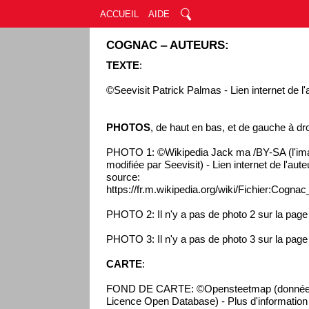
ACCUEIL
AIDE
COGNAC ‒ AUTEURS:
TEXTE
:
©Seevisit Patrick Palmas - Lien internet de l'
PHOTOS
, de haut en bas, et de gauche à dro
PHOTO 1: ©Wikipedia Jack ma /BY-SA (l'ima
modifiée par Seevisit) - Lien internet de l'aut
source:
https://fr.m.wikipedia.org/wiki/Fichier:Cogna
PHOTO 2: Il n'y a pas de photo 2 sur la pag
PHOTO 3: Il n'y a pas de photo 3 sur la pag
CARTE
:
FOND DE CARTE: ©Opensteetmap (données 
Licence Open Database) - Plus d'information s