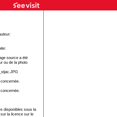
auteur:
ite:
ge source a été
eur ou de la photo
c_stjac.JPG
e concernée.
e concernée.
disponibles sous la
ur la licence sur le