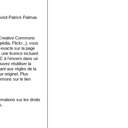
isit Patrick Palmas
e Creative Commons
édia, Flickr...), vous
e exacte sur la page
a une licence incluant
 C à l'envers dans un
vez réutiliser la
ant aux règles de la
 originel. Plus
mmons sur le lien
mations sur les droits
s.