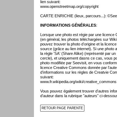
lien suivant:
www.openstreetmap.org/copyright
CARTE ENRICHIE (lieux, parcours...): ©Seev
INFORMATIONS GÉNÉRALES
:
Lorsque une photo est régie par une licenc
(en général, les photos téléchargées sur Wikip
pouvez trouver la photo d'origine et la licenc
source (grâce au lien internet). Si une photo 
la règle 'SA' (Share Alike) (représenté par un
cercle), et uniquement dasns ce cas, vous pou
photo modifiée par Seevisit, en vous conform
licence Creative Commons donnée par l'auteur
d'informations sur les règles de Creatvie Co
suivant:
www.fr.wikipedia.org/wiki/creative_commons
Vous pouvez également trouver d'autres infor
d'auteur dans la rubrique "auteurs" ci-dessou
RETOUR PAGE PARENTE