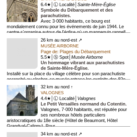
6.4★│Ⓛ Localité│
Sainte-Mère-Église
Symbole du Débarquement et des
parachutistes.
Avec 3·000 habitants, ce bourg est
mondialement connu pour les événements de juin 1944. Le
centre s'organise autour de l'église où un mannequin rappell...
26 km au nord-est ↗
MUSÉE AIRBORNE
Page de: Plages du Débarquement
5.5★│Ⓢ Spot│
Musée Airborne
Un hommage vibrant aux parachutistes
de Sainte-Mère-Église.
Installé sur la place du village célèbre pour son parachutiste
accroché au clocher, ce musée retrace les exploits des 82e
et 101e divisi...
32 km au nord ↑
VALOGNES
4.4★│Ⓛ Localité│
Valognes
Le Petit Versailles normand du Cotentin.
Valognes, 7·000 habitants, est réputée pour
ses nombreux hôtels particuliers
aristocratiques du 18e siècle (Hôtel de Beaumont, Hôtel
Grandval-Caligny). Pour ...
34 km au nord-est ↗