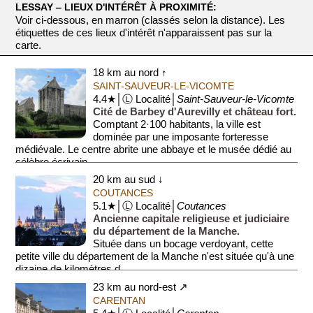
LESSAY ‒ LIEUX D'INTÉRÊT À PROXIMITÉ:
Voir ci-dessous, en marron (classés selon la distance). Les
étiquettes de ces lieux d'intérêt n'apparaissent pas sur la
carte.
18 km au nord ↑
SAINT-SAUVEUR-LE-VICOMTE
4.4★│Ⓛ Localité│
Saint-Sauveur-le-Vicomte
Cité de Barbey d'Aurevilly et château fort.
Comptant 2·100 habitants, la ville est
dominée par une imposante forteresse
médiévale. Le centre abrite une abbaye et le musée dédié au
célèbre écrivain...
20 km au sud ↓
COUTANCES
5.1★│Ⓛ Localité│
Coutances
Ancienne capitale religieuse et judiciaire
du département de la Manche.
Située dans un bocage verdoyant, cette
petite ville du département de la Manche n'est située qu'à une
dizaine de kilomètres d...
23 km au nord-est ↗
CARENTAN