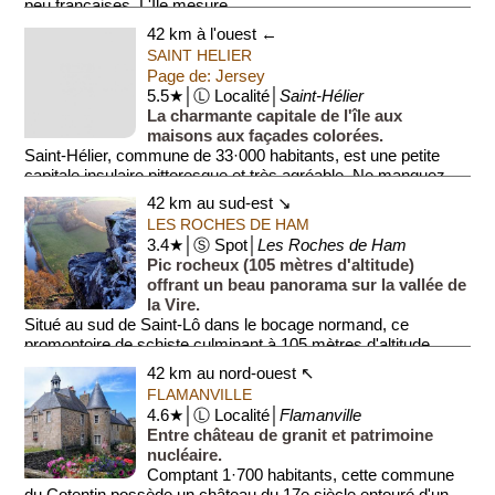
peu françaises. L'Île mesure...
42 km à l'ouest ←
SAINT HELIER
Page de: Jersey
5.5★│Ⓛ Localité│
Saint-Hélier
La charmante capitale de l'île aux
maisons aux façades colorées.
Saint-Hélier, commune de 33·000 habitants, est une petite
capitale insulaire pittoresque et très agréable. Ne manquez
pas:
42 km au sud-est ↘
• <...
LES ROCHES DE HAM
3.4★│Ⓢ Spot│
Les Roches de Ham
Pic rocheux (105 mètres d'altitude)
offrant un beau panorama sur la vallée de
la Vire.
Situé au sud de Saint-Lô dans le bocage normand, ce
promontoire de schiste culminant à 105 mètres d'altitude ...
42 km au nord-ouest ↖
FLAMANVILLE
4.6★│Ⓛ Localité│
Flamanville
Entre château de granit et patrimoine
nucléaire.
Comptant 1·700 habitants, cette commune