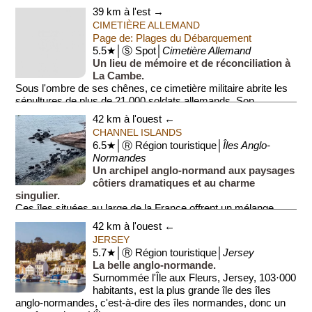
39 km à l'est →
CIMETIÈRE ALLEMAND
Page de: Plages du Débarquement
5.5★│Ⓢ Spot│
Cimetière Allemand
Un lieu de mémoire et de réconciliation à
La Cambe.
Sous l'ombre de ses chênes, ce cimetière militaire abrite les
sépultures de plus de 21 000 soldats allemands. Son
atmosphère sobre et son tumul...
42 km à l'ouest ←
CHANNEL ISLANDS
6.5★│Ⓡ Région touristique│
Îles Anglo-
Normandes
Un archipel anglo-normand aux paysages
côtiers dramatiques et au charme
singulier.
Ces îles situées au large de la France offrent un mélange
unique de cultures britannique et normande. Le paysage v...
42 km à l'ouest ←
JERSEY
5.7★│Ⓡ Région touristique│
Jersey
La belle anglo-normande.
Surnommée l'Île aux Fleurs, Jersey, 103·000
habitants, est la plus grande île des îles
anglo-normandes, c'est-à-dire des îles normandes, donc un