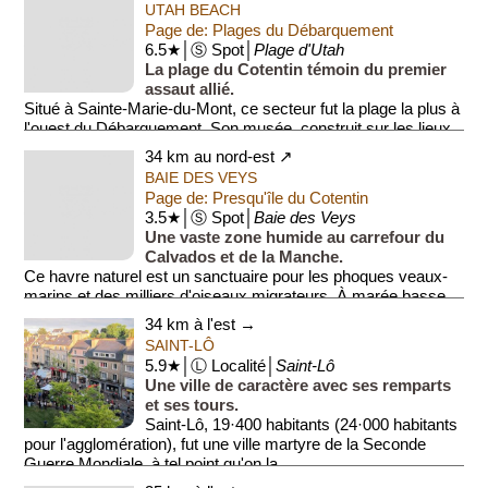
UTAH BEACH
Page de: Plages du Débarquement
6.5★│Ⓢ Spot│
Plage d'Utah
La plage du Cotentin témoin du premier
assaut allié.
Situé à Sainte-Marie-du-Mont, ce secteur fut la plage la plus à
l'ouest du Débarquement. Son musée, construit sur les lieux
mêmes du succès, ra...
34 km au nord-est ↗
BAIE DES VEYS
Page de: Presqu'île du Cotentin
3.5★│Ⓢ Spot│
Baie des Veys
Une vaste zone humide au carrefour du
Calvados et de la Manche.
Ce havre naturel est un sanctuaire pour les phoques veaux-
marins et des milliers d'oiseaux migrateurs. À marée basse,
l'immensité des ...
34 km à l'est →
SAINT-LÔ
5.9★│Ⓛ Localité│
Saint-Lô
Une ville de caractère avec ses remparts
et ses tours.
Saint-Lô, 19·400 habitants (24·000 habitants
pour l'agglomération), fut une ville martyre de la Seconde
Guerre Mondiale, à tel point qu'on la ...