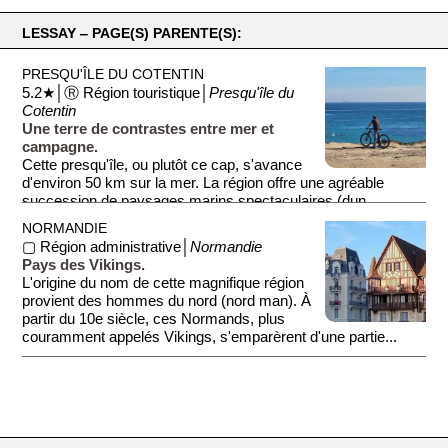
LESSAY ‒ PAGE(S) PARENTE(S):
PRESQU'ÎLE DU COTENTIN
5.2★│Ⓡ Région touristique│
Presqu'île du
Cotentin
Une terre de contrastes entre mer et
campagne.
Cette presqu'île, ou plutôt ce cap, s'avance
d'environ 50 km sur la mer. La région offre une agréable
succession de paysages marins spectaculaires (dun...
NORMANDIE
▢ Région administrative│
Normandie
Pays des Vikings.
L'origine du nom de cette magnifique région
provient des hommes du nord (nord man). À
partir du 10e siècle, ces Normands, plus
couramment appelés Vikings, s'emparèrent d'une partie...