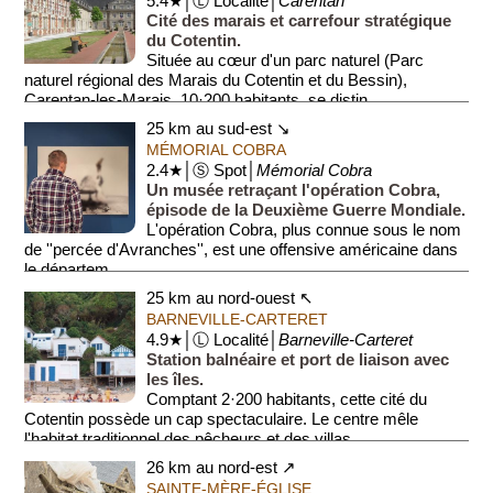
5.4★│Ⓛ Localité│
Carentan
Cité des marais et carrefour stratégique
du Cotentin.
Située au cœur d'un parc naturel (Parc
naturel régional des Marais du Cotentin et du Bessin),
Carentan-les-Marais, 10·200 habitants, se distin...
25 km au sud-est ↘
MÉMORIAL COBRA
2.4★│Ⓢ Spot│
Mémorial Cobra
Un musée retraçant l'opération Cobra,
épisode de la Deuxième Guerre Mondiale.
L'opération Cobra, plus connue sous le nom
de ''percée d'Avranches'', est une offensive américaine dans
le départem...
25 km au nord-ouest ↖
BARNEVILLE-CARTERET
4.9★│Ⓛ Localité│
Barneville-Carteret
Station balnéaire et port de liaison avec
les îles.
Comptant 2·200 habitants, cette cité du
Cotentin possède un cap spectaculaire. Le centre mêle
l'habitat traditionnel des pêcheurs et des villas ...
26 km au nord-est ↗
SAINTE-MÈRE-ÉGLISE