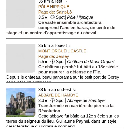
35 km à l'est →
PÔLE HIPPIQUE
Page de: Saint-Lô
3.5★│Ⓢ Spot│
Pôle Hippique
Ce vaste ensemble architectural
comprend l'ancien haras, un centre de
stage et un centre d'apprentissage du cheval.
35 km à l'ouest ←
MONT ORGUEIL CASTLE
Page de: Jersey
5.5★│Ⓢ Spot│
Château de Mont-Orgueil
Ce château perché fut bâti au 13e siècle
pour assurer la défense de l’île.
Depuis le château, beau panorama sur le petit port de Gorey
et sa jetée en contrebas.
38 km au sud-est ↘
ABBAYE DE HAMBYE
3.3★│Ⓢ Spot│
Abbaye de Hambye
Transformée en carrière de pierre à la
Révolution.
Cette abbaye fut bâtie au 12e siècle sur les
terres du seigneur du lieu, Guillaume Paynel, dans un style
caractéristique du gothique normand.