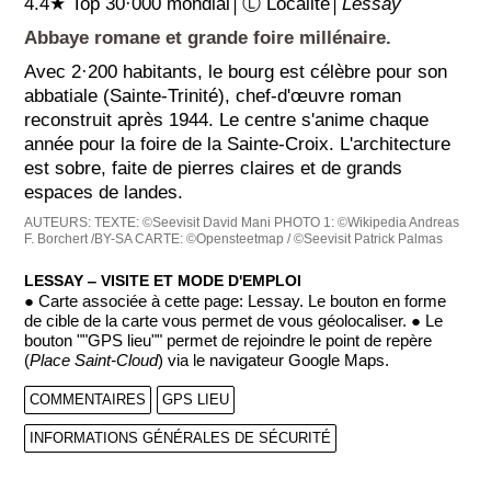
4.4★ Top 30·000 mondial│Ⓛ Localité│
Lessay
Abbaye romane et grande foire millénaire.
Avec 2·200 habitants, le bourg est célèbre pour son
abbatiale (Sainte-Trinité), chef-d'œuvre roman
reconstruit après 1944. Le centre s'anime chaque
année pour la foire de la Sainte-Croix. L'architecture
est sobre, faite de pierres claires et de grands
espaces de landes.
AUTEURS:
TEXTE: ©Seevisit David Mani
PHOTO 1: ©Wikipedia Andreas
F. Borchert /BY-SA
CARTE: ©Opensteetmap / ©Seevisit Patrick Palmas
LESSAY ‒ VISITE ET MODE D'EMPLOI
● Carte associée à cette page: Lessay. Le bouton en forme
de cible de la carte vous permet de vous géolocaliser. ● Le
bouton ""GPS lieu"" permet de rejoindre le point de repère
(
Place Saint-Cloud
) via le navigateur Google Maps.
COMMENTAIRES
GPS LIEU
INFORMATIONS GÉNÉRALES DE SÉCURITÉ