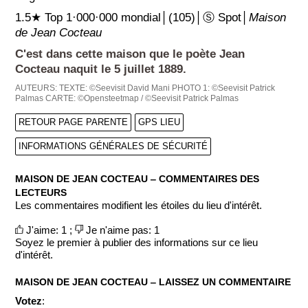
1.5★ Top 1·000·000 mondial│(105)│Ⓢ Spot│
Maison
de Jean Cocteau
C'est dans cette maison que le poète Jean
Cocteau naquit le 5 juillet 1889.
AUTEURS:
TEXTE: ©Seevisit David Mani
PHOTO 1: ©Seevisit Patrick
Palmas
CARTE: ©Opensteetmap / ©Seevisit Patrick Palmas
RETOUR PAGE PARENTE
GPS LIEU
INFORMATIONS GÉNÉRALES DE SÉCURITÉ
MAISON DE JEAN COCTEAU ‒ COMMENTAIRES DES
LECTEURS
Les commentaires modifient les étoiles du lieu d'intérêt.
J'aime: 1 ;
Je n'aime pas: 1
Soyez le premier à publier des informations sur ce lieu
d'intérêt.
MAISON DE JEAN COCTEAU ‒ LAISSEZ UN COMMENTAIRE
Votez
: