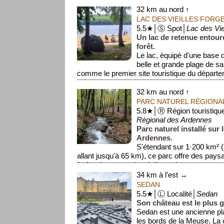
32 km au nord ↑
LAC DES VIEILLES FORG
5.5★│Ⓢ Spot│
Lac des Vie
Un lac de retenue entour
forêt.
Le lac, équipé d'une base d
belle et grande plage de sa
comme le premier site touristique du départe
32 km au nord ↑
PARC NATUREL RÉGIONA
5.8★│Ⓡ Région touristiqu
Régional des Ardennes
Parc naturel installé sur 
Ardennes.
S'étendant sur 1·200 km² 
allant jusqu'à 65 km), ce parc offre des pays
forêts denses et des rivières sinueus...
34 km à l'est →
SEDAN
5.5★│Ⓛ Localité│
Sedan
Son château est le plus 
Sedan est une ancienne pla
les bords de la Meuse. L