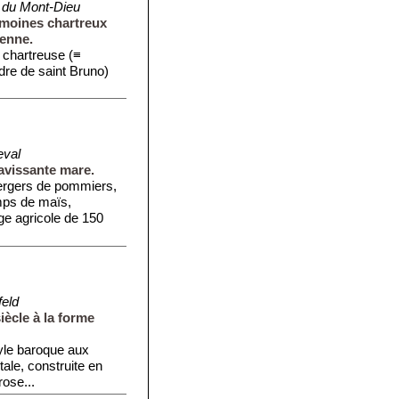
 du Mont-Dieu
moines chartreux
denne.
e chartreuse (≡
rdre de saint Bruno)
eval
ravissante mare.
ergers de pommiers,
mps de maïs,
age agricole de 150
feld
iècle à la forme
tyle baroque aux
ntale, construite en
ose...