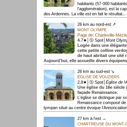
habitants (57·000 habitant
l'agglomération), est la ca
des Ardennes. La ville est en fait le résultat...
26 km au nord-est ↗
MONT OLYMPE
Page de: Charleville-Mézi
4.7★│Ⓢ Spot│
Mont Olym
Logée dans une élégante b
cette petite colline verd
de haut abritait une cité
Aujourd'hui, elle accueille divers équipeme
terrain de ca...
26 km au sud-est ↘
ÉGLISE DE VOUZIERS
2.8★│Ⓢ Spot│
Église de V
Une église du 16e siècle 
façade Renaissance.
L'église se distingue par so
Renaissance composé de tr
tympan situé au centre évoque l'Annonciation,
27 km à l'est →
CHARTREUSE DU MONT-