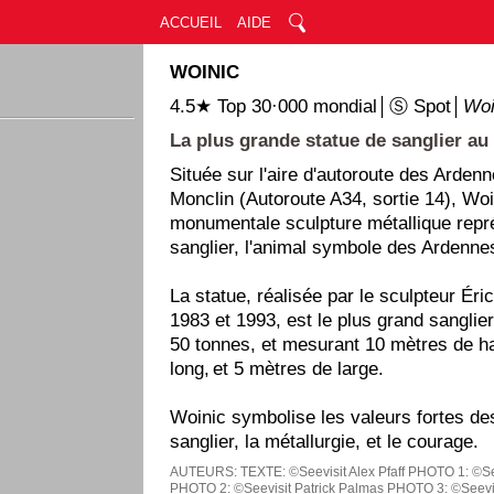
ACCUEIL
AIDE
WOINIC
4.5★ Top 30·000 mondial│Ⓢ Spot│
Woi
La plus grande statue de sanglier a
Située sur l'aire d'autoroute des Arden
Monclin (Autoroute A34, sortie 14), Woi
monumentale sculpture métallique repr
sanglier, l'animal symbole des Ardenne
La statue, réalisée par le sculpteur Éri
1983 et 1993, est le plus grand sangli
50 tonnes, et mesurant 10 mètres de h
long, et 5 mètres de large.
Woinic symbolise les valeurs fortes de
sanglier, la métallurgie, et le courage.
AUTEURS:
TEXTE: ©Seevisit Alex Pfaff
PHOTO 1: ©See
PHOTO 2: ©Seevisit Patrick Palmas
PHOTO 3: ©Seevis