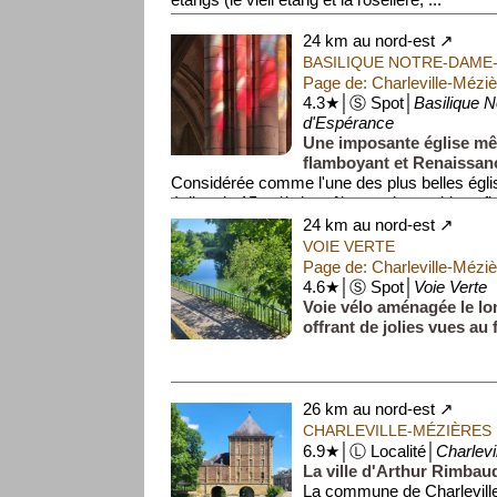
24 km au nord-est ↗
BASILIQUE NOTRE-DAME
Page de: Charleville-Mézi
4.3★│Ⓢ Spot│
Basilique 
d'Espérance
Une imposante église mêl
flamboyant et Renaissan
Considérée comme l'une des plus belles églis
église du 15e siècle mêlant styles gothique f
24 km au nord-est ↗
VOIE VERTE
Page de: Charleville-Mézi
4.6★│Ⓢ Spot│
Voie Verte
Voie vélo aménagée le lo
offrant de jolies vues au f
26 km au nord-est ↗
CHARLEVILLE-MÉZIÈRES
6.9★│Ⓛ Localité│
Charlevi
La ville d'Arthur Rimbau
La commune de Charlevill