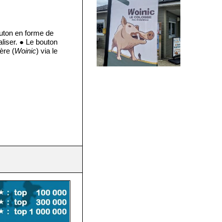
outon en forme de
liser. ● Le bouton
ère (
Woinic
) via le