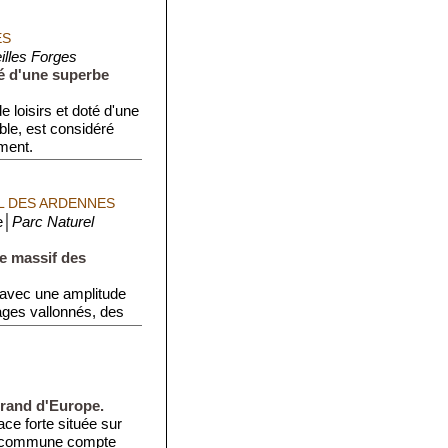
ES
illes Forges
é d'une superbe
e loisirs et doté d'une
ble, est considéré
ment.
L DES ARDENNES
e│
Parc Naturel
le massif des
(avec une amplitude
ages vallonnés, des
grand d'Europe.
ce forte située sur
a commune compte