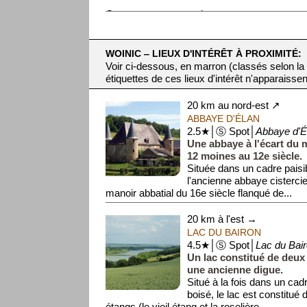
On ne peut comprendre ...
WOINIC ‒ LIEUX D'INTÉRÊT À PROXIMITÉ:
Voir ci-dessous, en marron (classés selon la
étiquettes de ces lieux d'intérêt n'apparaissen
20 km au nord-est ↗
ABBAYE D'ÉLAN
2.5★│Ⓢ Spot│
Abbaye d'É
Une abbaye à l'écart du 
12 moines au 12e siècle.
Située dans un cadre paisi
l'ancienne abbaye cisterc
manoir abbatial du 16e siècle flanqué de...
20 km à l'est →
LAC DU BAIRON
4.5★│Ⓢ Spot│
Lac du Bai
Un lac constitué de deux
une ancienne digue.
Situé à la fois dans un ca
boisé, le lac est constitué
étangs (le vieil étang et la roselière, ...