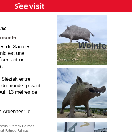
nic
u monde.
nes de Saulces-
nic est une
ésentant un
s.
c Sléziak entre
er du monde, pesant
aut, 13 mètres de
s Ardennes: le
visit Patrick Palmas
it Patrick Palmas