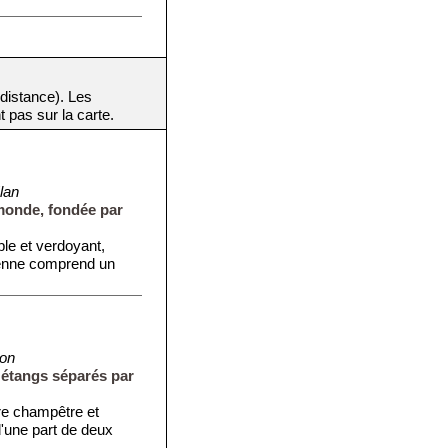
 distance). Les
t pas sur la carte.
lan
monde, fondée par
ble et verdoyant,
ienne comprend un
ron
 étangs séparés par
dre champêtre et
 d'une part de deux