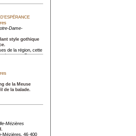
-D'ESPÉRANCE
ères
Notre-Dame-
ant style gothique
ce.
es de la région, cette
lamboyant et R...
ères
ng de la Meuse
il de la balade.
lle-Mézières
d.
e-Mézières, 46·400