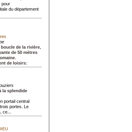
s pour
pitale du département
ères
pe
oucle de la rivière,
oyante de 50 mètres
 romaine.
nt de loisirs:
ouziers
à la splendide
n portail central
ois portes. Le
 ce...
DIEU