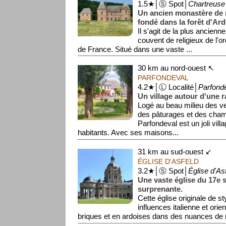
1.5★│Ⓢ Spot│
Chartreuse
Un ancien monastère de 
fondé dans la forêt d'Ar
Il s'agit de la plus ancienn
couvent de religieux de l'o
de France. Situé dans une vaste ...
30 km au nord-ouest ↖
PARFONDEVAL
4.2★│Ⓛ Localité│
Parfond
Un village autour d'une 
Logé au beau milieu des v
des pâturages et des cha
Parfondeval est un joli vill
habitants. Avec ses maisons...
31 km au sud-ouest ↙
ÉGLISE D'ASFELD
3.2★│Ⓢ Spot│
Église d'As
Une vaste église du 17e s
surprenante.
Cette église originale de s
influences italienne et orie
briques et en ardoises dans des nuances de r