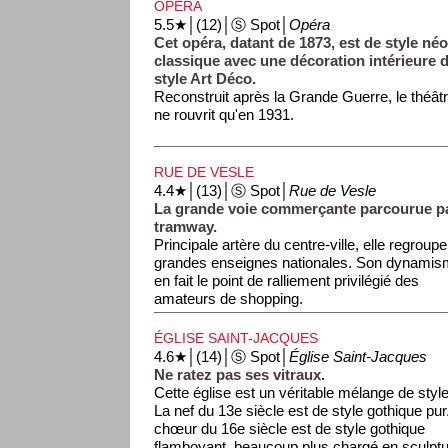
comme le père de l'impressionnisme. Voir é
OPÉRA
''impressionnistes''.
5.5★│(12)│Ⓢ Spot│
Opéra
Cet opéra, datant de 1873, est de style néo
classique avec une décoration intérieure 
style Art Déco.
Reconstruit après la Grande Guerre, le théât
ne rouvrit qu'en 1931.
RUE DE VESLE
4.4★│(13)│Ⓢ Spot│
Rue de Vesle
La grande voie commerçante parcourue pa
tramway.
Principale artère du centre-ville, elle regroupe
grandes enseignes nationales. Son dynami
en fait le point de ralliement privilégié des
amateurs de shopping.
ÉGLISE SAINT-JACQUES
4.6★│(14)│Ⓢ Spot│
Église Saint-Jacques
Ne ratez pas ses vitraux.
Cette église est un véritable mélange de styl
La nef du 13e siècle est de style gothique pur
chœur du 16e siècle est de style gothique
flamboyant, beaucoup plus chargé en sculpt