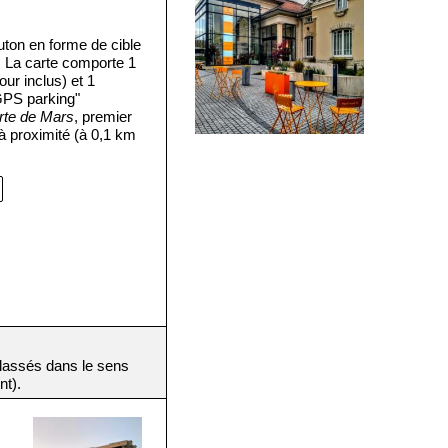
uton en forme de cible
. La carte comporte 1
our inclus) et 1
GPS parking"
rte de Mars
, premier
 à proximité (à 0,1 km
(classés dans le sens
nt).