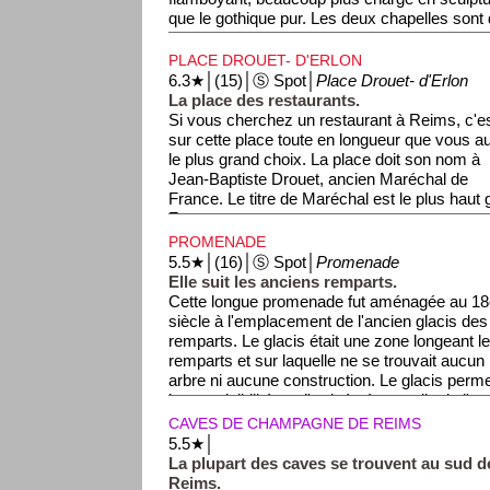
que le gothique pur. Les deux chapelles sont 
Renaissance, un style que l'on reconnait fac
pilastres, ces colonnes à moitié encastrées 
PLACE DROUET- D'ERLON
vous avons réservé le meilleur pour la fin: les
6.3★│(15)│Ⓢ Spot│
Place Drouet- d'Erlon
20e siècle et sont véritablement atypiques. O
La place des restaurants.
Sima, un grand artiste tchèque. C'est la rais
Si vous cherchez un restaurant à Reims, c'e
croiserez peut-être des touristes tchèques dan
sur cette place toute en longueur que vous a
viennent par bus entiers admirer son œuvre.
le plus grand choix. La place doit son nom à
Jean-Baptiste Drouet, ancien Maréchal de
France. Le titre de Maréchal est le plus haut g
France.
PROMENADE
5.5★│(16)│Ⓢ Spot│
Promenade
Elle suit les anciens remparts.
Cette longue promenade fut aménagée au 18
siècle à l'emplacement de l'ancien glacis des
remparts. Le glacis était une zone longeant l
remparts et sur laquelle ne se trouvait aucun
arbre ni aucune construction. Le glacis permet
bonne visibilité sur l'arrivée éventuelle de l'e
CAVES DE CHAMPAGNE DE REIMS
5.5★│
La plupart des caves se trouvent au sud d
Reims.