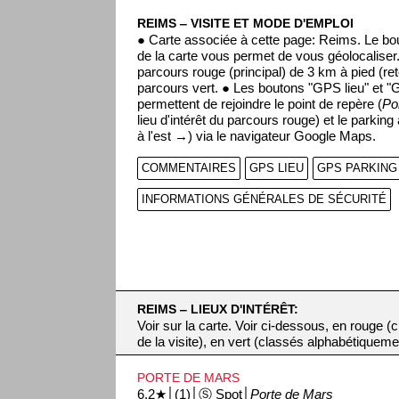
REIMS ‒ VISITE ET MODE D'EMPLOI
● Carte associée à cette page: Reims. Le bo
de la carte vous permet de vous géolocaliser
parcours rouge (principal) de 3 km à pied (ret
parcours vert. ● Les boutons "GPS lieu" et "
permettent de rejoindre le point de repère (
Po
lieu d'intérêt du parcours rouge) et le parking
à l'est →) via le navigateur Google Maps.
COMMENTAIRES
GPS LIEU
GPS PARKING
INFORMATIONS GÉNÉRALES DE SÉCURITÉ
REIMS ‒ LIEUX D'INTÉRÊT:
Voir sur la carte. Voir ci-dessous, en rouge 
de la visite), en vert (classés alphabétiqueme
PORTE DE MARS
6.2★│(1)│Ⓢ Spot│
Porte de Mars