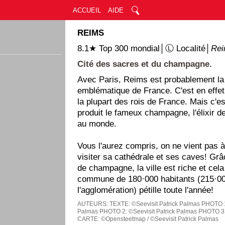
ACCUEIL
AIDE
REIMS
8.1★ Top 300 mondial│Ⓛ Localité│
Re
Cité des sacres et du champagne.
Avec Paris, Reims est probablement la v
emblématique de France. C'est en effet 
la plupart des rois de France. Mais c'est
produit le fameux champagne, l'élixir de
au monde.
Vous l'aurez compris, on ne vient pas
visiter sa cathédrale et ses caves! Gr
de champagne, la ville est riche et cela
commune de 180·000 habitants (215·00
l'agglomération) pétille toute l'année!
AUTEURS:
TEXTE: ©Seevisit Patrick Palmas
PHOTO 1:
Palmas
PHOTO 2: ©Seevisit Patrick Palmas
PHOTO 3:
CARTE: ©Opensteetmap / ©Seevisit Patrick Palmas