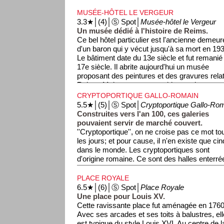
probablement la demeure d'un riche bourgeo
la Seconde Guerre Mondiale, la maison fut
MUSÉE-HÔTEL LE VERGEUR
mais put être restaurée dans son style d'origin
3.3★│(4)│Ⓢ Spot│
Musée-hôtel le Vergeur
appartient au Groupe Taittinger qui s'en ser
Un musée dédié à l'histoire de Reims.
culturels.
Ce bel hôtel particulier est l'ancienne demeur
d'un baron qui y vécut jusqu'à sa mort en 19
Le bâtiment date du 13e siècle et fut remanié
17e siècle. Il abrite aujourd'hui un musée
proposant des peintures et des gravures relati
Reims. Mais avec ses meubles anciens et ses
décoration des pièces est à elle seule un ra
CRYPTOPORTIQUE GALLO-ROMAIN
n'entrez pas dans le musée, faites un tour dans
5.5★│(5)│Ⓢ Spot│
Cryptoportique Gallo-Ro
juste à gauche de l'immeuble.
Construites vers l'an 100, ces galeries
pouvaient servir de marché couvert.
''Cryptoportique'', on ne croise pas ce mot to
les jours; et pour cause, il n'en existe que cin
dans le monde. Les cryptoportiques sont
d'origine romaine. Ce sont des halles enterr
stockage des marchandises. Celui-ci remonte 
servait au stockage des grains, tandis qu'en s
PLACE ROYALE
promenade. Il se trouve à l'emplacement de l
6.5★│(6)│Ⓢ Spot│
Place Royale
Reims. Dans l'Empire Romain, le forum désig
Une place pour Louis XV.
publique et centrale, un lieu d'échange, de cé
Cette ravissante place fut aménagée en 1760
et de commerce. Autour du forum se trouvaie
Avec ses arcades et ses toits à balustres, ell
administratifs et religieux, en général riche
est typique du style Louis XVI. Au centre de l