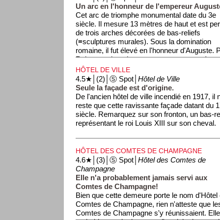
Un arc en l'honneur de l'empereur August
Cet arc de triomphe monumental date du 3e
siècle. Il mesure 13 mètres de haut et est pe
de trois arches décorées de bas-reliefs
(≡sculptures murales). Sous la domination
romaine, il fut élevé en l'honneur d'Auguste. P
Reims se dota de remparts pour se protéger 
porte servit de porte d'entée dans la ville. Le
HÔTEL DE VILLE
supprimés au 18e siècle, mais pas la porte!
4.5★│(2)│Ⓢ Spot│
Hôtel de Ville
Seule la façade est d'origine.
De l'ancien hôtel de ville incendié en 1917, il 
reste que cette ravissante façade datant du 
siècle. Remarquez sur son fronton, un bas-rel
représentant le roi Louis XIII sur son cheval.
HÔTEL DES COMTES DE CHAMPAGNE
4.6★│(3)│Ⓢ Spot│
Hôtel des Comtes de
Champagne
Elle n'a probablement jamais servi aux
Comtes de Champagne!
Bien que cette demeure porte le nom d'Hôtel
Comtes de Champagne, rien n'atteste que le
Comtes de Champagne s'y réunissaient. Elle 