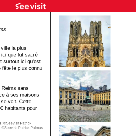
ims
ille la plus
ici que fut sacré
 surtout ici qu'est
 fête le plus connu
 à Reims sans
âce à ses maisons
 se voit. Cette
0 habitants pour
 ©Seevisit Patrick
 ©Seevisit Patrick Palmas