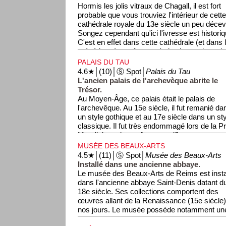
Hormis les jolis vitraux de Chagall, il est fort
probable que vous trouviez l'intérieur de cett
cathédrale royale du 13e siècle un peu décev
Songez cependant qu'ici l'ivresse est historiq
C'est en effet dans cette cathédrale (et dans 
précédente) que fut sacrée la plupart des roi
cathédrale de Reims compte ainsi parmi les 
PALAIS DU TAU
cathédrales de France les plus emblématique
4.6★│(10)│Ⓢ Spot│
Palais du Tau
Notre-Dame de Paris et la cathédrale de Sain
L'ancien palais de l'archevèque abrite le
trouvent les tombes des rois). Songez qu'à l'
Trésor.
les pouvoirs sont dans les mains de Dieu. M
Au Moyen-Âge, ce palais était le palais de
pape les pouvoirs spirituels et délègue aux ro
l'archevêque. Au 15e siècle, il fut remanié da
affaires courantes.
un style gothique et au 17e siècle dans un st
classique. Il fut très endommagé lors de la 
Mondiale mais put être magnifiquement restau
palais abrite le Trésor de la cathédrale. Toute
MUSÉE DES BEAUX-ARTS
pas la chance d'avoir un trésor. Il regroupe de
4.5★│(11)│Ⓢ Spot│
Musée des Beaux-Arts
précieux, parfois rapportés des églises d'Orie
Installé dans une ancienne abbaye.
croisades.
Le musée des Beaux-Arts de Reims est insta
dans l'ancienne abbaye Saint-Denis datant d
18e siècle. Ses collections comportent des
œuvres allant de la Renaissance (15e siècle)
nos jours. Le musée possède notamment une
peintures du peintre français Corot (1796-187