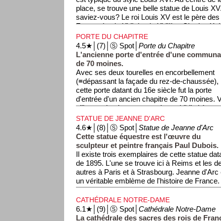
antique, on appelait cela une agora, tandis qu
place, se trouve une belle statue de Louis XV
appellerait cela un centre-ville :-).
saviez-vous? Le roi Louis XV est le père des t
France, Louis XVI, Louis XVIII et Charles X. 
Française (1789), sa statue fut détruite par le
PORTE DU CHAPITRE
seul le piédestal resta! Mais lors de la Restau
4.5★│(7)│Ⓢ Spot│
Porte du Chapitre
au pouvoir) en 1814, une nouvelle statue du ro
L'ancienne porte d'entrée d'une communa
cette statue que vous pouvez voir aujourd'hui
de 70 moines.
Avec ses deux tourelles en encorbellement
(≡dépassant la façade du rez-de-chaussée),
cette porte datant du 16e siècle fut la porte
d'entrée d'un ancien chapitre de 70 moines. Vé
ville, ce chapitre comportait une bibliothèque,
boulangerie, et même une prison! Les moine
STATUE DE JEANNE D'ARC
l'ancien hôtel-Dieu (hôpital) qui se trouvait 
4.6★│(8)│Ⓢ Spot│
Statue de Jeanne d'Arc
l'actuel Palais de Justice (à gauche de l'opéra
Cette statue équestre est l'œuvre du
sculpteur et peintre français Paul Dubois.
Il existe trois exemplaires de cette statue dat
de 1895. L'une se trouve ici à Reims et les d
autres à Paris et à Strasbourg. Jeanne d'Arc 
un véritable emblème de l'histoire de France.
dans de nombreux endroits, mais les deux lie
emblématiques sont sans nul doute Rouen, où 
CATHÉDRALE NOTRE-DAME
pas les Anglais, et Reims où elle put faire sac
6.1★│(9)│Ⓢ Spot│
Cathédrale Notre-Dame
France. Voir également ''Jeanne d'Arc''.
La cathédrale des sacres des rois de Fran