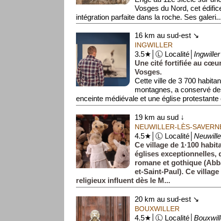
Vosges du Nord, cet édific
intégration parfaite dans la roche. Ses galeri..
16 km au sud-est ↘
INGWILLER
3.5★│Ⓛ Localité│
Ingwiller
Une cité fortifiée au cœu
Vosges.
Cette ville de 3 700 habita
montagnes, a conservé de
enceinte médiévale et une église protestante 
19 km au sud ↓
NEUWILLER-LÈS-SAVERN
4.5★│Ⓛ Localité│
Neuwille
Ce village de 1·100 habit
églises exceptionnelles, 
romane et gothique (Abba
et-Saint-Paul). Ce village
religieux influent dès le M...
20 km au sud-est ↘
BOUXWILLER
4.5★│Ⓛ Localité│
Bouxwill