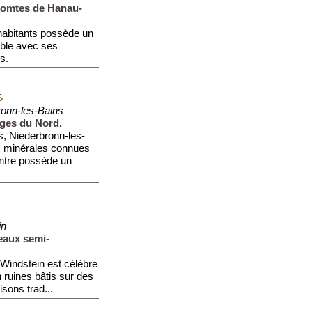
 comtes de Hanau-
abitants possède un
able avec ses
s.
S
ronn-les-Bains
sges du Nord.
s, Niederbronn-les-
s minérales connues
ntre possède un
in
eaux semi-
Windstein est célèbre
ruines bâtis sur des
sons trad...