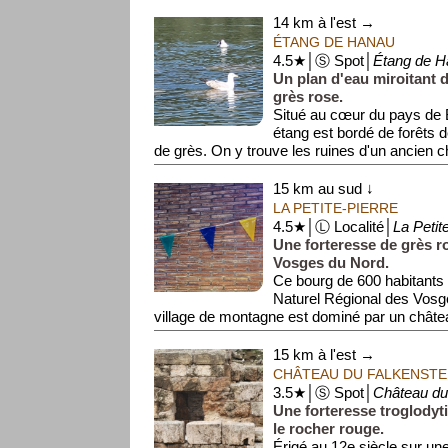
14 km à l'est →
ÉTANG DE HANAU
4.5★│Ⓢ Spot│
Étang de H
Un plan d'eau miroitant 
grès rose.
Situé au cœur du pays de 
étang est bordé de forêts d
de grès. On y trouve les ruines d'un ancien ch
15 km au sud ↓
LA PETITE-PIERRE
4.5★│Ⓛ Localité│
La Petit
Une forteresse de grès 
Vosges du Nord.
Ce bourg de 600 habitants 
Naturel Régional des Vosg
village de montagne est dominé par un château 
15 km à l'est →
CHÂTEAU DU FALKENSTE
3.5★│Ⓢ Spot│
Château du
Une forteresse troglodyt
le rocher rouge.
Érigé au 12e siècle sur un