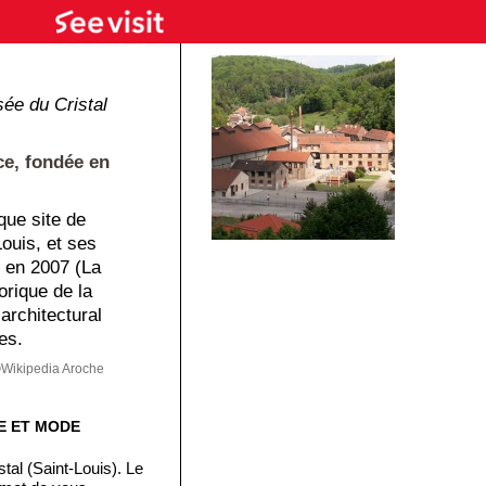
ée du Cristal
ce, fondée en
que site de
Louis, et ses
é en 2007 (La
orique de la
architectural
es.
Wikipedia Aroche
TE ET MODE
tal (Saint-Louis). Le