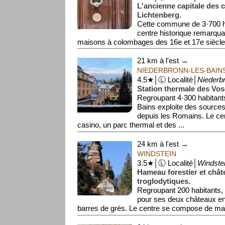
L'ancienne capitale des
Lichtenberg.
Cette commune de 3·700 h
centre historique remarqu
maisons à colombages des 16e et 17e siècle
On y visi...
21 km à l'est →
NIEDERBRONN-LES-BAIN
4.5★│Ⓛ Localité│
Niederb
Station thermale des Vo
Regroupant 4·300 habitant
Bains exploite des source
depuis les Romains. Le ce
casino, un parc thermal et des ...
24 km à l'est →
WINDSTEIN
3.5★│Ⓛ Localité│
Windste
Hameau forestier et chât
troglodytiques.
Regroupant 200 habitants, 
pour ses deux châteaux en 
barres de grès. Le centre se compose de mai