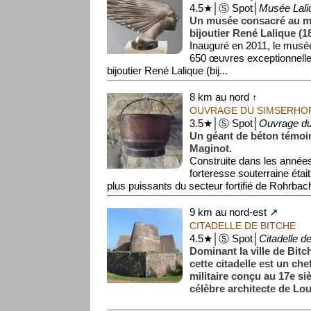
4.5★│Ⓢ Spot│
Musée Lali
Un musée consacré au maî
bijoutier René Lalique (1
Inauguré en 2011, le musé
650 œuvres exceptionnelles
bijoutier René Lalique (bij...
8 km au nord ↑
OUVRAGE DU SIMSERHO
3.5★│Ⓢ Spot│
Ouvrage du
Un géant de béton témoin
Maginot.
Construite dans les années
forteresse souterraine étai
plus puissants du secteur fortifié de Rohrbach.
9 km au nord-est ↗
CITADELLE DE BITCHE
4.5★│Ⓢ Spot│
Citadelle d
Dominant la ville de Bitch
cette citadelle est un che
militaire conçu au 17e si
célèbre architecte de Lou