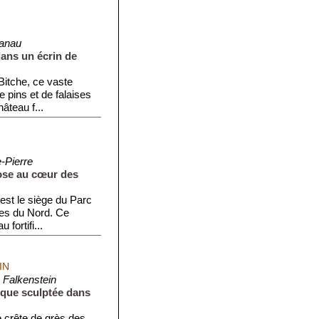
anau
dans un écrin de
Bitche, ce vaste
e pins et de falaises
âteau f...
e-Pierre
rose au cœur des
est le siège du Parc
es du Nord. Ce
fortifi...
IN
 Falkenstein
ique sculptée dans
e crête de grès des