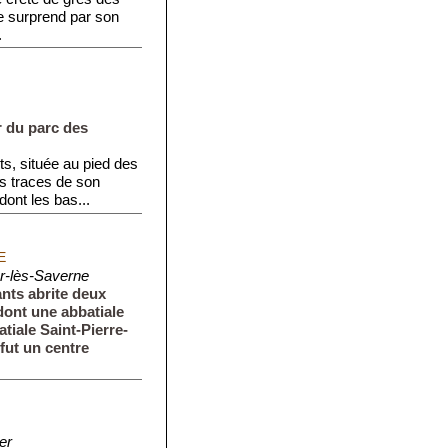
e surprend par son
.
r du parc des
nts, située au pied des
s traces de son
dont les bas...
E
r-lès-Saverne
ants abrite deux
dont une abbatiale
tiale Saint-Pierre-
 fut un centre
er