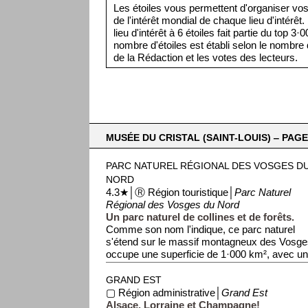
Les étoiles vous permettent d'organiser vos 
de l'intérêt mondial de chaque lieu d'intérêt
lieu d'intérêt à 6 étoiles fait partie du top 3
nombre d'étoiles est établi selon le nombre d
de la Rédaction et les votes des lecteurs.
MUSÉE DU CRISTAL (SAINT-LOUIS) ‒ PAGE
PARC NATUREL RÉGIONAL DES VOSGES D
NORD
4.3★│Ⓡ Région touristique│
Parc Naturel
Régional des Vosges du Nord
Un parc naturel de collines et de forêts.
Comme son nom l'indique, ce parc naturel
s'étend sur le massif montagneux des Vosges
occupe une superficie de 1·000 km², avec u
d'e...
GRAND EST
▢ Région administrative│
Grand Est
Alsace, Lorraine et Champagne!