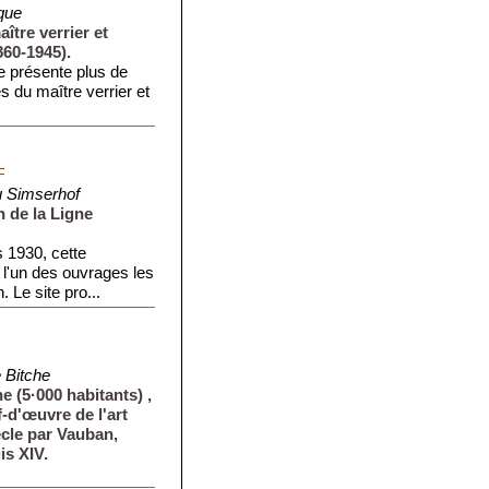
que
tre verrier et
860-1945).
e présente plus de
 du maître verrier et
F
 Simserhof
 de la Ligne
 1930, cette
t l'un des ouvrages les
 Le site pro...
e Bitche
e (5·000 habitants) ,
f-d'œuvre de l'art
ècle par Vauban,
is XIV.