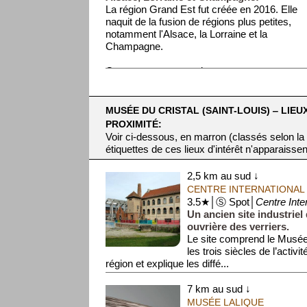
La région Grand Est fut créée en 2016. Elle
naquit de la fusion de régions plus petites,
notamment l'Alsace, la Lorraine et la
Champagne.
On ne peut comprendre ...
MUSÉE DU CRISTAL (SAINT-LOUIS) ‒ LIEU
PROXIMITÉ:
Voir ci-dessous, en marron (classés selon la
étiquettes de ces lieux d'intérêt n'apparaissen
2,5 km au sud ↓
CENTRE INTERNATIONAL 
3.5★│Ⓢ Spot│
Centre Inter
Un ancien site industriel
ouvrière des verriers.
Le site comprend le Musée 
les trois siècles de l’activi
région et explique les diffé...
7 km au sud ↓
MUSÉE LALIQUE