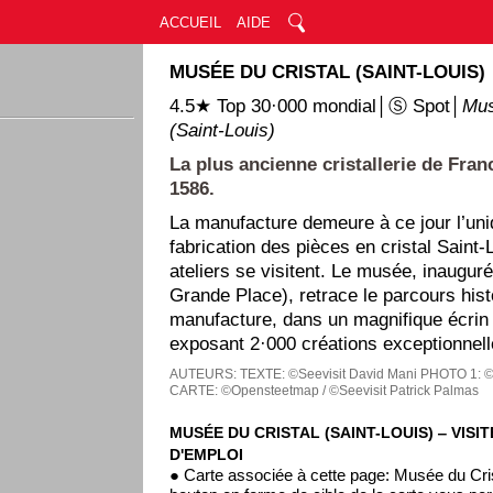
ACCUEIL
AIDE
MUSÉE DU CRISTAL (SAINT-LOUIS)
4.5★ Top 30·000 mondial│Ⓢ Spot│
Mus
(Saint-Louis)
La plus ancienne cristallerie de Fran
1586.
La manufacture demeure à ce jour l’uni
fabrication des pièces en cristal Saint-
ateliers se visitent. Le musée, inaugur
Grande Place), retrace le parcours hist
manufacture, dans un magnifique écrin 
exposant 2·000 créations exceptionnell
AUTEURS:
TEXTE: ©Seevisit David Mani
PHOTO 1: ©
CARTE: ©Opensteetmap / ©Seevisit Patrick Palmas
MUSÉE DU CRISTAL (SAINT-LOUIS) ‒ VISI
D'EMPLOI
● Carte associée à cette page: Musée du Cris