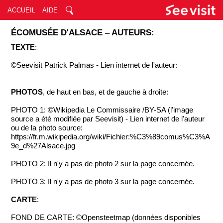
ACCUEIL
AIDE
ÉCOMUSÉE D'ALSACE ‒ AUTEURS:
TEXTE
:
©Seevisit Patrick Palmas - Lien internet de l'auteur:
PHOTOS
, de haut en bas, et de gauche à droite:
PHOTO 1: ©Wikipedia Le Commissaire /BY-SA (l'image
source a été modifiée par Seevisit) - Lien internet de l'auteur
ou de la photo source:
https://fr.m.wikipedia.org/wiki/Fichier:%C3%89comus%C3%A
9e_d%27Alsace.jpg
PHOTO 2: Il n'y a pas de photo 2 sur la page concernée.
PHOTO 3: Il n'y a pas de photo 3 sur la page concernée.
CARTE
:
FOND DE CARTE: ©Opensteetmap (données disponibles