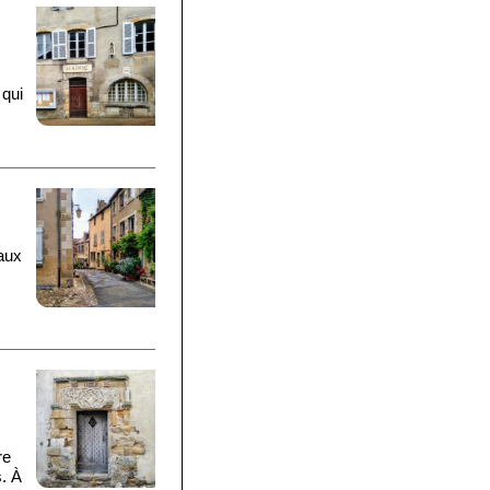
 qui
 aux
re
s. À