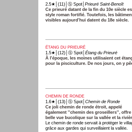
2.5★│(11)│Ⓢ Spot│
Prieuré Saint-Benoît
Ce prieuré datant de la fin du 10e siècle es
style roman fortifié. Toutefois, les bâtimen
visibles aujourd’hui datent du 18e siècle.
ÉTANG DU PRIEURÉ
1.5★│(12)│Ⓢ Spot│
Étang du Prieuré
À l'époque, les moines utilisaient cet étan
pour la pisciculture. De nos jours, on y pê
CHEMIN DE RONDE
1.6★│(13)│Ⓢ Spot│
Chemin de Ronde
Ce joli chemin de ronde étroit, appelé
également ''chemin des groseillers'', offre
belle vue bucolique sur la vallée et la riviè
Le chemin de ronde servait à protéger le vill
grâce aux gardes qui surveillaient la vallée.