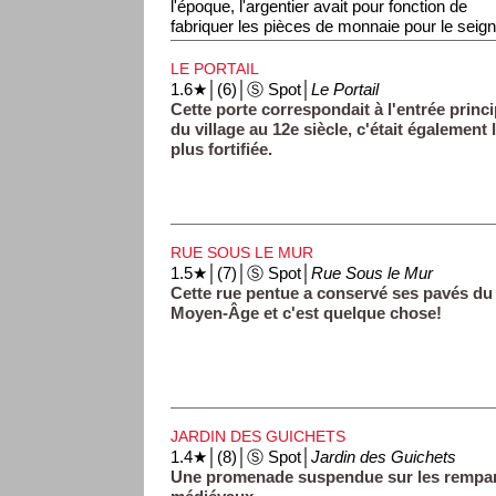
l'époque, l'argentier avait pour fonction de
fabriquer les pièces de monnaie pour le seign
LE PORTAIL
1.6★│(6)│Ⓢ Spot│
Le Portail
Cette porte correspondait à l'entrée princi
du village au 12e siècle, c'était également 
plus fortifiée.
RUE SOUS LE MUR
1.5★│(7)│Ⓢ Spot│
Rue Sous le Mur
Cette rue pentue a conservé ses pavés du
Moyen-Âge et c'est quelque chose!
JARDIN DES GUICHETS
1.4★│(8)│Ⓢ Spot│
Jardin des Guichets
Une promenade suspendue sur les rempa