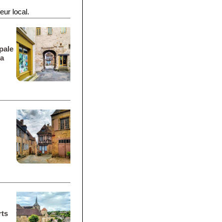
eur local.
pale
la
rts