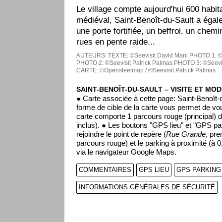
Le village compte aujourd'hui 600 habi
médiéval, Saint-Benoît-du-Sault a éga
une porte fortifiée, un beffroi, un chem
rues en pente raide...
AUTEURS:
TEXTE: ©Seevisit David Mani
PHOTO 1: ©S
PHOTO 2: ©Seevisit Patrick Palmas
PHOTO 3: ©Seevis
CARTE: ©Opensteetmap / ©Seevisit Patrick Palmas
SAINT-BENOÎT-DU-SAULT ‒ VISITE ET MOD
● Carte associée à cette page: Saint-Benoît-
forme de cible de la carte vous permet de vou
carte comporte 1 parcours rouge (principal) d
inclus). ● Les boutons "GPS lieu" et "GPS pa
rejoindre le point de repère (
Rue Grande
, pre
parcours rouge) et le parking à proximité (à 
via le navigateur Google Maps.
COMMENTAIRES
GPS LIEU
GPS PARKING
INFORMATIONS GÉNÉRALES DE SÉCURITÉ