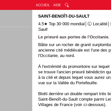
ACCUEIL
AIDE
SAINT-BENOÎT-DU-SAULT
4.5★ Top 30·000 mondial│Ⓛ Localité│
Sault
Le prieuré aux portes de l'Occitanie.
Bâtie sur un rocher de granit surplomban
ancienne cité médiévale est l'une des p
l'Occitanie, au nord.
À l'extrémité du promontoire sur lequel l
se trouve l'ancien prieuré bénédictin q
à la cité et depuis lequel vous aurez un
vue sur la Vallée du Portefeuille.
Blotti derrière un double rempart très 
Saint-Benoît-du-Sault compte parmi Le
Villages de France (voir ci-dessous).