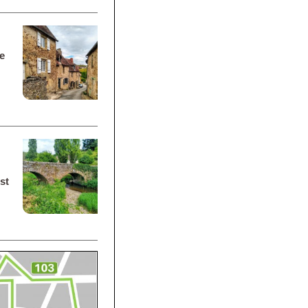
re
st