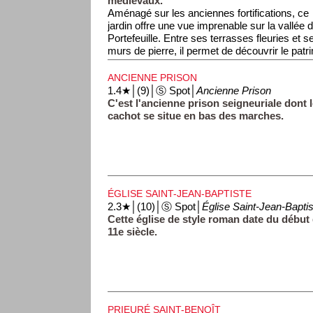
médiévaux.
Aménagé sur les anciennes fortifications, ce
jardin offre une vue imprenable sur la vallée d
Portefeuille. Entre ses terrasses fleuries et s
murs de pierre, il permet de découvrir le patr
classé tout en profitant d'un cadre naturel apa
ANCIENNE PRISON
1.4★│(9)│Ⓢ Spot│
Ancienne Prison
C'est l'ancienne prison seigneuriale dont 
cachot se situe en bas des marches.
ÉGLISE SAINT-JEAN-BAPTISTE
2.3★│(10)│Ⓢ Spot│
Église Saint-Jean-Baptis
Cette église de style roman date du début
11e siècle.
PRIEURÉ SAINT-BENOÎT