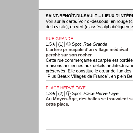
SAINT-BENOÎT-DU-SAULT ‒ LIEUX D'INTÉR
Voir sur la carte. Voir ci-dessous, en rouge 
de la visite), en vert (classés alphabétiqueme
RUE GRANDE
1.5★│(1)│Ⓢ Spot│
Rue Grande
L'artère principale d'un village médiéval
perché sur son rocher.
Cette rue commerçante escarpée est bordée
maisons anciennes aux détails architecturau
préservés. Elle constitue le cœur de l'un des
''Plus Beaux Villages de France'', en plein B
PLACE HERVÉ FAYE
1.3★│(2)│Ⓢ Spot│
Place Hervé Faye
Au Moyen-Âge, des halles se trouvaient s
cette place.