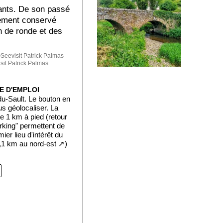
tants. De son passé
lement conservé
in de ronde et des
eevisit Patrick Palmas
it Patrick Palmas
E D'EMPLOI
du-Sault. Le bouton en
s géolocaliser. La
e 1 km à pied (retour
rking" permettent de
mier lieu d'intérêt du
0,1 km au nord-est ↗)