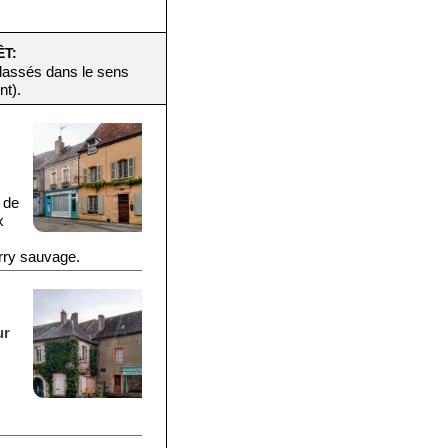
ÊT:
(classés dans le sens
nt).
 de
x
erry sauvage.
ur