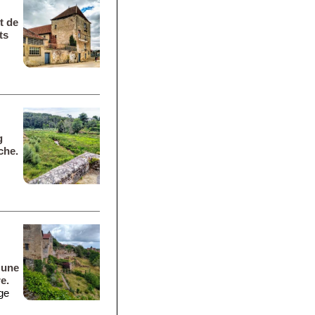
t de
ts
g
che.
 une
re.
age