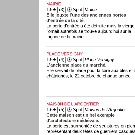
MAIRIE
1.5★│(3)│Ⓢ Spot│
Mairie
Elle jouxte l'une des anciennes portes
d'entrée de la cité.
La porte d'entrée a été détruite mais la vierge
l'ornait autrefois se trouve aujourd'hui sur la
façade de la mairie.
PLACE VERSIGNY
1.5★│(4)│Ⓢ Spot│
Place Versigny
L'ancienne place du marché.
Elle servait de place pour la foire aux blés et
châtaignes, le 22 octobre de chaque année.
MAISON DE L'ARGENTIER
1.6★│(5)│Ⓢ Spot│
Maison de l'Argentier
Cette maison est un bel exemple
d'architecture médiévale.
La porte est surmontée de sculptures en pier
représentant deux têtes de guerriers casqué