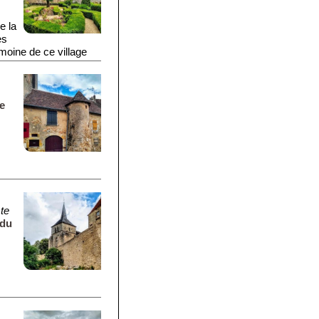
e la
es
imoine de ce village
isant.
le
te
 du