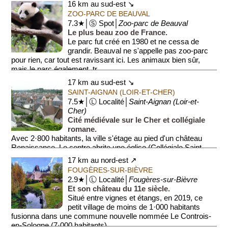
16 km au sud-est ↘
ZOO-PARC DE BEAUVAL
7.3★│Ⓢ Spot│
Zoo-parc de Beauval
Le plus beau zoo de France.
Le parc fut créé en 1980 et ne cessa de
grandir. Beauval ne s'appelle pas zoo-parc
pour rien, car tout est ravissant ici. Les animaux bien sûr,
mais le parc également, tr...
17 km au sud-est ↘
SAINT-AIGNAN (LOIR-ET-CHER)
7.5★│Ⓛ Localité│
Saint-Aignan (Loir-et-
Cher)
Cité médiévale sur le Cher et collégiale
romane.
Avec 2·800 habitants, la ville s'étage au pied d'un château
Renaissance. Le centre abrite une église (Collégiale Saint-
Aignan) du 11e siècle poss...
17 km au nord-est ↗
FOUGÈRES-SUR-BIÈVRE
2.9★│Ⓛ Localité│
Fougères-sur-Bièvre
Et son château du 11e siècle.
Situé entre vignes et étangs, en 2019, ce
petit village de moins de 1·000 habitants
fusionna dans une commune nouvelle nommée Le Controis-
en-Sologne (7·000 habitants)...