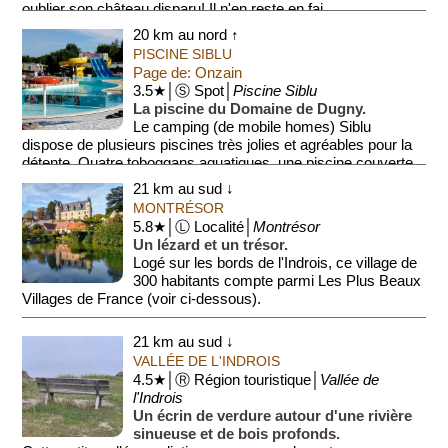
oublier son château disparu! Il n'en reste en fai...
20 km au nord ↑
PISCINE SIBLU
Page de: Onzain
3.5★│Ⓢ Spot│
Piscine Siblu
La piscine du Domaine de Dugny.
Le camping (de mobile homes) Siblu
dispose de plusieurs piscines très jolies et agréables pour la
détente. Quatre toboggans aquatiques, une piscine couverte,
une pisc...
21 km au sud ↓
MONTRÉSOR
5.8★│Ⓛ Localité│
Montrésor
Un lézard et un trésor.
Logé sur les bords de l'Indrois, ce village de
300 habitants compte parmi Les Plus Beaux
Villages de France (voir ci-dessous).
Selon la légende, c'est un lézard qui ...
21 km au sud ↓
VALLÉE DE L'INDROIS
4.5★│Ⓡ Région touristique│
Vallée de
l'Indrois
Un écrin de verdure autour d'une rivière
sinueuse et de bois profonds.