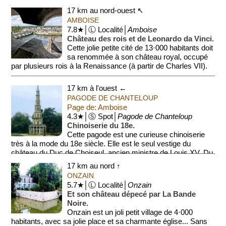
17 km au nord-ouest ↖
AMBOISE
7.8★│Ⓛ Localité│
Amboise
Château des rois et de Leonardo da Vinci.
Cette jolie petite cité de 13·000 habitants doit
sa renommée à son château royal, occupé
par plusieurs rois à la Renaissance (à partir de Charles VII).
...
17 km à l'ouest ←
PAGODE DE CHANTELOUP
Page de: Amboise
4.3★│Ⓢ Spot│
Pagode de Chanteloup
Chinoiserie du 18e.
Cette pagode est une curieuse chinoiserie
très à la mode du 18e siècle. Elle est le seul vestige du
château du Duc de Choiseul, ancien ministre de Louis XV. Du
haut de la pagode,...
17 km au nord ↑
ONZAIN
5.7★│Ⓛ Localité│
Onzain
Et son château dépecé par La Bande
Noire.
Onzain est un joli petit village de 4·000
habitants, avec sa jolie place et sa charmante église... Sans