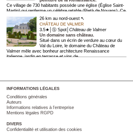
Ce village de 730 habitants possède une église (Église Saint-
Martin) qui renferme un célèbre retable (Pietà de Nouans). Ce
reta...
26 km au nord-ouest ↖
CHÂTEAU DE VALMER
3.5★│Ⓢ Spot│
Château de Valmer
Un domaine sans château.
Situé dans un écrin de verdure au cœur du
Val du Loire, le domaine du Château de
Valmer mêle avec bonheur architecture Renaissance
italienne, jardin en terrasse et vins de ...
INFORMATIONS LÉGALES
Conditions générales
Auteurs
Informations relatives à l'entreprise
Mentions légales RGPD
DIVERS
Confidentialité et utilisation des cookies