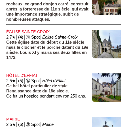
rocheux, ce grand donjon carré, construit
après la forteresse du 11e siècle, qui avait
une importance stratégique, subit de
nombreuses attaques.
ÉGLISE SAINTE-CROIX
2.7★│(4)│Ⓢ Spot│
Église Sainte-Croix
Cette église date du début du 11e siècle
mais le clocher et le porche datent du 19e
siècle. Louis XI y maria ses deux filles en
1473.
HÔTEL D'EFFIAT
2.5★│(5)│Ⓢ Spot│
Hôtel d'Effiat
Ce bel hôtel particulier de style
Renaissance date du 18e siècle.
Ce fut un hospice pendant environ 250 ans.
MAIRIE
2.5★│(6)│Ⓢ Spot│
Mairie