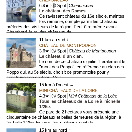
6.9★│Ⓢ Spot│
Chenonceau
Le château des Dames.
Ce ravissant château du 16e siècle, maintes
fois remanié, compte parmi les châteaux
préférés des visiteurs de la région. Peut-être même avant
Chambord, le roi des châteaux de ...
11 km au sud ↓
CHÂTEAU DE MONTPOUPON
3.6★│Ⓢ Spot│
Château de Montpoupon
Le château d'un clan.
Le nom de ce château signifie littéralement le
''mont des Poppo'', en référence au clan des
Poppo qui, au 9e siècle, choisit ce promontoire pour y
construire son château. Ce c...
15 km à l'ouest ←
MINI CHÂTEAUX DE LA LOIRE
4.3★│Ⓢ Spot│
Mini Châteaux de la Loire
Tous les châteaux de la Loire à l'échelle
1/25e.
Ce parc de 2 hectares vous présente une
cinquantaine de châteaux et belles demeures de la région, à
l'échelle 1/25e. En gros, les châteaux sont de...
15 km au nord ↑