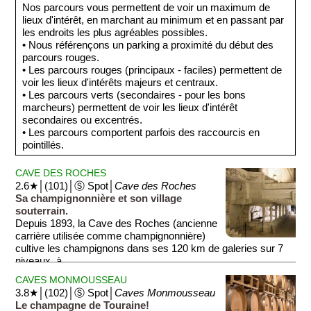
Nos parcours vous permettent de voir un maximum de
lieux d'intérêt, en marchant au minimum et en passant par
les endroits les plus agréables possibles.
• Nous référençons un parking a proximité du début des
parcours rouges.
• Les parcours rouges (principaux - faciles) permettent de
voir les lieux d'intérêts majeurs et centraux.
• Les parcours verts (secondaires - pour les bons
marcheurs) permettent de voir les lieux d'intérêt
secondaires ou excentrés.
• Les parcours comportent parfois des raccourcis en
pointillés.
CAVE DES ROCHES
2.6★│(101)│Ⓢ Spot│
Cave des Roches
Sa champignonnière et son village
souterrain.
Depuis 1893, la Cave des Roches (ancienne
carrière utilisée comme champignonnière)
cultive les champignons dans ses 120 km de galeries sur 7
niveaux, à...
CAVES MONMOUSSEAU
3.8★│(102)│Ⓢ Spot│
Caves Monmousseau
Le champagne de Touraine!