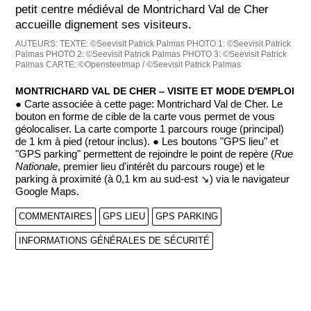
petit centre médiéval de Montrichard Val de Cher
accueille dignement ses visiteurs.
AUTEURS:
TEXTE: ©Seevisit Patrick Palmas
PHOTO 1: ©Seevisit Patrick
Palmas
PHOTO 2: ©Seevisit Patrick Palmas
PHOTO 3: ©Seevisit Patrick
Palmas
CARTE: ©Opensteetmap / ©Seevisit Patrick Palmas
MONTRICHARD VAL DE CHER ‒ VISITE ET MODE D'EMPLOI
● Carte associée à cette page: Montrichard Val de Cher. Le
bouton en forme de cible de la carte vous permet de vous
géolocaliser. La carte comporte 1 parcours rouge (principal)
de 1 km à pied (retour inclus). ● Les boutons "GPS lieu" et
"GPS parking" permettent de rejoindre le point de repère (
Rue
Nationale
, premier lieu d'intérêt du parcours rouge) et le
parking à proximité (à 0,1 km au sud-est ↘) via le navigateur
Google Maps.
COMMENTAIRES
GPS LIEU
GPS PARKING
INFORMATIONS GÉNÉRALES DE SÉCURITÉ