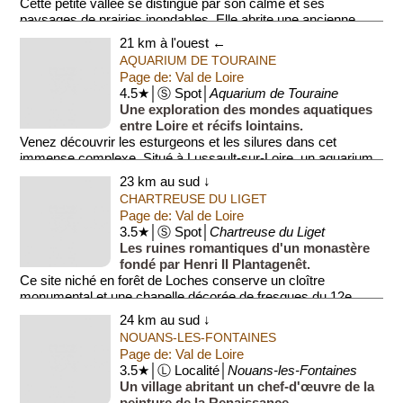
Cette petite vallée se distingue par son calme et ses
paysages de prairies inondables. Elle abrite une ancienne
chartreuse mo...
21 km à l'ouest ←
AQUARIUM DE TOURAINE
Page de: Val de Loire
4.5★│Ⓢ Spot│
Aquarium de Touraine
Une exploration des mondes aquatiques
entre Loire et récifs lointains.
Venez découvrir les esturgeons et les silures dans cet
immense complexe. Situé à Lussault-sur-Loire, un aquarium
(Aquarium de ...
23 km au sud ↓
CHARTREUSE DU LIGET
Page de: Val de Loire
3.5★│Ⓢ Spot│
Chartreuse du Liget
Les ruines romantiques d'un monastère
fondé par Henri II Plantagenêt.
Ce site niché en forêt de Loches conserve un cloître
monumental et une chapelle décorée de fresques du 12e
siècle. L'atmosphè...
24 km au sud ↓
NOUANS-LES-FONTAINES
Page de: Val de Loire
3.5★│Ⓛ Localité│
Nouans-les-Fontaines
Un village abritant un chef-d'œuvre de la
peinture de la Renaissance.