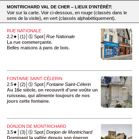
MONTRICHARD VAL DE CHER ‒ LIEUX D'INTÉRÊT:
Voir sur la carte. Voir ci-dessous, en rouge (classés dans le
sens de la visite), en vert (classés alphabétiquement).
RUE NATIONALE
2.2★│(1)│Ⓢ Spot│
Rue Nationale
La rue commerçante.
Belles maisons à pans de bois.
FONTAINE SAINT-CÉLERIN
2.5★│(2)│Ⓢ Spot│
Fontaine Saint-Célerin
Au 16e siècle, on recouvrit d'une voûte un
ruisseau, qui alimente toujours de nos
jours cette fontaine.
DONJON DE MONTRICHARD
3.5★│(3)│Ⓢ Spot│
Donjon de Montrichard
Dominant la vallée depuis son éperon