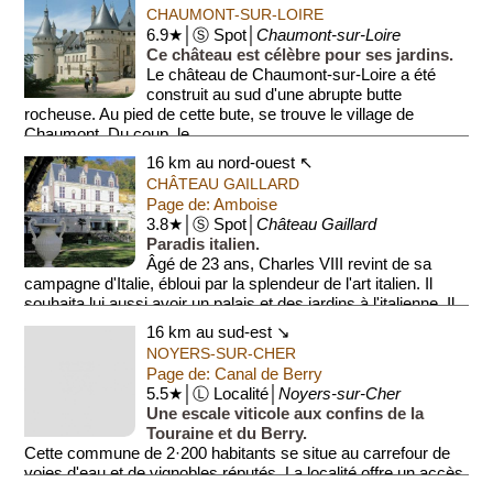
CHAUMONT-SUR-LOIRE
6.9★│Ⓢ Spot│
Chaumont-sur-Loire
Ce château est célèbre pour ses jardins.
Le château de Chaumont-sur-Loire a été
construit au sud d'une abrupte butte
rocheuse. Au pied de cette bute, se trouve le village de
Chaumont. Du coup, le...
16 km au nord-ouest ↖
CHÂTEAU GAILLARD
Page de: Amboise
3.8★│Ⓢ Spot│
Château Gaillard
Paradis italien.
Âgé de 23 ans, Charles VIII revint de sa
campagne d'Italie, ébloui par la splendeur de l'art italien. Il
souhaita lui aussi avoir un palais et des jardins à l'italienne. Il
fit donc...
16 km au sud-est ↘
NOYERS-SUR-CHER
Page de: Canal de Berry
5.5★│Ⓛ Localité│
Noyers-sur-Cher
Une escale viticole aux confins de la
Touraine et du Berry.
Cette commune de 2·200 habitants se situe au carrefour de
voies d'eau et de vignobles réputés. La localité offre un accès
privilégié aux r...