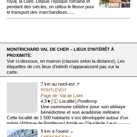
royal, la Loire. Depuis l'époque romaine et
pendant des siècles, on utilisa le fleuve pour
le transport des marchandises......
MONTRICHARD VAL DE CHER ‒ LIEUX D'INTÉRÊT À
PROXIMITÉ:
Voir ci-dessous, en marron (classés selon la distance). Les
étiquettes de ces lieux d'intérêt n'apparaissent pas sur la
carte.
7 km au nord-est ↗
PONTLEVOY
Page de: Val de Loire
4.5★│Ⓛ Localité│
Pontlevoy
Une commune célèbre pour son abbaye
bénédictine et son académie militaire.
Cette localité de 1 500 habitants s'est développée autour d'un
palais (Abbaye de Pontlevoy) fondé au 11e siècle. Le si...
9 km à l'ouest ←
CHENONCEAU