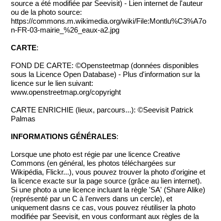
source a été modifiée par Seevisit) - Lien internet de l'auteur
ou de la photo source:
https://commons.m.wikimedia.org/wiki/File:Montlu%C3%A7o
n-FR-03-mairie_%26_eaux-a2.jpg
CARTE
:
FOND DE CARTE: ©Opensteetmap (données disponibles
sous la Licence Open Database) - Plus d'information sur la
licence sur le lien suivant:
www.openstreetmap.org/copyright
CARTE ENRICHIE (lieux, parcours...): ©Seevisit Patrick
Palmas
INFORMATIONS GÉNÉRALES
:
Lorsque une photo est régie par une licence Creative
Commons (en général, les photos téléchargées sur
Wikipédia, Flickr...), vous pouvez trouver la photo d'origine et
la licence exacte sur la page source (grâce au lien internet).
Si une photo a une licence incluant la règle 'SA' (Share Alike)
(représenté par un C à l'envers dans un cercle), et
uniquement dasns ce cas, vous pouvez réutiliser la photo
modifiée par Seevisit, en vous conformant aux règles de la