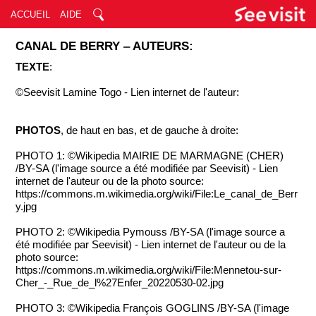
ACCUEIL
AIDE
CANAL DE BERRY ‒ AUTEURS:
TEXTE
:
©Seevisit Lamine Togo - Lien internet de l'auteur:
PHOTOS
, de haut en bas, et de gauche à droite:
PHOTO 1: ©Wikipedia MAIRIE DE MARMAGNE (CHER)
/BY-SA (l'image source a été modifiée par Seevisit) - Lien
internet de l'auteur ou de la photo source:
https://commons.m.wikimedia.org/wiki/File:Le_canal_de_Berr
y.jpg
PHOTO 2: ©Wikipedia Pymouss /BY-SA (l'image source a
été modifiée par Seevisit) - Lien internet de l'auteur ou de la
photo source:
https://commons.m.wikimedia.org/wiki/File:Mennetou-sur-
Cher_-_Rue_de_l%27Enfer_20220530-02.jpg
PHOTO 3: ©Wikipedia François GOGLINS /BY-SA (l'image