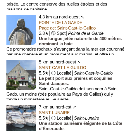
prisée. Le centre conserve des ruelles étroites et des
maisons de capitaine...
4,3 km au nord-ouest ↖
POINTE DE LA GARDE
Page de: Saint-Cast-le-Guildo
2.8★│Ⓢ Spot│
Pointe de la Garde
Une longue jetée naturelle de 400 mètres
dominant la baie.
Ce promontoire rocheux s'avançant dans la mer est couronné
par une chapelle et un monument aux marins, et offre un
panorama exceptionnel ...
5 km au nord-ouest ↖
SAINT-CAST-LE-GUILDO
5.5★│Ⓛ Localité│
Saint-Cast-le-Guildo
Le petit port aux praires et coquilles
Saint-Jacques.
Saint-Cast-le-Guildo doit son nom à Saint
Gado, un moine (très populaire au Pays de Galles) qui y
fonda un monastère au 5e siècle.
7 km au nord-est ↗
Au 19e...
SAINT-LUNAIRE
5.5★│Ⓛ Localité│
Saint-Lunaire
Une station balnéaire élégante de la Côte
d'Émeraude.