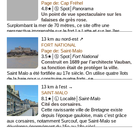
Page de: Cap Fréhel
4.8★│Ⓢ Spot│
Panorama
Un point de vue spectaculaire sur les
falaises de grès rose.
Surplombant la mer de 70 mètres, ce site offre une
perspective imprenable sur le fort La Latte et sur les îles
Anglo-Normandes. Les land...
13 km au nord-est ↗
FORT NATIONAL
Page de: Saint-Malo
3.5★│Ⓢ Spot│
Fort National
Construit en 1689 par l’architecte Vauban,
sa fonction était de protéger la ville.
Saint Malo a été fortifiée au 17e siècle. On utilise quatre îlots
de la baie pour y construire quatre forts, se...
13 km à l'est →
SAINT-MALO
8.1★│Ⓛ Localité│
Saint-Malo
Cité des corsaires.
Cette ravissante ville de Bretagne existe
depuis l'époque gauloise, mais c'est grâce
aux corsaires, notamment Surcouf, que Saint-Malo se
développa énormément du 15e au 18e siècl...