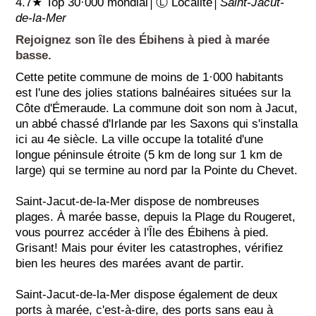
4.7★ Top 30·000 mondial│Ⓛ Localité│
Saint-Jacut-
de-la-Mer
Rejoignez son île des Ébihens à pied à marée
basse.
Cette petite commune de moins de 1·000 habitants
est l'une des jolies stations balnéaires situées sur la
Côte d'Émeraude. La commune doit son nom à Jacut,
un abbé chassé d'Irlande par les Saxons qui s'installa
ici au 4e siècle. La ville occupe la totalité d'une
longue péninsule étroite (5 km de long sur 1 km de
large) qui se termine au nord par la Pointe du Chevet.
Saint-Jacut-de-la-Mer dispose de nombreuses
plages. À marée basse, depuis la Plage du Rougeret,
vous pourrez accéder à l'Île des Ébihens à pied.
Grisant! Mais pour éviter les catastrophes, vérifiez
bien les heures des marées avant de partir.
Saint-Jacut-de-la-Mer dispose également de deux
ports à marée, c'est-à-dire, des ports sans eau à