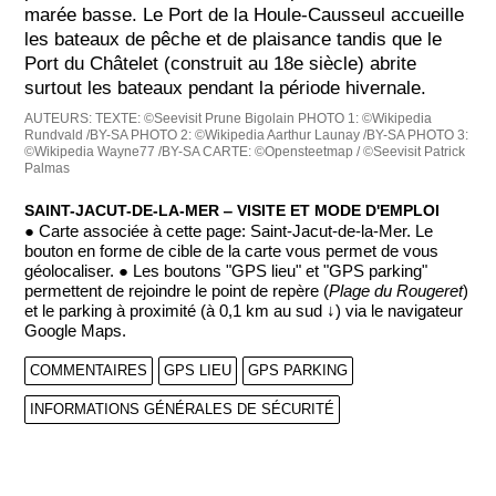
marée basse. Le Port de la Houle-Causseul accueille
les bateaux de pêche et de plaisance tandis que le
Port du Châtelet (construit au 18e siècle) abrite
surtout les bateaux pendant la période hivernale.
AUTEURS:
TEXTE: ©Seevisit Prune Bigolain
PHOTO 1: ©Wikipedia
Rundvald /BY-SA
PHOTO 2: ©Wikipedia Aarthur Launay /BY-SA
PHOTO 3:
©Wikipedia Wayne77 /BY-SA
CARTE: ©Opensteetmap / ©Seevisit Patrick
Palmas
SAINT-JACUT-DE-LA-MER ‒ VISITE ET MODE D'EMPLOI
● Carte associée à cette page: Saint-Jacut-de-la-Mer. Le
bouton en forme de cible de la carte vous permet de vous
géolocaliser. ● Les boutons "GPS lieu" et "GPS parking"
permettent de rejoindre le point de repère (
Plage du Rougeret
)
et le parking à proximité (à 0,1 km au sud ↓) via le navigateur
Google Maps.
COMMENTAIRES
GPS LIEU
GPS PARKING
INFORMATIONS GÉNÉRALES DE SÉCURITÉ