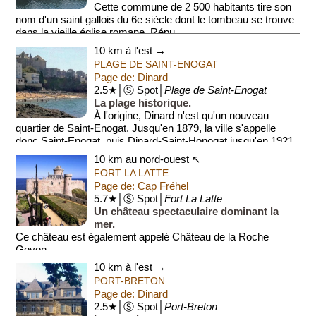
Cette commune de 2 500 habitants tire son
nom d'un saint gallois du 6e siècle dont le tombeau se trouve
dans la vieille église romane. Répu...
10 km à l'est →
PLAGE DE SAINT-ENOGAT
Page de: Dinard
2.5★│Ⓢ Spot│
Plage de Saint-Enogat
La plage historique.
À l'origine, Dinard n'est qu'un nouveau
quartier de Saint-Enogat. Jusqu'en 1879, la ville s'appelle
donc Saint-Enogat, puis Dinard-Saint-Honogat jusqu'en 1921,
puis finalement D...
10 km au nord-ouest ↖
FORT LA LATTE
Page de: Cap Fréhel
5.7★│Ⓢ Spot│
Fort La Latte
Un château spectaculaire dominant la
mer.
Ce château est également appelé Château de la Roche
Goyon.
10 km à l'est →
PORT-BRETON
Page de: Dinard
2.5★│Ⓢ Spot│
Port-Breton