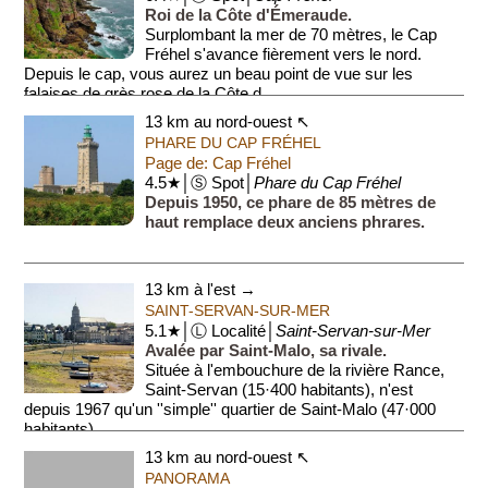
Roi de la Côte d'Émeraude.
Surplombant la mer de 70 mètres, le Cap
Fréhel s'avance fièrement vers le nord.
Depuis le cap, vous aurez un beau point de vue sur les
falaises de grès rose de la Côte d...
13 km au nord-ouest ↖
PHARE DU CAP FRÉHEL
Page de: Cap Fréhel
4.5★│Ⓢ Spot│
Phare du Cap Fréhel
Depuis 1950, ce phare de 85 mètres de
haut remplace deux anciens phrares.
13 km à l'est →
SAINT-SERVAN-SUR-MER
5.1★│Ⓛ Localité│
Saint-Servan-sur-Mer
Avalée par Saint-Malo, sa rivale.
Située à l'embouchure de la rivière Rance,
Saint-Servan (15·400 habitants), n'est
depuis 1967 qu'un ''simple'' quartier de Saint-Malo (47·000
habitants).
13 km au nord-ouest ↖
L'...
PANORAMA