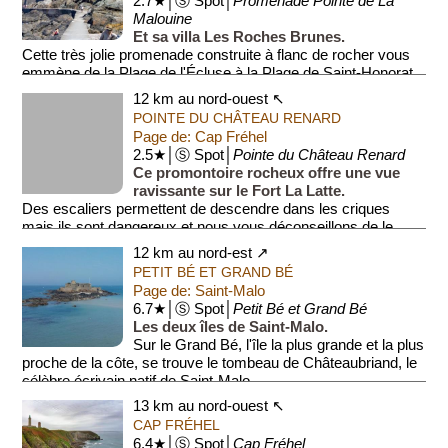
2.7★│Ⓢ Spot│
Promenade Pointe de La
Malouine
Et sa villa Les Roches Brunes.
Cette très jolie promenade construite à flanc de rocher vous
emmène de la Plage de l'Écluse à la Plage de Saint-Honorat.
Attention, la promenade n'est pas praticable e...
12 km au nord-ouest ↖
POINTE DU CHÂTEAU RENARD
Page de: Cap Fréhel
2.5★│Ⓢ Spot│
Pointe du Château Renard
Ce promontoire rocheux offre une vue
ravissante sur le Fort La Latte.
Des escaliers permettent de descendre dans les criques
mais ils sont dangereux et nous vous déconseillons de le
faire, pour votr...
12 km au nord-est ↗
PETIT BÉ ET GRAND BÉ
Page de: Saint-Malo
6.7★│Ⓢ Spot│
Petit Bé et Grand Bé
Les deux îles de Saint-Malo.
Sur le Grand Bé, l'île la plus grande et la plus
proche de la côte, se trouve le tombeau de Châteaubriand, le
célèbre écrivain natif de Saint-Malo.
13 km au nord-ouest ↖
Sur le Petit ...
CAP FRÉHEL
6.4★│Ⓢ Spot│
Cap Fréhel