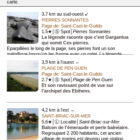
carte.
3,7 km au sud-ouest ↙
PIERRES SONNANTES
Page de: Saint-Cast-le-Guildo
1.5★│Ⓢ Spot│
Pierres Sonnantes
La légende raconte que c'est Gargantua
qui vomit Ces pierres.
Eparpillées le long de la page, ses pierres font un son
métallique lorsqu'on les frappe avec un galet. La légende
raconte que c'est Gar...
3,9 km à l'ouest ←
PLAGE DE PEN GUEN
Page de: Saint-Cast-le-Guildo
2.7★│Ⓢ Spot│
Plage de Pen Guen
Et son ravissant point de vue sur
l'archipel des Ebihens.
4,2 km à l'est →
SAINT-BRIAC-SUR-MER
5.6★│Ⓛ Localité│
Saint-Briac-sur-Mer
Balcon de l'émeraude et perle balnéaire.
Regroupant 2·200 habitants, cet ancien
village de marins est devenu une station