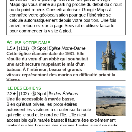
Maps qui vous mène au parking proche du début du circuit
ou du point repère. Conseil: autorisez Google Maps à
connaître votre géolocalisation pour que l'itinéraire se
calcule automatiquement depuis votre position. Une fois
arrivé, retournez sur la page Seevisit et utilisez la carte
pour commencer la visite à pied.
ÉGLISE NOTRE-DAME
1.5★│(101)│Ⓢ Spot│
Église Notre-Dame
Cette église élancée date de 1931. Elle
résulte du vœu d'un abbé qui souhaitait
une architecture rappelant le mât d'un
bateau. À l'intérieur, beaux et grands
vitraux représentant des marins en difficulté priant la
Vierge.
ÎLE DES ÉBIHENS
2.2★│(102)│Ⓢ Spot│
Île des Ébihens
Une île accessible à marée basse.
Bien qu'étant privée, les propriétaires
autorisent les visiteurs à circuler sur la route
qui relie le sud et le nord de l'île. L'île n'est
accessible qu'à marée basse; il faudra être extrêmement
vigilant sur les horaires des marées hautes avant de partir.