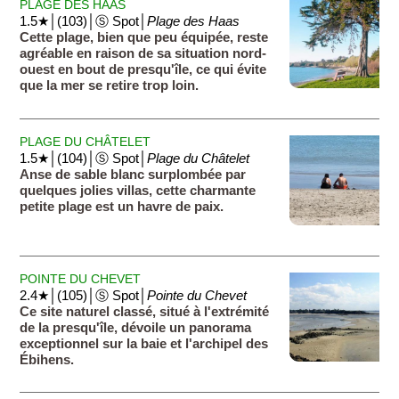
PLAGE DES HAAS
1.5★│(103)│Ⓢ Spot│
Plage des Haas
Cette plage, bien que peu équipée, reste
agréable en raison de sa situation nord-
ouest en bout de presqu'île, ce qui évite
que la mer se retire trop loin.
PLAGE DU CHÂTELET
1.5★│(104)│Ⓢ Spot│
Plage du Châtelet
Anse de sable blanc surplombée par
quelques jolies villas, cette charmante
petite plage est un havre de paix.
POINTE DU CHEVET
2.4★│(105)│Ⓢ Spot│
Pointe du Chevet
Ce site naturel classé, situé à l'extrémité
de la presqu'île, dévoile un panorama
exceptionnel sur la baie et l'archipel des
Ébihens.