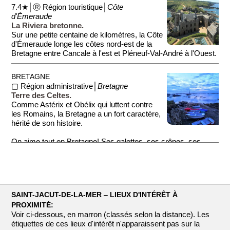
7.4★│Ⓡ Région touristique│
Côte
d'Émeraude
La Riviera bretonne.
Sur une petite centaine de kilomètres, la Côte
d'Émeraude longe les côtes nord-est de la
Bretagne entre Cancale à l'est et Pléneuf-Val-André à l'Ouest.
Comme un pendant à...
BRETAGNE
▢ Région administrative│
Bretagne
Terre des Celtes.
Comme Astérix et Obélix qui luttent contre
les Romains, la Bretagne a un fort caractère,
hérité de son histoire.
On aime tout en Bretagne! Ses galettes, ses crêpes, ses
koui...
SAINT-JACUT-DE-LA-MER ‒ LIEUX D'INTÉRÊT À
PROXIMITÉ:
Voir ci-dessous, en marron (classés selon la distance). Les
étiquettes de ces lieux d'intérêt n'apparaissent pas sur la