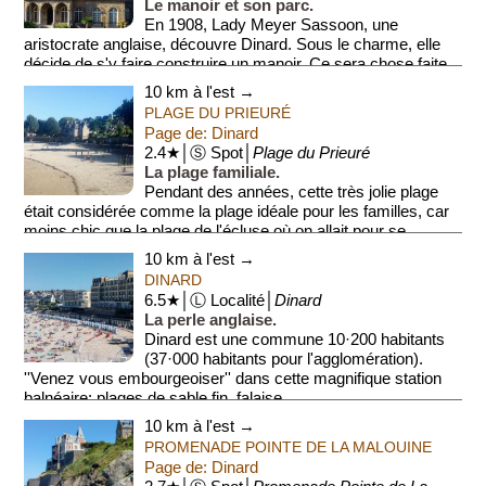
Le manoir et son parc.
En 1908, Lady Meyer Sassoon, une
aristocrate anglaise, découvre Dinard. Sous le charme, elle
décide de s'y faire construire un manoir. Ce sera chose faite
en 1923, année où el...
10 km à l'est →
PLAGE DU PRIEURÉ
Page de: Dinard
2.4★│Ⓢ Spot│
Plage du Prieuré
La plage familiale.
Pendant des années, cette très jolie plage
était considérée comme la plage idéale pour les familles, car
moins chic que la plage de l'écluse où on allait pour se
montrer. Elle se...
10 km à l'est →
DINARD
6.5★│Ⓛ Localité│
Dinard
La perle anglaise.
Dinard est une commune 10·200 habitants
(37·000 habitants pour l'agglomération).
''Venez vous embourgeoiser'' dans cette magnifique station
balnéaire: plages de sable fin, falaise...
10 km à l'est →
PROMENADE POINTE DE LA MALOUINE
Page de: Dinard