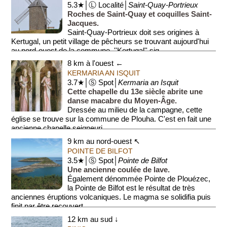
5.3★│Ⓛ Localité│
Saint-Quay-Portrieux
Roches de Saint-Quay et coquilles Saint-
Jacques.
Saint-Quay-Portrieux doit ses origines à
Kertugal, un petit village de pêcheurs se trouvant aujourd'hui
au nord-ouest de la commune. ''Kertugal'' sig...
8 km à l'ouest ←
KERMARIA AN ISQUIT
3.7★│Ⓢ Spot│
Kermaria an Isquit
Cette chapelle du 13e siècle abrite une
danse macabre du Moyen-Âge.
Dressée au milieu de la campagne, cette
église se trouve sur la commune de Plouha. C'est en fait une
ancienne chapelle seigneuri...
9 km au nord-ouest ↖
POINTE DE BILFOT
3.5★│Ⓢ Spot│
Pointe de Bilfot
Une ancienne coulée de lave.
Également dénommée Pointe de Plouézec,
la Pointe de Bilfot est le résultat de très
anciennes éruptions volcaniques. Le magma se solidifia puis
finit par être recouvert ...
12 km au sud ↓