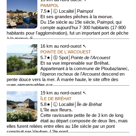
PAIMPOL
7.5★│Ⓛ Localité│
Paimpol
Et ses grandes pêches à la morue.
Du 15e siècle au 19e siècle, Paimpol, qui
compte aujourd'hui 7·300 habitants (17·800
habitants pour l'agglomération), fut un important port de pêche
à la morue. S...
16 km au nord-ouest ↖
POINTE DE L'ARCOUEST
5.7★│Ⓢ Spot│
Pointe de l'Arcouest
Et sa vue imprenable sur Bréhat.
Appartenant à la commune de Ploubazlanec,
l'éperon rocheux de l'Arcouest descend en
pente douce vers la mer. À marée haute, le site offre des
vues remarquables sur ...
19 km au nord-ouest ↖
ÎLE DE BRÉHAT
5.8★│Ⓛ Localité│
Île de Bréhat
L'île aux fleurs.
Cette ravissante petite île de 3 km de long
était au départ composée de deux îles, mais
elles furent reliées entre elles au 18e siècle par un pont
construit par Vauban. L'île nord...