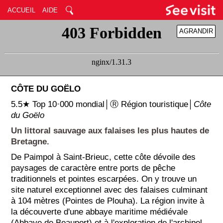
ACCUEIL
AIDE
AGRANDIR
RÉDUIRE
CÔTE DU GOËLO
5.5★ Top 10·000 mondial│Ⓡ Région touristique│
Côte
du Goëlo
Un littoral sauvage aux falaises les plus hautes de
Bretagne.
De Paimpol à Saint-Brieuc, cette côte dévoile des
paysages de caractère entre ports de pêche
traditionnels et pointes escarpées. On y trouve un
site naturel exceptionnel avec des falaises culminant
à 104 mètres (Pointes de Plouha). La région invite à
la découverte d'une abbaye maritime médiévale
(Abbaye de Beauport) et à l'exploration de l'archipel