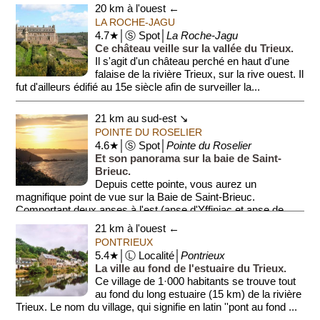
20 km à l'ouest ←
LA ROCHE-JAGU
4.7★│Ⓢ Spot│
La Roche-Jagu
Ce château veille sur la vallée du Trieux.
Il s'agit d'un château perché en haut d'une
falaise de la rivière Trieux, sur la rive ouest. Il
fut d'ailleurs édifié au 15e siècle afin de surveiller la...
21 km au sud-est ↘
POINTE DU ROSELIER
4.6★│Ⓢ Spot│
Pointe du Roselier
Et son panorama sur la baie de Saint-
Brieuc.
Depuis cette pointe, vous aurez un
magnifique point de vue sur la Baie de Saint-Brieuc.
Comportant deux anses à l'est (anse d'Yffiniac et anse de
Morieux...
21 km à l'ouest ←
PONTRIEUX
5.4★│Ⓛ Localité│
Pontrieux
La ville au fond de l'estuaire du Trieux.
Ce village de 1·000 habitants se trouve tout
au fond du long estuaire (15 km) de la rivière
Trieux. Le nom du village, qui signifie en latin ''pont au fond ...