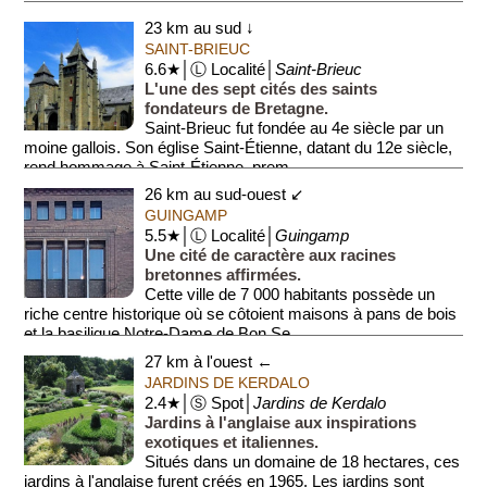
23 km au sud ↓
SAINT-BRIEUC
6.6★│Ⓛ Localité│
Saint-Brieuc
L'une des sept cités des saints
fondateurs de Bretagne.
Saint-Brieuc fut fondée au 4e siècle par un
moine gallois. Son église Saint-Étienne, datant du 12e siècle,
rend hommage à Saint-Étienne, prem...
26 km au sud-ouest ↙
GUINGAMP
5.5★│Ⓛ Localité│
Guingamp
Une cité de caractère aux racines
bretonnes affirmées.
Cette ville de 7 000 habitants possède un
riche centre historique où se côtoient maisons à pans de bois
et la basilique Notre-Dame de Bon Se...
27 km à l'ouest ←
JARDINS DE KERDALO
2.4★│Ⓢ Spot│
Jardins de Kerdalo
Jardins à l'anglaise aux inspirations
exotiques et italiennes.
Situés dans un domaine de 18 hectares, ces
jardins à l'anglaise furent créés en 1965. Les jardins sont