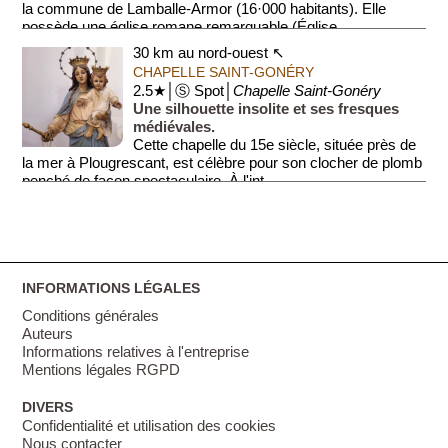
la commune de Lamballe-Armor (16·000 habitants). Elle
possède une église romane remarquable (Église ...
30 km au nord-ouest ↖
CHAPELLE SAINT-GONÉRY
2.5★│Ⓢ Spot│
Chapelle Saint-Gonéry
Une silhouette insolite et ses fresques
médiévales.
Cette chapelle du 15e siècle, située près de
la mer à Plougrescant, est célèbre pour son clocher de plomb
penché de façon spectaculaire. À l'int...
INFORMATIONS LÉGALES
Conditions générales
Auteurs
Informations relatives à l'entreprise
Mentions légales RGPD
DIVERS
Confidentialité et utilisation des cookies
Nous contacter