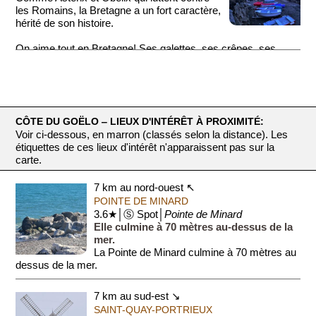
les Romains, la Bretagne a un fort caractère,
hérité de son histoire.
On aime tout en Bretagne! Ses galettes, ses crêpes, ses
koui...
CÔTE DU GOËLO ‒ LIEUX D'INTÉRÊT À PROXIMITÉ:
Voir ci-dessous, en marron (classés selon la distance). Les
étiquettes de ces lieux d'intérêt n'apparaissent pas sur la
carte.
7 km au nord-ouest ↖
POINTE DE MINARD
3.6★│Ⓢ Spot│
Pointe de Minard
Elle culmine à 70 mètres au-dessus de la
mer.
La Pointe de Minard culmine à 70 mètres au
dessus de la mer.
Sous l'Empire (1804-1815), la Pointe de Minard fut militarisée
7 km au sud-est ↘
afin de se prémunir...
SAINT-QUAY-PORTRIEUX