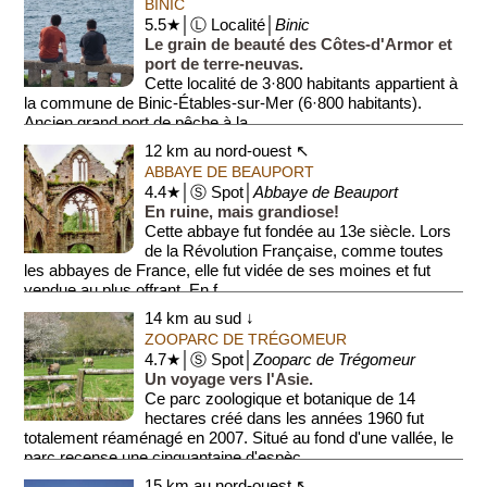
BINIC
5.5★│Ⓛ Localité│
Binic
Le grain de beauté des Côtes-d'Armor et
port de terre-neuvas.
Cette localité de 3·800 habitants appartient à
la commune de Binic-Étables-sur-Mer (6·800 habitants).
Ancien grand port de pêche à la ...
12 km au nord-ouest ↖
ABBAYE DE BEAUPORT
4.4★│Ⓢ Spot│
Abbaye de Beauport
En ruine, mais grandiose!
Cette abbaye fut fondée au 13e siècle. Lors
de la Révolution Française, comme toutes
les abbayes de France, elle fut vidée de ses moines et fut
vendue au plus offrant. En f...
14 km au sud ↓
ZOOPARC DE TRÉGOMEUR
4.7★│Ⓢ Spot│
Zooparc de Trégomeur
Un voyage vers l'Asie.
Ce parc zoologique et botanique de 14
hectares créé dans les années 1960 fut
totalement réaménagé en 2007. Situé au fond d'une vallée, le
parc recense une cinquantaine d'espèc...
15 km au nord-ouest ↖