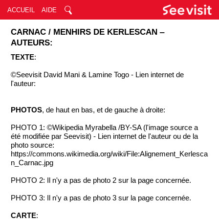
ACCUEIL
AIDE
CARNAC / MENHIRS DE KERLESCAN ‒
AUTEURS:
TEXTE
:
©Seevisit David Mani & Lamine Togo - Lien internet de
l'auteur:
PHOTOS
, de haut en bas, et de gauche à droite:
PHOTO 1: ©Wikipedia Myrabella /BY-SA (l'image source a
été modifiée par Seevisit) - Lien internet de l'auteur ou de la
photo source:
https://commons.wikimedia.org/wiki/File:Alignement_Kerlesca
n_Carnac.jpg
PHOTO 2: Il n'y a pas de photo 2 sur la page concernée.
PHOTO 3: Il n'y a pas de photo 3 sur la page concernée.
CARTE
: