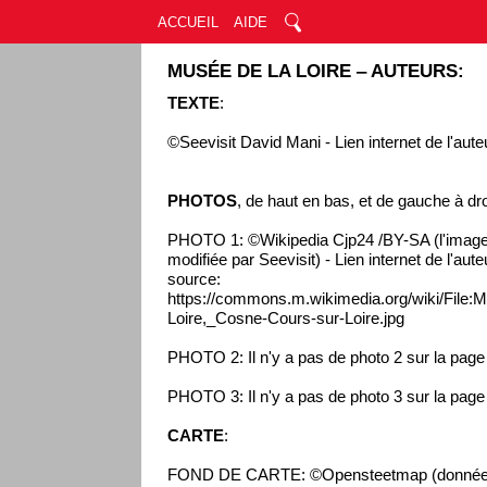
ACCUEIL
AIDE
MUSÉE DE LA LOIRE ‒ AUTEURS:
TEXTE
:
©Seevisit David Mani - Lien internet de l'aute
PHOTOS
, de haut en bas, et de gauche à dro
PHOTO 1: ©Wikipedia Cjp24 /BY-SA (l'image
modifiée par Seevisit) - Lien internet de l'aut
source:
https://commons.m.wikimedia.org/wiki/Fil
Loire,_Cosne-Cours-sur-Loire.jpg
PHOTO 2: Il n'y a pas de photo 2 sur la pag
PHOTO 3: Il n'y a pas de photo 3 sur la pag
CARTE
:
FOND DE CARTE: ©Opensteetmap (données 