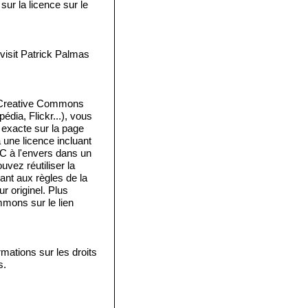
ur la licence sur le
isit Patrick Palmas
e Creative Commons
édia, Flickr...), vous
e exacte sur la page
a une licence incluant
 C à l'envers dans un
vez réutiliser la
ant aux règles de la
 originel. Plus
mmons sur le lien
mations sur les droits
s.