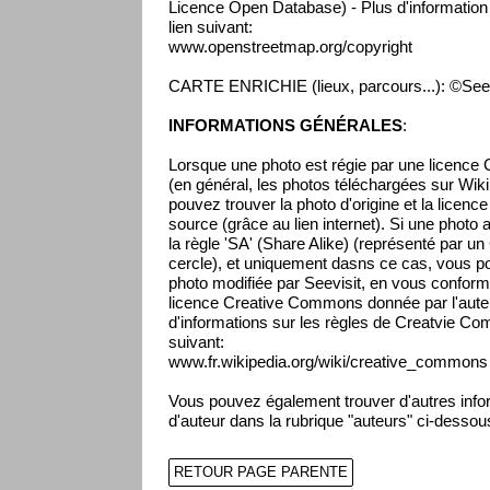
Licence Open Database) - Plus d'information s
lien suivant:
www.openstreetmap.org/copyright
CARTE ENRICHIE (lieux, parcours...): ©Seev
INFORMATIONS GÉNÉRALES
:
Lorsque une photo est régie par une licenc
(en général, les photos téléchargées sur Wikip
pouvez trouver la photo d'origine et la licenc
source (grâce au lien internet). Si une photo 
la règle 'SA' (Share Alike) (représenté par un
cercle), et uniquement dasns ce cas, vous pou
photo modifiée par Seevisit, en vous conform
licence Creative Commons donnée par l'auteur
d'informations sur les règles de Creatvie Co
suivant:
www.fr.wikipedia.org/wiki/creative_commons
Vous pouvez également trouver d'autres infor
d'auteur dans la rubrique "auteurs" ci-dessou
RETOUR PAGE PARENTE