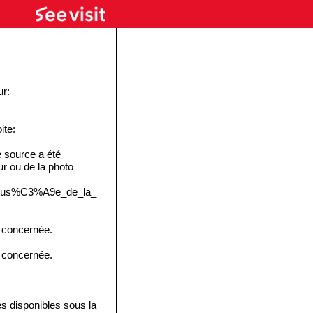
ur:
ite:
 source a été
eur ou de la photo
e:Mus%C3%A9e_de_la_
e concernée.
e concernée.
disponibles sous la