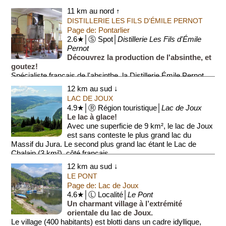
11 km au nord ↑
DISTILLERIE LES FILS D'ÉMILE PERNOT
Page de: Pontarlier
2.6★│Ⓢ Spot│
Distillerie Les Fils d'Émile
Pernot
Découvrez la production de l'absinthe, et
goutez!
Spécialiste français de l'absinthe, la Distillerie Émile Pernot
vous accueille dans un cadre unique et vous propose de vous
12 km au sud ↓
imprégner du terroir du...
LAC DE JOUX
4.9★│Ⓡ Région touristique│
Lac de Joux
Le lac à glace!
Avec une superficie de 9 km², le lac de Joux
est sans conteste le plus grand lac du
Massif du Jura. Le second plus grand lac étant le Lac de
Chalain (3 km²), côté français.
12 km au sud ↓
C...
LE PONT
Page de: Lac de Joux
4.6★│Ⓛ Localité│
Le Pont
Un charmant village à l’extrémité
orientale du lac de Joux.
Le village (400 habitants) est blotti dans un cadre idyllique,