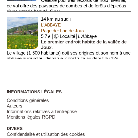
Célèbre pour ses records de froid hivernal,
ce val offre des paysages de combes et de forêts d'épicéas
d'une grande beauté. On y ...
14 km au sud ↓
L'ABBAYE
Page de: Lac de Joux
5.7★│Ⓛ Localité│
L'Abbaye
Le premier endroit habité de la vallée de
Joux.
Le village (1·500 habitants) doit ses origines et son nom à une
abbaye aujourd'hui disparue, construite au début du 12e
siècle et qui resta en activ...
INFORMATIONS LÉGALES
Conditions générales
Auteurs
Informations relatives à l'entreprise
Mentions légales RGPD
DIVERS
Confidentialité et utilisation des cookies