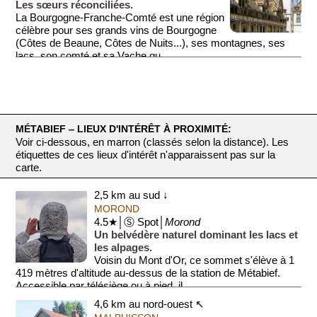
Les sœurs réconciliées.
La Bourgogne-Franche-Comté est une région
célèbre pour ses grands vins de Bourgogne
(Côtes de Beaune, Côtes de Nuits...), ses montagnes, ses
lacs, son comté et sa Vache qu...
MÉTABIEF ‒ LIEUX D'INTÉRÊT À PROXIMITÉ:
Voir ci-dessous, en marron (classés selon la distance). Les
étiquettes de ces lieux d'intérêt n'apparaissent pas sur la
carte.
2,5 km au sud ↓
MOROND
4.5★│Ⓢ Spot│
Morond
Un belvédère naturel dominant les lacs et
les alpages.
Voisin du Mont d'Or, ce sommet s'élève à 1
419 mètres d'altitude au-dessus de la station de Métabief.
Accessible par télésiège ou à pied, il ...
4,6 km au nord-ouest ↖