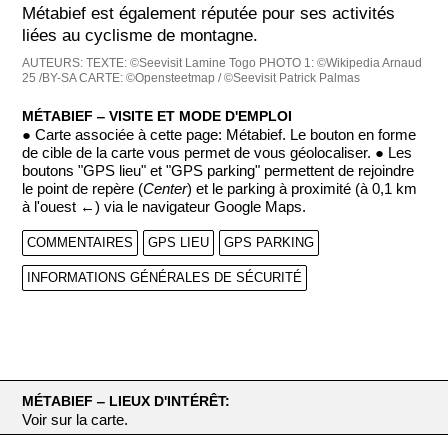
Métabief est également réputée pour ses activités
liées au cyclisme de montagne.
AUTEURS:
TEXTE: ©Seevisit Lamine Togo
PHOTO 1: ©Wikipedia Arnaud
25 /BY-SA
CARTE: ©Opensteetmap / ©Seevisit Patrick Palmas
MÉTABIEF ‒ VISITE ET MODE D'EMPLOI
● Carte associée à cette page: Métabief. Le bouton en forme
de cible de la carte vous permet de vous géolocaliser. ● Les
boutons "GPS lieu" et "GPS parking" permettent de rejoindre
le point de repère (
Center
) et le parking à proximité (à 0,1 km
à l'ouest ←) via le navigateur Google Maps.
COMMENTAIRES
GPS LIEU
GPS PARKING
INFORMATIONS GÉNÉRALES DE SÉCURITÉ
MÉTABIEF ‒ LIEUX D'INTÉRÊT:
Voir sur la carte.