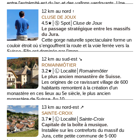
entre l'extrémité est du lac et des vallons verdoyants. Une
agréable p...
12 km au nord ↑
CLUSE DE JOUX
4.5★│Ⓢ Spot│
Cluse de Joux
Le passage stratégique entre les massifs
du Jura.
Cette gorge naturelle spectaculaire forme un
couloir étroit où s'engouffrent la route et la voie ferrée vers la
Suisse. Elle est dominée par l'impo...
12 km au sud-est ↘
ROMAINMÔTIER
3.2★│Ⓛ Localité│
Romainmôtier
Le plus ancien monastère de Suisse.
Les origines de ce ravissant village de 600
habitants remontent à la création d'un
monastère en ces lieux au 5e siècle, le plus ancien
monastère de Suisse. Au 10...
13 km au nord-est ↗
SAINTE-CROIX
3.7★│Ⓛ Localité│
Sainte-Croix
Capitale de la boîte à musique.
Installée sur les contreforts du massif du
Jura, cette petite commune de 5·000