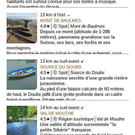
habitants est surtout connue pour ses boîtes à musique.
Avant l'invention du disque, ...
13 km à l'est →
MONT DE BAULMES
4.8★│Ⓢ Spot│
Mont de Baulmes
Depuis ce mont (altitude de 1·286
mètres), panorama grandiose sur la
Suisse, ses lacs, ses forêts et ses
montagnes.
Pour rejoindre le parking (situé à côté d'une auberge), vous
emprunterez une ro...
13 km au sud-ouest ↙
SOURCE DU DOUBS
4.5★│Ⓢ Spot│
Source du Doubs
La naissance secrète d'une grande rivière
jurassienne.
Au pied d'une falaise calcaire de 60 mètres
de haut, le Doubs jaillit d'une grotte profonde dans un cadre
boisé magnifique. Située près du vi...
14 km au sud-ouest ↙
VAL DE MOUTHE
4.5★│Ⓡ Région touristique│
Val de Mouthe
Une vallée d'altitude surnommée ''la
petite Sibérie'' française.