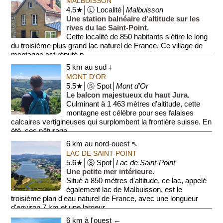
MALBUISSON
4.5★│Ⓛ Localité│
Malbuisson
Une station balnéaire d'altitude sur les
rives du lac Saint-Point.
Cette localité de 850 habitants s'étire le long
du troisième plus grand lac naturel de France. Ce village de
montagne est réputé p...
5 km au sud ↓
MONT D'OR
5.5★│Ⓢ Spot│
Mont d'Or
Le balcon majestueux du haut Jura.
Culminant à 1 463 mètres d'altitude, cette
montagne est célèbre pour ses falaises
calcaires vertigineuses qui surplombent la frontière suisse. En
été, ses pâturage...
6 km au nord-ouest ↖
LAC DE SAINT-POINT
5.6★│Ⓢ Spot│
Lac de Saint-Point
Une petite mer intérieure.
Situé à 850 mètres d'altitude, ce lac, appelé
également lac de Malbuisson, est le
troisième plan d'eau naturel de France, avec une longueur
d'environ 7 km et une largeur ...
6 km à l'ouest ←