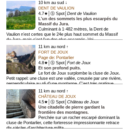
10 km au sud ↓
DENT DE VAULION
4.7★│Ⓢ Spot│
Dent de Vaulion
L'un des sommets les plus escarpés du
Massif du Jura.
Culminant à 1·482 mètres, la Dent de
Vaulion n'est certes que le 24e plus haut sommet du Massif
du Jura, mais c'est l'un des plus escarpés. Voi...
11 km au nord ↑
FORT DE JOUX
Page de: Pontarlier
4.8★│Ⓢ Spot│
Fort de Joux
Et son profond puits.
Le fort de Joux surplombe la cluse de Joux.
Petit rappel: une cluse est une vallée, creusée par une rivière,
perpendiculaire au pli d'une montagne. C'est très pratique
pour tra...
11 km au nord ↑
CHÂTEAU DE JOUX
4.5★│Ⓢ Spot│
Château de Joux
Une citadelle de pierre gardant la
frontière des montagnes.
Perchée sur un rocher escarpé dominant la
cluse de Pontarlier, cette forteresse impressionnante retrace
dix siècles d'architecture milita...