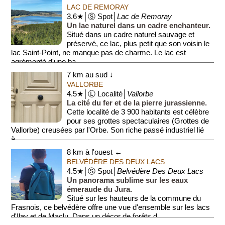
LAC DE REMORAY
3.6★│Ⓢ Spot│
Lac de Remoray
Un lac naturel dans un cadre enchanteur.
Situé dans un cadre naturel sauvage et
préservé, ce lac, plus petit que son voisin le
lac Saint-Point, ne manque pas de charme. Le lac est
agrémenté d'une ba...
7 km au sud ↓
VALLORBE
4.5★│Ⓛ Localité│
Vallorbe
La cité du fer et de la pierre jurassienne.
Cette localité de 3 900 habitants est célèbre
pour ses grottes spectaculaires (Grottes de
Vallorbe) creusées par l'Orbe. Son riche passé industriel lié
à...
8 km à l'ouest ←
BELVÉDÈRE DES DEUX LACS
4.5★│Ⓢ Spot│
Belvédère Des Deux Lacs
Un panorama sublime sur les eaux
émeraude du Jura.
Situé sur les hauteurs de la commune du
Frasnois, ce belvédère offre une vue d'ensemble sur les lacs
d'Ilay et de Maclu. Dans un décor de forêts d...