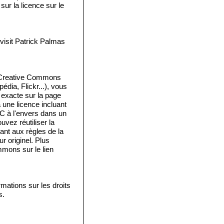
ur la licence sur le
isit Patrick Palmas
e Creative Commons
édia, Flickr...), vous
e exacte sur la page
a une licence incluant
 C à l'envers dans un
vez réutiliser la
ant aux règles de la
 originel. Plus
mmons sur le lien
mations sur les droits
s.