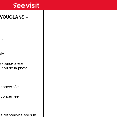
 VOUGLANS ‒
ur:
ite:
 source a été
eur ou de la photo
e concernée.
e concernée.
disponibles sous la