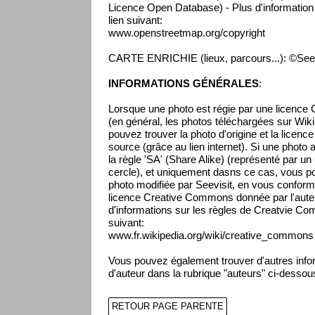
Licence Open Database) - Plus d'information s
lien suivant:
www.openstreetmap.org/copyright
CARTE ENRICHIE (lieux, parcours...): ©Seev
INFORMATIONS GÉNÉRALES
:
Lorsque une photo est régie par une licenc
(en général, les photos téléchargées sur Wikip
pouvez trouver la photo d'origine et la licenc
source (grâce au lien internet). Si une photo 
la règle 'SA' (Share Alike) (représenté par un
cercle), et uniquement dasns ce cas, vous pou
photo modifiée par Seevisit, en vous conform
licence Creative Commons donnée par l'auteur
d'informations sur les règles de Creatvie Co
suivant:
www.fr.wikipedia.org/wiki/creative_commons
Vous pouvez également trouver d'autres infor
d'auteur dans la rubrique "auteurs" ci-dessou
RETOUR PAGE PARENTE