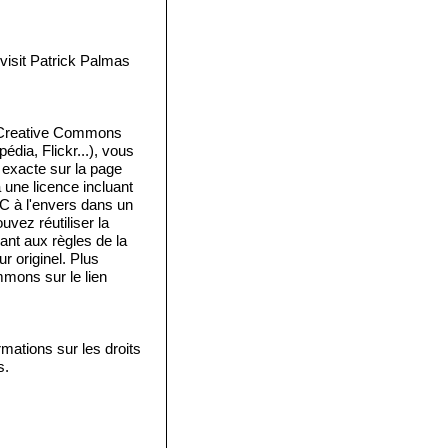
isit Patrick Palmas
e Creative Commons
édia, Flickr...), vous
e exacte sur la page
a une licence incluant
 C à l'envers dans un
vez réutiliser la
ant aux règles de la
 originel. Plus
mmons sur le lien
mations sur les droits
s.