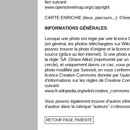
lien suivant:
www.openstreetmap.org/copyright
CARTE ENRICHIE (lieux, parcours...): ©Seev
INFORMATIONS GÉNÉRALES
:
Lorsque une photo est régie par une licenc
(en général, les photos téléchargées sur Wikip
pouvez trouver la photo d'origine et la licenc
source (grâce au lien internet). Si une photo 
la règle 'SA' (Share Alike) (représenté par un
cercle), et uniquement dasns ce cas, vous pou
photo modifiée par Seevisit, en vous conform
licence Creative Commons donnée par l'auteur
d'informations sur les règles de Creatvie Co
suivant:
www.fr.wikipedia.org/wiki/creative_commons
Vous pouvez également trouver d'autres infor
d'auteur dans la rubrique "auteurs" ci-dessou
RETOUR PAGE PARENTE