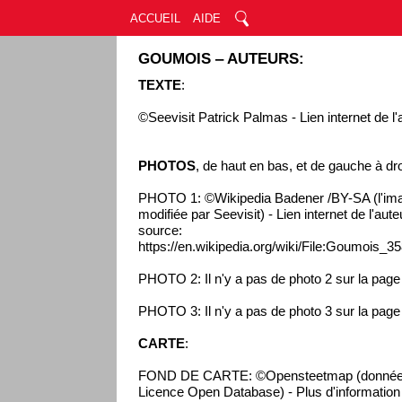
ACCUEIL
AIDE
GOUMOIS ‒ AUTEURS:
TEXTE
:
©Seevisit Patrick Palmas - Lien internet de l'
PHOTOS
, de haut en bas, et de gauche à dro
PHOTO 1: ©Wikipedia Badener /BY-SA (l'ima
modifiée par Seevisit) - Lien internet de l'aut
source:
https://en.wikipedia.org/wiki/File:Goumois_35
PHOTO 2: Il n'y a pas de photo 2 sur la pag
PHOTO 3: Il n'y a pas de photo 3 sur la pag
CARTE
:
FOND DE CARTE: ©Opensteetmap (données 
Licence Open Database) - Plus d'information s