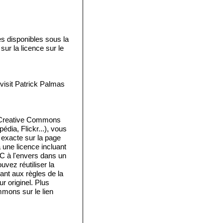
disponibles sous la
ur la licence sur le
isit Patrick Palmas
e Creative Commons
édia, Flickr...), vous
e exacte sur la page
a une licence incluant
 C à l'envers dans un
vez réutiliser la
ant aux règles de la
 originel. Plus
mmons sur le lien