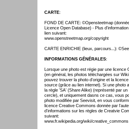
CARTE
:
FOND DE CARTE: ©Opensteetmap (données 
Licence Open Database) - Plus d'information s
lien suivant:
www.openstreetmap.org/copyright
CARTE ENRICHIE (lieux, parcours...): ©Seev
INFORMATIONS GÉNÉRALES
:
Lorsque une photo est régie par une licenc
(en général, les photos téléchargées sur Wikip
pouvez trouver la photo d'origine et la licenc
source (grâce au lien internet). Si une photo 
la règle 'SA' (Share Alike) (représenté par un
cercle), et uniquement dasns ce cas, vous pou
photo modifiée par Seevisit, en vous conform
licence Creative Commons donnée par l'auteur
d'informations sur les règles de Creatvie Co
suivant:
www.fr.wikipedia.org/wiki/creative_commons