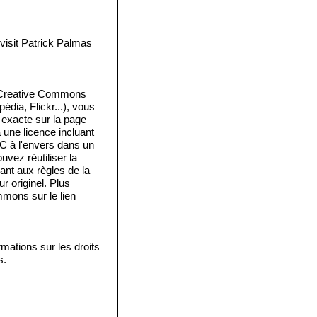
isit Patrick Palmas
e Creative Commons
édia, Flickr...), vous
e exacte sur la page
a une licence incluant
 C à l'envers dans un
vez réutiliser la
ant aux règles de la
 originel. Plus
mmons sur le lien
mations sur les droits
s.