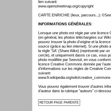
lien suivant:
www.openstreetmap.org/copyright
CARTE ENRICHIE (lieux, parcours...): ©Seev
INFORMATIONS GÉNÉRALES
:
Lorsque une photo est régie par une licenc
(en général, les photos téléchargées sur Wikip
pouvez trouver la photo d'origine et la licenc
source (grâce au lien internet). Si une photo 
la règle 'SA' (Share Alike) (représenté par un
cercle), et uniquement dasns ce cas, vous pou
photo modifiée par Seevisit, en vous conform
licence Creative Commons donnée par l'auteur
d'informations sur les règles de Creatvie Co
suivant:
www.fr.wikipedia.org/wiki/creative_commons
Vous pouvez également trouver d'autres infor
d'auteur dans la rubrique "auteurs" ci-dessou
RETOUR PAGE PARENTE