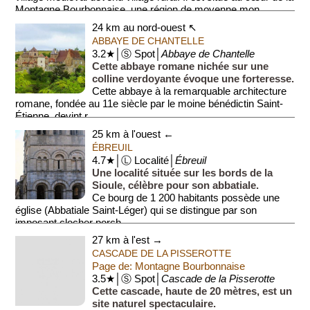
Montagne Bourbonnaise, une région de moyenne mon...
24 km au nord-ouest ↖
ABBAYE DE CHANTELLE
3.2★│Ⓢ Spot│
Abbaye de Chantelle
Cette abbaye romane nichée sur une
colline verdoyante évoque une forteresse.
Cette abbaye à la remarquable architecture
romane, fondée au 11e siècle par le moine bénédictin Saint-
Étienne, devint r...
25 km à l'ouest ←
ÉBREUIL
4.7★│Ⓛ Localité│
Ébreuil
Une localité située sur les bords de la
Sioule, célèbre pour son abbatiale.
Ce bourg de 1 200 habitants possède une
église (Abbatiale Saint-Léger) qui se distingue par son
imposant clocher porch...
27 km à l'est →
CASCADE DE LA PISSEROTTE
Page de: Montagne Bourbonnaise
3.5★│Ⓢ Spot│
Cascade de la Pisserotte
Cette cascade, haute de 20 mètres, est un
site naturel spectaculaire.