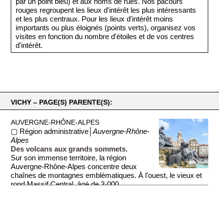
par un point bleu) et aux noms de rues. Nos pacours
rouges regroupent les lieux d'intérêt les plus intéressants
et les plus centraux. Pour les lieux d'intérêt moins
importants ou plus éloignés (points verts), organisez vos
visites en fonction du nombre d'étoiles et de vos centres
d'intérêt.
VICHY ‒ PAGE(S) PARENTE(S):
AUVERGNE-RHÔNE-ALPES
▢ Région administrative│
Auvergne-Rhône-
Alpes
Des volcans aux grands sommets.
Sur son immense territoire, la région
Auvergne-Rhône-Alpes concentre deux
chaînes de montagnes emblématiques. À l'ouest, le vieux et
rond Massif Central, âgé de 3·000...