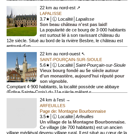
palais (Château de Montgilbert) du 13e siècle situé sur une
crête. Le...
22 km au nord-est ↗
LAPALISSE
3.7★│Ⓛ Localité│
Lapalisse
Son beau château n'est pas laid!
La popularité de ce bourg de 3·000 habitants
est surtout lié à son ravissant château du
12e siècle. Situé au bord de la rivière Besbre, le château est
entouré d'un ...
22 km au nord-ouest ↖
SAINT-POURÇAIN-SUR-SIOULE
5.6★│Ⓛ Localité│
Saint-Pourçain-sur-Sioule
Vieux bourg fondé au 5e siècle autour
d'un monastère, aujourd'hui réputé pour
son vignoble.
Comptant 4·900 habitants, la localité possède une abbaye
(Église Sainte-Croix) du 11e siècle mêlant s...
24 km à l'est →
ARFEUILLES
Page de: Montagne Bourbonnaise
3.5★│Ⓛ Localité│
Arfeuilles
Un village de la Montagne Bourbonnaise.
Ce village (de 700 habitants) est un ancien
village médiéval devenu village rural. Il est situé au cœur de la