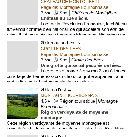
CHÂTEAU DE MONTGILBERT
Page de: Montagne Bourbonnaise
3.5★│Ⓢ Spot│
Château de Montgilbert
Château du 13e siècle.
Lors de la Révolution Française, le château
fut vendu comme bien national, ce qui accéléra son état de
ruine. Il fut toutefois inscrit comme Monument Historique en
1930, et ...
20 km au sud-est ↘
GROTTE DES FÉES
Page de: Montagne Bourbonnaise
3.5★│Ⓢ Spot│
Grotte des Fées
Une grotte qui serait peuplée de fées...
La grotte se trouve à environ 2 km à l'ouest
du village de Ferrières-sur-Sichon. La grotte appartient à un
particulier mais il est possible de la visiter e...
20 km à l'est →
MONTAGNE BOURBONNAISE
4.5★│Ⓡ Région touristique│
Montagne
Bourbonnaise
Région verdoyante de moyenne
montagne.
Cette région verdoyante de moyenne montagne est
constituée de deux petits massifs parallèles (Les Bois Noirs
et Les Monts de la Madeleine). La région culmine ...
20 km à l'est →