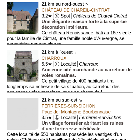
joli panorama sur la région (Montagne Bourbo...
21 km au nord-ouest ↖
CHÂTEAU DE CHAREIL-CINTRAT
3.2★│Ⓢ Spot│
Château de Chareil-Cintrat
Une élégante maison forte à la superbe
décoration intérieure.
Ce château Renaissance, bâti au 16e siècle
pour la famille de Cintrat, une famille noble d'Auvergne, se
caractérise par son plan re...
21 km à l'ouest ←
CHARROUX
5.5★│Ⓛ Localité│
Charroux
Ancienne cité marchande au carrefour de
voies romaines.
Ce petit village de 400 habitants tira
longtemps sa richesse de sa situation, au carrefour des
anciennes voies romaines, et de sa charte de f...
21 km au sud-est ↘
FERRIÈRES-SUR-SICHON
Page de: Montagne Bourbonnaise
3.5★│Ⓛ Localité│
Ferrières-sur-Sichon
Un village forestier abritant les ruines
d'une forteresse médiévale.
Cette localité de 550 habitants possède les vestiges d'un