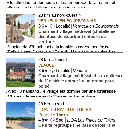
Elle attire les randonneurs et les amoureux de la nature, et
offre un cadre idyllique pour un pique-nique.
28 km au nord-ouest ↖
VERNEUIL-EN-BOURBONNAIS
3.6★│Ⓛ Localité│
Verneuil-en-Bourbonnais
Charmant village médiéval (châtellenie
des ducs de Bourbon) entouré de
verdure.
Peuplée de 230 habitants, la localité possède une église
(Église Notre-Dame-sur-l'Eau) du 11e siècle avec des fres...
28 km à l'ouest ←
VEAUCE
3.6★│Ⓛ Localité│
Veauce
Charmant village médiéval et son château
du 11e siècle entouré d'un grand parc
boisé.
Avec 40 habitants, le village est dominé par une forteresse
(Château de Veauce) du 11e siècle. Le centre a...
29 km au sud ↓
ILOA LES RIVES DE THIERS
Page de: Thiers
4.8★│Ⓢ Spot│
ILOA Les Rives de Thiers
Ce site regroupe une base de loisirs et