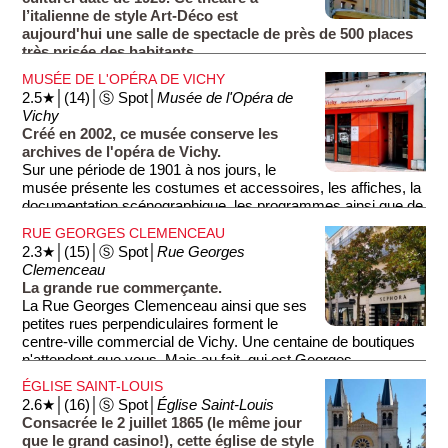
l’italienne de style Art-Déco est
aujourd'hui une salle de spectacle de près de 500 places
très prisée des habitants.
MUSÉE DE L'OPÉRA DE VICHY
2.5★│(14)│Ⓢ Spot│
Musée de l'Opéra de
Vichy
Créé en 2002, ce musée conserve les
archives de l'opéra de Vichy.
Sur une période de 1901 à nos jours, le
musée présente les costumes et accessoires, les affiches, la
documentation scénographique, les programmes ainsi que de
nombreuses photographies. Un diaporama permet aussi de
RUE GEORGES CLEMENCEAU
découvrir les ors et décors de la salle d'opéra, mais la
2.3★│(15)│Ⓢ Spot│
Rue Georges
meilleure façon de les voir est bien entendu d'aller à l'opéra
Clemenceau
pour y voir une pièce. Une vingtaine de spectacles sont
La grande rue commerçante.
proposés par saison.
La Rue Georges Clemenceau ainsi que ses
petites rues perpendiculaires forment le
centre-ville commercial de Vichy. Une centaine de boutiques
n'attendent que vous. Mais au fait, qui est Georges
Clemenceau? Réponse dessous.
ÉGLISE SAINT-LOUIS
2.6★│(16)│Ⓢ Spot│
Église Saint-Louis
Consacrée le 2 juillet 1865 (le même jour
que le grand casino!), cette église de style