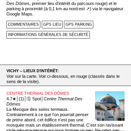
Des Dômes
, premier lieu d'intérêt du parcours rouge) et le
parking à proximité (à 0,1 km au nord-est ↗) via le navigateur
Google Maps.
COMMENTAIRES
GPS LIEU
GPS PARKING
INFORMATIONS GÉNÉRALES DE SÉCURITÉ
VICHY ‒ LIEUX D'INTÉRÊT:
Voir sur la carte. Voir ci-dessous, en rouge (classés dans le
sens de la visite).
CENTRE THERMAL DES DÔMES
4.7★│(1)│Ⓢ Spot│
Centre Thermal Des
Dômes
La Mecque des soins termaux.
Contrairement à ce que l'on pourrait penser
de prime abord, cet édifice n'est pas une
mosquée mais un établissement thermal. C'est son ravissant
style néo-mauresque qui nous trompe un peu. Ne ratez pas