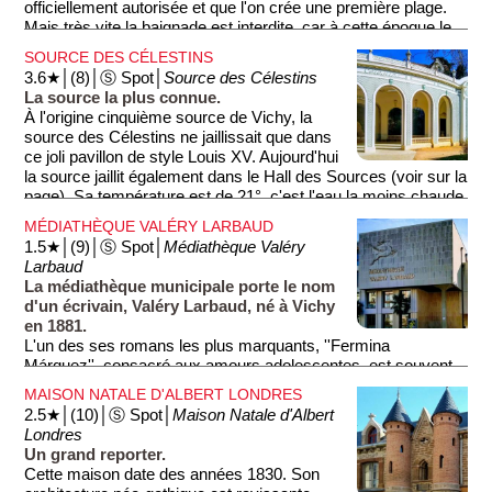
officiellement autorisée et que l'on crée une première plage.
Mais très vite la baignade est interdite, car à cette époque le
cours d'eau est pollué. Il faut attendre les années 2000 pour
SOURCE DES CÉLESTINS
qu'une nouvelle plage soit aménagée (600 m² de sable fin) et
3.6★│(8)│Ⓢ Spot│
Source des Célestins
que la baignade soit autorisée. Attention toutefois, la plage
La source la plus connue.
n'est ouverte qu'en juillet et en août. La baignade est
À l'origine cinquième source de Vichy, la
surveillée ce qui en fait un lieu très apprécié des familles. Sur
source des Célestins ne jaillissait que dans
place, on trouve des jeux pour les enfants, des terrains de
ce joli pavillon de style Louis XV. Aujourd'hui
sport, des cabines, des douches, des tables de pique-nique et
la source jaillit également dans le Hall des Sources (voir sur la
une petite buvette.
page). Sa température est de 21°, c'est l'eau la moins chaude
des cinq sources de Vichy, mais c'est la plus connue. Elle
MÉDIATHÈQUE VALÉRY LARBAUD
doit son nom au Couvent des Célestins qui se trouvait ici
1.5★│(9)│Ⓢ Spot│
Médiathèque Valéry
autrefois. Du couvent, il ne reste qu'un mur que vous pouvez
Larbaud
apercevoir derrière le pavillon.
La médiathèque municipale porte le nom
d'un écrivain, Valéry Larbaud, né à Vichy
en 1881.
L'un des ses romans les plus marquants, ''Fermina
Márquez'', consacré aux amours adolescentes, est souvent
comparé au ''Grand Meaulnes'' d'Alain-Fournier. La
MAISON NATALE D'ALBERT LONDRES
médiathèque dispose de près de 14·000 livres, 180
2.5★│(10)│Ⓢ Spot│
Maison Natale d'Albert
manuscrits, 8·800 lettres ainsi que de nombreux documents.
Londres
L'immeuble est de style récent, mais le mobilier est d'origine.
Un grand reporter.
La médiathèque propose également des expositions, des
Cette maison date des années 1830. Son
spectacles, des ateliers-découverte...