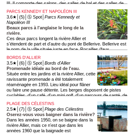
III. Il comporte des salons, des salles de bal et des salles de
spectacles. C'est le seul opéra de France avec une
PARCS KENNEDY ET NAPOLÉON III
décoration Art Nouveau (voir la section ci-dessous ''Art
3.6★│(5)│Ⓢ Spot│
Parcs Kennedy et
Nouveau et art Déco''). En juillet 1940, alors que la France a
Napoléon III
perdu la guerre contre l'Allemagne et que le gouvernement
Beaux parcs à l'anglaise le long de la
s'installe à Vichy, c'est dans la salle de l'opéra que le
rivière.
Président Pétain reçoit les pleins pouvoirs des députés, sauf
Ces deux parcs longent la rivière Allier et
de 80 d'entre eux qui s'y opposent. C'est en 1995 que le
s'étendent de part et d'autre du pont de Bellerive. Bellerive est
casino est transformé en palais des congrès.
le nom de la ville située juste en face. Rocailles (faux
rochers), pièces d'eau, essences variées et exotiques
BORDS D'ALLIER
composent un cadre des plus romantiques.
3.5★│(6)│Ⓢ Spot│
Bords d'Allier
Promenade idéale au bord de l'eau.
Située entre les jardins et la rivière Allier, cette
ravissante promenade a été totalement
réaménagée en 1993. Lieu idéal pour flâner
ou faire une pause détente. Les berges disposent de pistes
cyclables, d'un café, d'un mini golf, d'un parcours de santé, de
terrains de sports et même d'une plage plus au sud (voir sur
PLAGE DES CÉLESTINS
la page ''Divonne'').
2.5★│(7)│Ⓢ Spot│
Plage des Célestins
Oserez-vous vous baigner dans la rivière?
Dans les années 1950, on se baigne dans la
rivière Allier, mais ce n'est que dans les
années 1960 que la baignade est