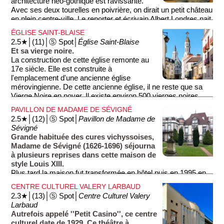
architecture néo-gothique est ravissante.
Avec ses deux tourelles en poivrière, on dirait un petit château
en plein centre-ville. Le reporter et écrivain Albert Londres nait
dans cette maison en 1884. Il est considéré comme le père
ÉGLISE SAINT-BLAISE
du grand reportage, et un prix portant son nom est remis
2.5★│(11)│Ⓢ Spot│
Église Saint-Blaise
chaque année comme grande distinction du journalisme
Et sa vierge noire.
francophone.
La construction de cette église remonte au
17e siècle. Elle est construite à
l'emplacement d'une ancienne église
mérovingienne. De cette ancienne église, il ne reste que sa
Vierge Noire en noyer. Il existe environ 500 vierges noires
dans le monde, mais on ne connait pas bien l'origine de leur
PAVILLON DE MADAME DE SÉVIGNÉ
couleur. Il semblerait qu'à l'origine la vierge n'est pas noire.
2.5★│(12)│Ⓢ Spot│
Pavillon de Madame de
C'est la peinture rose du visage et des mains qui s'oxyderait
Sévigné
avec le temps, transformant la vierge en vierge noire. La
Grande habituée des cures vichyssoises,
vierge noire de Vichy est vénérée et promenée en procession
Madame de Sévigné (1626-1696) séjourna
sur le parvis du Grand Casino tous les 15 août.
à plusieurs reprises dans cette maison de
style Louis XIII.
Plus tard la maison fut transformée en hôtel puis en 1995 en
résidence privée. Madame de Sévigné est connue pour ses
CENTRE CULTUREL VALERY LARBAUD
1·120 lettres qu'elle envoya pendant trente ans à sa fille et à
2.3★│(13)│Ⓢ Spot│
Centre Culturel Valery
ses amis. Grâce à ces lettres, on connait beaucoup de détails
Larbaud
de la vie et des intrigues de cette époque.
Autrefois appelé ''Petit Casino'', ce centre
culturel date de 1929. Ce théâtre à