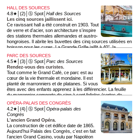
(au sud) le hall avec son élégant dôme et la peinture ''Le Bain
HALL DES SOURCES
et La Source''. Pour atteindre le hall, vous empruntez peut-
4.8★│(2)│Ⓢ Spot│
Hall des Sources
être une galerie marchande très datée années 1980.
Les cinq sources jaillissent ici.
Ce ravissant hall a été construit en 1903. Tout
de verre et d'acier, son architecture s'inspire
des stations thermales allemandes et austro-
hongroises. Il abrite les buvettes des cinq sources utilisées en
boisson pour les cures. La Grande Grille jaillit à 40°, la
Chomel à 41°, l'Hôpital à 33°, le Parc à 24° et la Célestin à
PARC DES SOURCES
seulement 21°. L'eau de Vichy Célestin est mondialement
4.5★│(3)│Ⓢ Spot│
Parc des Sources
connue. C'est l'une des eaux les plus fortement minéralisée
Rendez-vous des curistes.
au monde. On dit qu'elle diminue l'acidité de l'organisme,
Tout comme le Grand Café, ce parc est au
qu'elle facilite la digestion, qu'elle hydrate et qu'elle fait un teint
cœur de la vie thermale et mondaine. Il est
ravissant. Profitez-en donc pour en boire car ici elle est
planté de marronniers et de platanes. Si vous
gratuite! Il vous en coûtera seulement 25 centimes pour
êtes avec des enfants apprenez à les différencier. La feuille
acheter un gobelet en plastique, ou si vous êtes prévoyant (ou
du marronnier comporte de cinq à sept folioles (sortes de
un peu pingre) apportez une bouteille vide pour la remplir! Le
feuilles allongées) tandis que la feuille du platane fait un tout,
hall se prolonge de chaque côté du parc avec deux
OPÉRA-PALAIS DES CONGRÈS
elle ressemble à une feuille d'érable. Ne ratez pas le kiosque
ravissantes galeries couvertes permettant de rejoindre le
4.2★│(4)│Ⓢ Spot│
Opéra-palais des
à musique de style Art Nouveau.
palais des congrès en étant abrité de la pluie ou du soleil.
Congrès
L'ancien Grand Opéra.
La construction de cet édifice date de 1865.
Aujourd'hui Palais des Congrès, c'est en fait
l'ancien Grand Casino, voulu par Napoléon