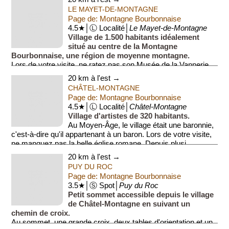
LE MAYET-DE-MONTAGNE
Page de: Montagne Bourbonnaise
4.5★│Ⓛ Localité│
Le Mayet-de-Montagne
Village de 1.500 habitants idéalement
situé au centre de la Montagne
Bourbonnaise, une région de moyenne montagne.
Lors de votre visite, ne ratez pas son Musée de la Vannerie,
un musée présentant...
20 km à l'est →
CHÂTEL-MONTAGNE
Page de: Montagne Bourbonnaise
4.5★│Ⓛ Localité│
Châtel-Montagne
Village d'artistes de 320 habitants.
Au Moyen-Âge, le village était une baronnie,
c'est-à-dire qu'il appartenant à un baron. Lors de votre visite,
ne manquez pas la belle église romane. Depuis plusi...
20 km à l'est →
PUY DU ROC
Page de: Montagne Bourbonnaise
3.5★│Ⓢ Spot│
Puy du Roc
Petit sommet accessible depuis le village
de Châtel-Montagne en suivant un
chemin de croix.
Au sommet, une grande croix, deux tables d'orientation et un