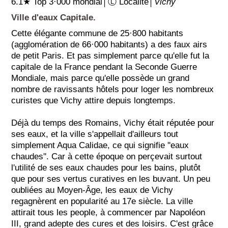
6.1★ Top 3·000 mondial│Ⓛ Localité│
Vichy
Ville d'eaux Capitale.
Cette élégante commune de 25·800 habitants
(agglomération de 66·000 habitants) a des faux airs
de petit Paris. Et pas simplement parce qu'elle fut la
capitale de la France pendant la Seconde Guerre
Mondiale, mais parce qu'elle possède un grand
nombre de ravissants hôtels pour loger les nombreux
curistes que Vichy attire depuis longtemps.
Déjà du temps des Romains, Vichy était réputée pour
ses eaux, et la ville s'appellait d'ailleurs tout
simplement Aqua Calidae, ce qui signifie ''eaux
chaudes''. Car à cette époque on perçevait surtout
l'utilité de ses eaux chaudes pour les bains, plutôt
que pour ses vertus curatives en les buvant. Un peu
oubliées au Moyen-Âge, les eaux de Vichy
regagnèrent en popularité au 17e siècle. La ville
attirait tous les people, à commencer par Napoléon
III, grand adepte des cures et des loisirs. C'est grâce