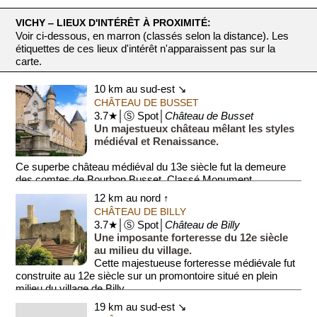
VICHY ‒ LIEUX D'INTÉRÊT À PROXIMITÉ:
Voir ci-dessous, en marron (classés selon la distance). Les
étiquettes de ces lieux d'intérêt n'apparaissent pas sur la
carte.
10 km au sud-est ↘
CHÂTEAU DE BUSSET
3.7★│Ⓢ Spot│
Château de Busset
Un majestueux château mêlant les styles
médiéval et Renaissance.
Ce superbe château médiéval du 13e siècle fut la demeure
des comtes de Bourbon Busset. Classé Monument
Historique, l'imposant...
12 km au nord ↑
CHÂTEAU DE BILLY
3.7★│Ⓢ Spot│
Château de Billy
Une imposante forteresse du 12e siècle
au milieu du village.
Cette majestueuse forteresse médiévale fut
construite au 12e siècle sur un promontoire situé en plein
milieu du village de Billy.
19 km au sud-est ↘