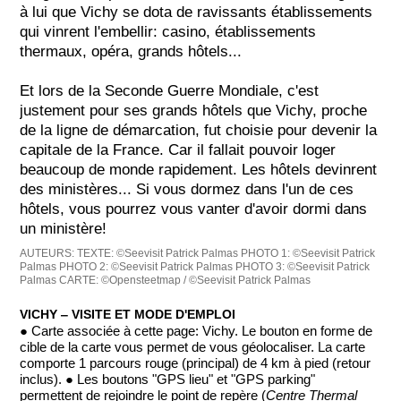
à lui que Vichy se dota de ravissants établissements
qui vinrent l'embellir: casino, établissements
thermaux, opéra, grands hôtels...
Et lors de la Seconde Guerre Mondiale, c'est
justement pour ses grands hôtels que Vichy, proche
de la ligne de démarcation, fut choisie pour devenir la
capitale de la France. Car il fallait pouvoir loger
beaucoup de monde rapidement. Les hôtels devinrent
des ministères... Si vous dormez dans l'un de ces
hôtels, vous pourrez vous vanter d'avoir dormi dans
un ministère!
AUTEURS:
TEXTE: ©Seevisit Patrick Palmas
PHOTO 1: ©Seevisit Patrick
Palmas
PHOTO 2: ©Seevisit Patrick Palmas
PHOTO 3: ©Seevisit Patrick
Palmas
CARTE: ©Opensteetmap / ©Seevisit Patrick Palmas
VICHY ‒ VISITE ET MODE D'EMPLOI
● Carte associée à cette page: Vichy. Le bouton en forme de
cible de la carte vous permet de vous géolocaliser. La carte
comporte 1 parcours rouge (principal) de 4 km à pied (retour
inclus). ● Les boutons "GPS lieu" et "GPS parking"
permettent de rejoindre le point de repère (
Centre Thermal