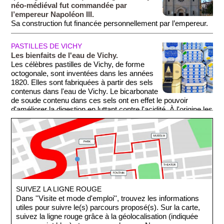
néo-médiéval fut commandée par
l’empereur Napoléon III.
Sa construction fut financée personnellement par l’empereur.
PASTILLES DE VICHY
Les bienfaits de l'eau de Vichy.
Les célèbres pastilles de Vichy, de forme
octogonale, sont inventées dans les années
1820. Elles sont fabriquées à partir des sels
contenus dans l'eau de Vichy. Le bicarbonate
de soude contenu dans ces sels ont en effet le pouvoir
d'améliorer la digestion en luttant contre l'acidité. À l'origine les
pastilles sont à la menthe, mais il existe maintenant d'autres
saveurs: citron, anis et orange. Deux fabricants se disputent
le marché. Au 11 de la Rue Clemenceau, dans sa boutique
''Côté Sucré'', la Confiserie Moinet vous propose ses
délicieuses friandises présentées dans leurs jolies boîtes.
Petit cadeau peu onéreux et utile à ramener à tous ses amis!
SUIVEZ LA LIGNE ROUGE
Dans ''Visite et mode d'emploi'', trouvez les informations
utiles pour suivre le(s) parcours proposé(s). Sur la carte,
suivez la ligne rouge grâce à la géolocalisation (indiquée