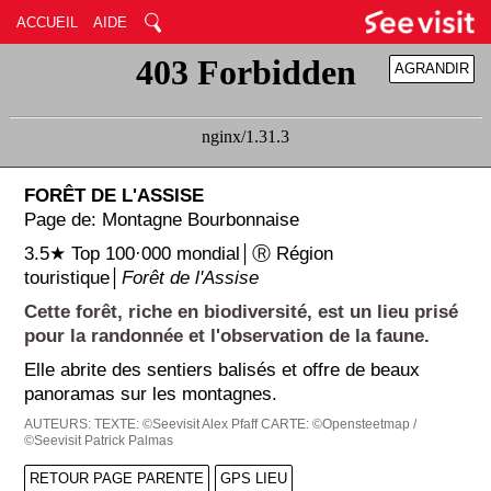
ACCUEIL
AIDE
AGRANDIR
RÉDUIRE
FORÊT DE L'ASSISE
Page de: Montagne Bourbonnaise
3.5★ Top 100·000 mondial│Ⓡ Région
touristique│
Forêt de l'Assise
Cette forêt, riche en biodiversité, est un lieu prisé
pour la randonnée et l'observation de la faune.
Elle abrite des sentiers balisés et offre de beaux
panoramas sur les montagnes.
AUTEURS:
TEXTE: ©Seevisit Alex Pfaff
CARTE: ©Opensteetmap /
©Seevisit Patrick Palmas
RETOUR PAGE PARENTE
GPS LIEU