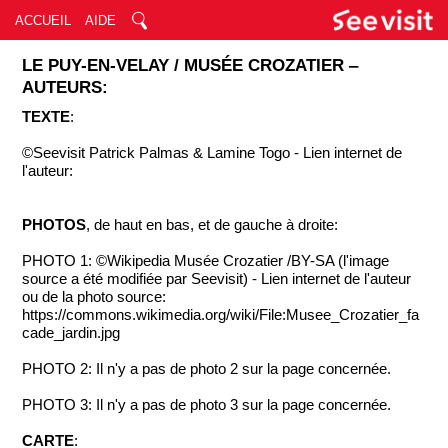
ACCUEIL
AIDE
LE PUY-EN-VELAY / MUSÉE CROZATIER ‒
AUTEURS:
TEXTE
:
©Seevisit Patrick Palmas & Lamine Togo - Lien internet de
l'auteur:
PHOTOS
, de haut en bas, et de gauche à droite:
PHOTO 1: ©Wikipedia Musée Crozatier /BY-SA (l'image
source a été modifiée par Seevisit) - Lien internet de l'auteur
ou de la photo source:
https://commons.wikimedia.org/wiki/File:Musee_Crozatier_fa
cade_jardin.jpg
PHOTO 2: Il n'y a pas de photo 2 sur la page concernée.
PHOTO 3: Il n'y a pas de photo 3 sur la page concernée.
CARTE
: