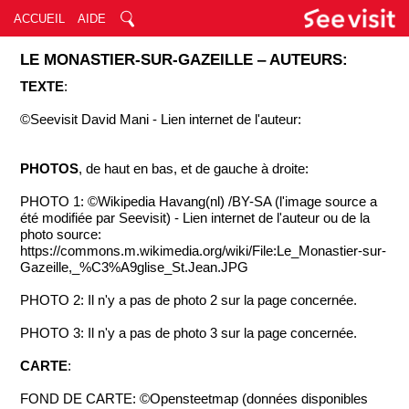
ACCUEIL
AIDE
LE MONASTIER-SUR-GAZEILLE ‒ AUTEURS:
TEXTE
:
©Seevisit David Mani - Lien internet de l'auteur:
PHOTOS
, de haut en bas, et de gauche à droite:
PHOTO 1: ©Wikipedia Havang(nl) /BY-SA (l'image source a
été modifiée par Seevisit) - Lien internet de l'auteur ou de la
photo source:
https://commons.m.wikimedia.org/wiki/File:Le_Monastier-sur-
Gazeille,_%C3%A9glise_St.Jean.JPG
PHOTO 2: Il n'y a pas de photo 2 sur la page concernée.
PHOTO 3: Il n'y a pas de photo 3 sur la page concernée.
CARTE
:
FOND DE CARTE: ©Opensteetmap (données disponibles