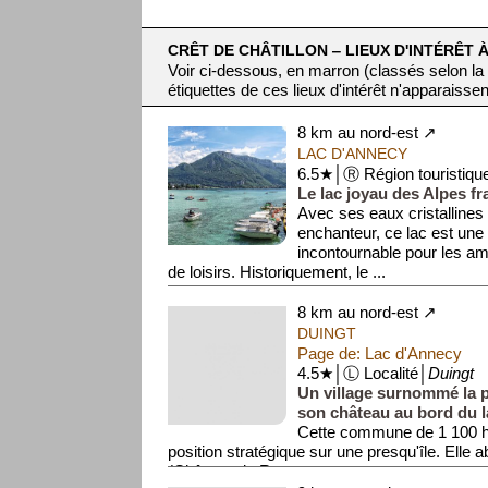
CRÊT DE CHÂTILLON ‒ LIEUX D'INTÉRÊT À
Voir ci-dessous, en marron (classés selon la
étiquettes de ces lieux d'intérêt n'apparaissen
8 km au nord-est ↗
LAC D'ANNECY
6.5★│Ⓡ Région touristiqu
Le lac joyau des Alpes fr
Avec ses eaux cristallines 
enchanteur, ce lac est une 
incontournable pour les am
de loisirs. Historiquement, le ...
8 km au nord-est ↗
DUINGT
Page de: Lac d'Annecy
4.5★│Ⓛ Localité│
Duingt
Un village surnommé la p
son château au bord du l
Cette commune de 1 100 h
position stratégique sur une presqu'île. Elle a
(Château de Rup...