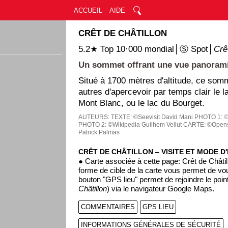
ACCUEIL
AIDE
CRÊT DE CHÂTILLON
5.2★ Top 10·000 mondial│Ⓢ Spot│
Crê
Un sommet offrant une vue panoram
Situé à 1700 mètres d'altitude, ce som
autres d'apercevoir par temps clair le l
Mont Blanc, ou le lac du Bourget.
AUTEURS:
TEXTE: ©Seevisit David Mani
PHOTO 1: ©W
PHOTO 2: ©Wikipedia Guilhem Vellut
CARTE: ©Openst
Patrick Palmas
CRÊT DE CHÂTILLON ‒ VISITE ET MODE D
● Carte associée à cette page: Crêt de Châtil
forme de cible de la carte vous permet de vou
bouton "GPS lieu" permet de rejoindre le poin
Châtillon
) via le navigateur Google Maps.
COMMENTAIRES
GPS LIEU
INFORMATIONS GÉNÉRALES DE SÉCURITÉ