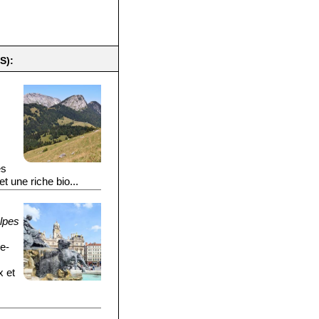
S):
.
es
t une riche bio...
lpes
ne-
x et