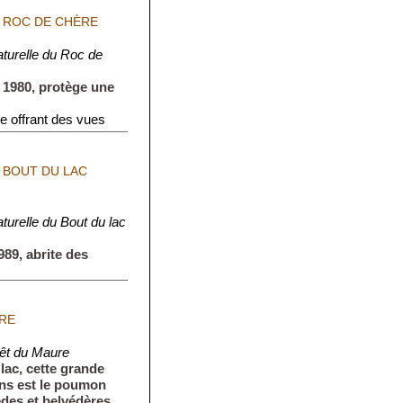
 ROC DE CHÈRE
turelle du Roc de
n 1980, protège une
e offrant des vues
ronnantes.
 BOUT DU LAC
urelle du Bout du lac
989, abrite des
arfaits pour les
RE
rêt du Maure
 lac, cette grande
ins est le poumon
èdes et belvédères,