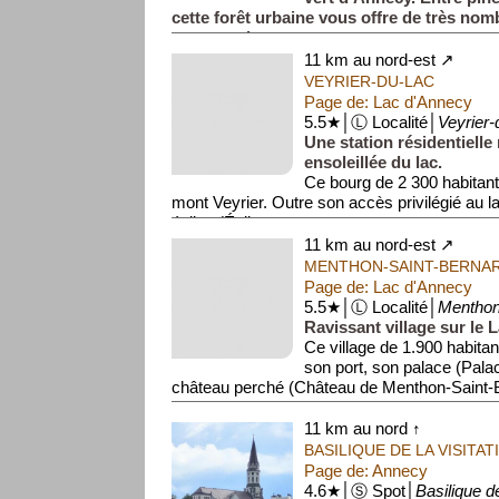
cette forêt urbaine vous offre de très no
promenades.
11 km au nord-est ↗
VEYRIER-DU-LAC
Page de: Lac d'Annecy
5.5★│Ⓛ Localité│
Veyrier-
Une station résidentielle 
ensoleillée du lac.
Ce bourg de 2 300 habitant
mont Veyrier. Outre son accès privilégié au l
église (Église ...
11 km au nord-est ↗
MENTHON-SAINT-BERNA
Page de: Lac d'Annecy
5.5★│Ⓛ Localité│
Menthon
Ravissant village sur le 
Ce village de 1.900 habitan
son port, son palace (Pala
château perché (Château de Menthon-Saint-B
...
11 km au nord ↑
BASILIQUE DE LA VISITAT
Page de: Annecy
4.6★│Ⓢ Spot│
Basilique de