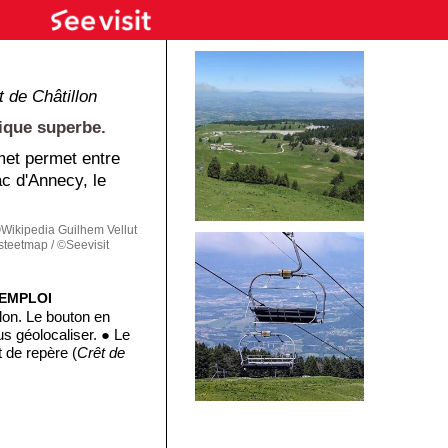
t de Châtillon
ique superbe.
met permet entre
ac d'Annecy, le
ikipedia Guilhem Vellut
eetmap / ©Seevisit
'EMPLOI
lon. Le bouton en
s géolocaliser. ● Le
t de repère (
Crêt de