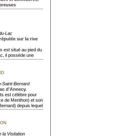
mbreuses
du-Lac
réputée sur la rive
s est situé au pied du
ac, il possède une
RD
-Saint-Bernard
Lac d'Annecy.
ts est célèbre pour
ce de Menthon) et son
ernard) depuis lequel
ION
 la Visitation