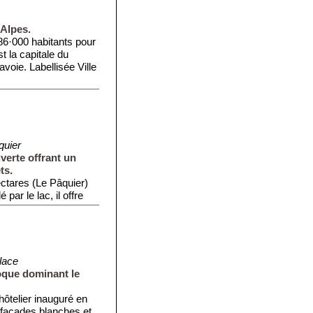
 Alpes.
86·000 habitants pour
t la capitale du
voie. Labellisée Ville
quier
erte offrant un
ts.
ctares (Le Pâquier)
par le lac, il offre
lace
oque dominant le
ôtelier inauguré en
 façades blanches et