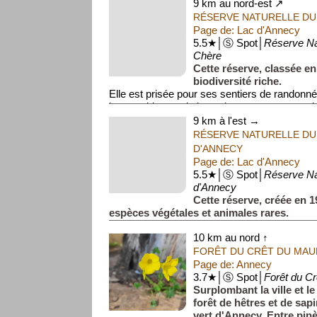
9 km au nord-est ↗
RÉSERVE NATURELLE DU
Page de: Lac d'Annecy
5.5★│Ⓢ Spot│
Réserve Na
Chère
Cette réserve, classée e
biodiversité riche.
Elle est prisée pour ses sentiers de randonné
imprenables sur le lac et les montagnes envi
9 km à l'est →
RÉSERVE NATURELLE DU
D'ANNECY
Page de: Lac d'Annecy
5.5★│Ⓢ Spot│
Réserve Nat
d'Annecy
Cette réserve, créée en 1
espèces végétales et animales rares.
Elle est accessible par des sentiers balisés, p
10 km au nord ↑
amoureux de la nature et les ornithologues.
FORÊT DU CRÊT DU MAU
Page de: Annecy
3.7★│Ⓢ Spot│
Forêt du C
Surplombant la ville et le
forêt de hêtres et de sap
vert d'Annecy. Entre pin