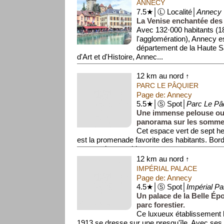
ANNECY
7.5★│Ⓛ Localité│
Annecy
La Venise enchantée des
Avec 132·000 habitants (1
l'agglomération), Annecy es
département de la Haute Sa
d'Art et d'Histoire, Annec...
12 km au nord ↑
PARC LE PÂQUIER
Page de: Annecy
5.5★│Ⓢ Spot│
Parc Le Pâ
Une immense pelouse ouv
panorama sur les somme
Cet espace vert de sept he
est la promenade favorite des habitants. Bordé 
une vue imprenable ...
12 km au nord ↑
IMPÉRIAL PALACE
Page de: Annecy
4.5★│Ⓢ Spot│
Impérial Pa
Un palace de la Belle Ép
parc forestier.
Ce luxueux établissement h
1913 se dresse sur une presqu'île. Avec ses