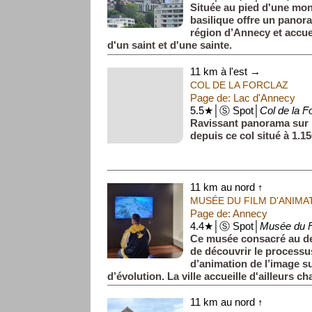
Située au pied d'une mon
basilique offre un panora
région d’Annecy et accue
d'un saint et d'une sainte.
11 km à l'est →
COL DE LA FORCLAZ
Page de: Lac d'Annecy
5.5★│Ⓢ Spot│
Col de la F
Ravissant panorama sur 
depuis ce col situé à 1.15
11 km au nord ↑
MUSÉE DU FILM D'ANIMA
Page de: Annecy
4.4★│Ⓢ Spot│
Musée du F
Ce musée consacré au d
de découvrir le processus
d’animation de l’image su
d’évolution. La ville accueille d'ailleurs 
de juin...
11 km au nord ↑