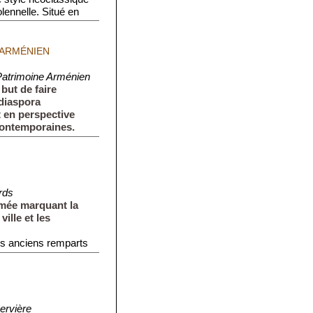
lennelle. Situé en
 ARMÉNIEN
Patrimoine Arménien
 but de faire
 diaspora
 en perspective
contemporaines.
rds
imée marquant la
ville et les
des anciens remparts
pervière