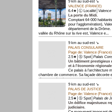
9 km au sud-est ↘
VALENCE (FRANCE)
6.4★│Ⓛ Localité│
Valence
La porte du Midi.
Comptant 64·000 habitants
pour l'agglomération), Vale
département de la Drôme. I
vallée du Rhône sur la rive est, Valence e...
9 km au sud-est ↘
PALAIS CONSULAIRE
Page de: Valence (France)
2.5★│Ⓢ Spot│
Palais Cons
Un bâtiment prestigieux
et à l'économie régionale
Ce palais à l'architecture 
chambre de commerce. Sa façade décorée e
d'apparat témoignent ...
9 km au sud-est ↘
PALAIS DE JUSTICE
Page de: Valence (France)
2.5★│Ⓢ Spot│
Palais de J
Un édifice majestueux rep
judiciaire.
Ce monument imposant de 