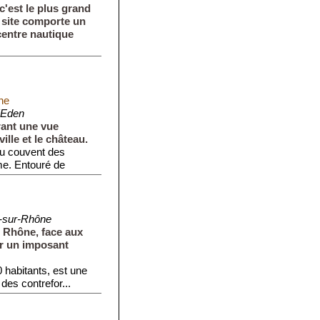
c'est le plus grand
e site comporte un
centre nautique
ne
'Eden
rant une vue
ille et le château.
 du couvent des
me. Entouré de
-sur-Rhône
u Rhône, face aux
ar un imposant
 habitants, est une
des contrefor...