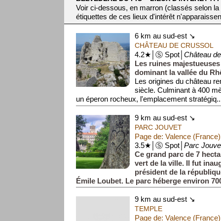
Voir ci-dessous, en marron (classés selon la
étiquettes de ces lieux d'intérêt n'apparaissen
6 km au sud-est ↘
CHÂTEAU DE CRUSSOL
4.2★│Ⓢ Spot│
Château de
Les ruines majestueuses
dominant la vallée du Rh
Les origines du château r
siècle. Culminant à 400 mè
un éperon rocheux, l'emplacement stratégiq..
9 km au sud-est ↘
PARC JOUVET
Page de: Valence (France)
3.5★│Ⓢ Spot│
Parc Jouve
Ce grand parc de 7 hecta
vert de la ville. Il fut in
président de la républiq
Émile Loubet. Le parc héberge environ 70
essences rare...
9 km au sud-est ↘
TEMPLE
Page de: Valence (France)