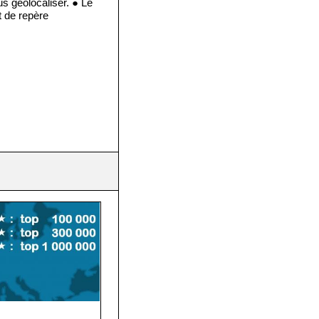
s géolocaliser. ● Le
t de repère