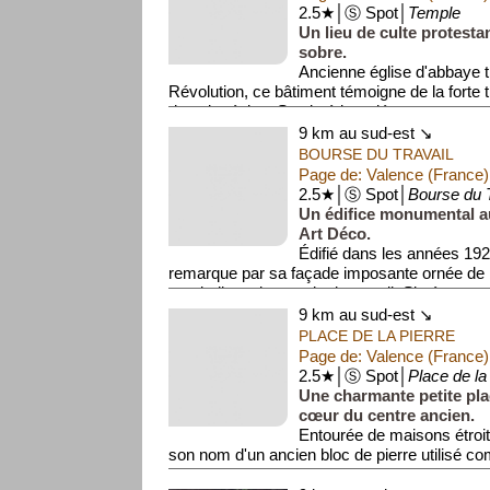
2.5★│Ⓢ Spot│
Temple
Un lieu de culte protestan
sobre.
Ancienne église d'abbaye 
Révolution, ce bâtiment témoigne de la forte 
dans la région. Son intérieur dépo...
9 km au sud-est ↘
BOURSE DU TRAVAIL
Page de: Valence (France)
2.5★│Ⓢ Spot│
Bourse du T
Un édifice monumental a
Art Déco.
Édifié dans les années 192
remarque par sa façade imposante ornée de b
symbolisant le monde du travail. Situé en cen
9 km au sud-est ↘
PLACE DE LA PIERRE
Page de: Valence (France)
2.5★│Ⓢ Spot│
Place de la
Une charmante petite pl
cœur du centre ancien.
Entourée de maisons étroite
son nom d'un ancien bloc de pierre utilisé 
grains. C'est un recoin pit...