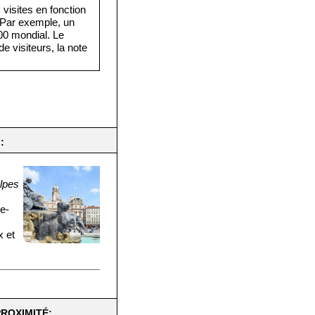
visites en fonction
. Par exemple, un
·000 mondial. Le
e visiteurs, la note
:
lpes
ne-
x et
PROXIMITÉ: