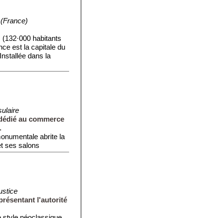
 (France)
 (132·000 habitants
nce est la capitale du
nstallée dans la
ulaire
 dédié au commerce
.
monumentale abrite la
t ses salons
ustice
résentant l'autorité
style néoclassique