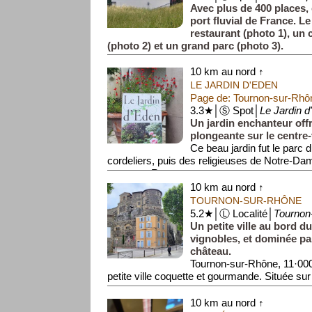
Avec plus de 400 places, 
port fluvial de France. L
restaurant (photo 1), un 
(photo 2) et un grand parc (photo 3).
Le port, qui fut aménagé dans ...
10 km au nord ↑
LE JARDIN D'EDEN
Page de: Tournon-sur-Rhô
3.3★│Ⓢ Spot│
Le Jardin d
Un jardin enchanteur off
plongeante sur le centre-v
Ce beau jardin fut le parc
cordeliers, puis des religieuses de Notre-Da
remparts Rena...
10 km au nord ↑
TOURNON-SUR-RHÔNE
5.2★│Ⓛ Localité│
Tournon
Un petite ville au bord d
vignobles, et dominée p
château.
Tournon-sur-Rhône, 11·000
petite ville coquette et gourmande. Située sur 
10 km au nord ↑