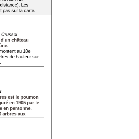
 distance). Les
t pas sur la carte.
 Crussol
 d'un château
ône.
emontent au 10e
tres de hauteur sur
.
t
res est le poumon
auguré en 1905 par le
ue en personne,
0 arbres aux