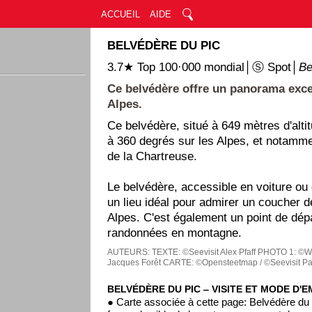
ACCUEIL
AIDE
BELVÉDÈRE DU PIC
3.7★ Top 100·000 mondial│Ⓢ Spot│
Be
Ce belvédère offre un panorama exce
Alpes.
Ce belvédère, situé à 649 mètres d'alti
à 360 degrés sur les Alpes, et notamme
de la Chartreuse.
Le belvédère, accessible en voiture ou
un lieu idéal pour admirer un coucher de
Alpes. C'est également un point de dép
randonnées en montagne.
AUTEURS:
TEXTE: ©Seevisit Alex Pfaff
PHOTO 1: ©Wi
Jacques Forêt
CARTE: ©Opensteetmap / ©Seevisit Pa
BELVÉDÈRE DU PIC ‒ VISITE ET MODE D'E
● Carte associée à cette page: Belvédère du 