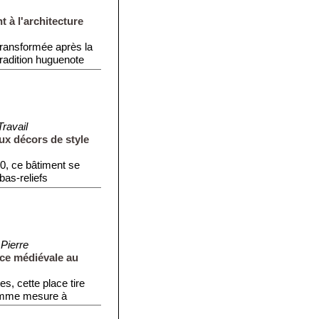
t à l'architecture
transformée après la
tradition huguenote
ravail
ux décors de style
0, ce bâtiment se
as-reliefs
...
 Pierre
ace médiévale au
s, cette place tire
comme mesure à