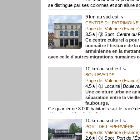
se distingue par ses colonnes et son allure so
bordure des boulevards, il s'...
9 km au sud-est ↘
CENTRE DU PATRIMOINE
Page de: Valence (France)
3.5★│Ⓢ Spot│
Centre du 
Ce centre culturel a pour
connaître l'histoire de la
arménienne en la mettant
avec celle d'autres migrations humaines 
10 km au sud-est ↘
BOULEVARDS
Page de: Valence (France)
4.5★│Ⓛ Localité│
Bouleva
Une ceinture urbaine an
séparation entre la vieille 
faubourgs.
Ce quartier de 3 000 habitants suit le tracé 
démolis au 19e siècle. Ces larges aven...
10 km au sud-est ↘
PORT DE L'ÉPERVIÈRE
Page de: Valence (France)
2.6★│Ⓢ Spot│
Port de l'É