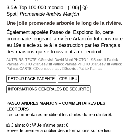
3.5★ Top 100·000 mondial│(106)│Ⓢ
Spot│
Promenade Andrés Manjón
Une jolie promenade arborée le long de la rivière.
Également appelée Paseo del Espoloncillo, cette
promenade longeant la rivière Arlanzón fut construite
au 19e siècle suite à la destruction par les Français
des maisons qui se trouvaient à cet endroit.
AUTEURS:
TEXTE: ©Seevisit David Mani
PHOTO 1: ©Seevisit Patrick
Palmas
PHOTO 2: ©Seevisit Patrick Palmas
PHOTO 3: ©Seevisit Patrick
Palmas
CARTE: ©Opensteetmap / ©Seevisit Patrick Palmas
RETOUR PAGE PARENTE
GPS LIEU
INFORMATIONS GÉNÉRALES DE SÉCURITÉ
PASEO ANDRÉS MANJÓN ‒ COMMENTAIRES DES
LECTEURS
Les commentaires modifient les étoiles du lieu d'intérêt.
J'aime: 0 ;
Je n'aime pas: 0
Soyez le premier à publier des informations sur ce lieu