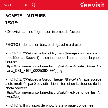
ACCUEIL
AIDE
AGAETE ‒ AUTEURS:
TEXTE
:
©Seevisit Lamine Togo - Lien internet de l'auteur:
PHOTOS
, de haut en bas, et de gauche à droite:
PHOTO 1: ©Wikipedia Bengt Nyman (l'image source a été
modifiée par Seevisit) - Lien internet de l'auteur ou de la photo
source:
https://commons.m.wikimedia.org/wiki/File:Agaete,_Gran_Ca
naria_D81_8167_(32250604994).jpg
PHOTO 2: ©Wikipedia Guido.Haeger /BY-SA (l'image source
a été modifiée par Seevisit) - Lien internet de l'auteur ou de la
photo source:
https://commons.m.wikimedia.org/wiki/File:Puerto_de_las_Ni
eves2.jpg
PHOTO 3: Il n'y a pas de photo 3 sur la page concernée.