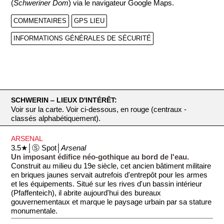
(
Schweriner Dom
) via le navigateur Google Maps.
COMMENTAIRES
GPS LIEU
INFORMATIONS GÉNÉRALES DE SÉCURITÉ
SCHWERIN ‒ LIEUX D'INTÉRÊT:
Voir sur la carte. Voir ci-dessous, en rouge (centraux -
classés alphabétiquement).
ARSENAL
3.5★│Ⓢ Spot│
Arsenal
Un imposant édifice néo-gothique au bord de l'eau.
Construit au milieu du 19e siècle, cet ancien bâtiment militaire
en briques jaunes servait autrefois d'entrepôt pour les armes
et les équipements. Situé sur les rives d'un bassin intérieur
(Pfaffenteich), il abrite aujourd'hui des bureaux
gouvernementaux et marque le paysage urbain par sa stature
monumentale.