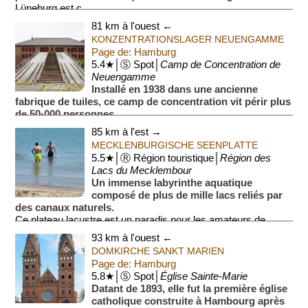
Lüneburg est c...
81 km à l'ouest ←
KONZENTRATIONSLAGER NEUENGAMME
Page de: Hamburg
5.4★│Ⓢ Spot│
Camp de Concentration de
Neuengamme
Installé en 1938 dans une ancienne
fabrique de tuiles, ce camp de concentration vit périr plus
de 50·000 personnes.
85 km à l'est →
MECKLENBURGISCHE SEENPLATTE
5.5★│Ⓡ Région touristique│
Région des
Lacs du Mecklembour
Un immense labyrinthe aquatique
composé de plus de mille lacs reliés par
des canaux naturels.
Ce plateau lacustre est un paradis pour les amateurs de
navigation douce et de nature préservée. Le pl...
93 km à l'ouest ←
DOMKIRCHE SANKT MARIEN
Page de: Hamburg
5.8★│Ⓢ Spot│
Église Sainte-Marie
Datant de 1893, elle fut la première église
catholique construite à Hambourg après