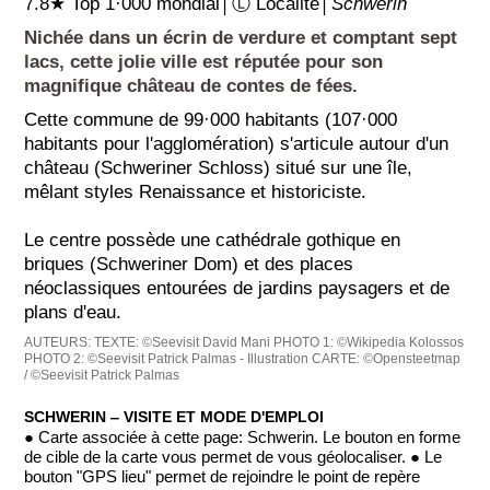
7.8★ Top 1·000 mondial│Ⓛ Localité│
Schwerin
Nichée dans un écrin de verdure et comptant sept
lacs, cette jolie ville est réputée pour son
magnifique château de contes de fées.
Cette commune de 99·000 habitants (107·000
habitants pour l'agglomération) s'articule autour d'un
château (Schweriner Schloss) situé sur une île,
mêlant styles Renaissance et historiciste.
Le centre possède une cathédrale gothique en
briques (Schweriner Dom) et des places
néoclassiques entourées de jardins paysagers et de
plans d'eau.
AUTEURS:
TEXTE: ©Seevisit David Mani
PHOTO 1: ©Wikipedia Kolossos
PHOTO 2: ©Seevisit Patrick Palmas - Illustration
CARTE: ©Opensteetmap
/ ©Seevisit Patrick Palmas
SCHWERIN ‒ VISITE ET MODE D'EMPLOI
● Carte associée à cette page: Schwerin. Le bouton en forme
de cible de la carte vous permet de vous géolocaliser. ● Le
bouton "GPS lieu" permet de rejoindre le point de repère