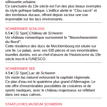
silhouette urbaine.
Ce sanctuaire du 13e siècle est l'un des plus beaux exemples
du style gothique baltique. L'édifice abrite le ''Clou sacré'' et
des tombeaux ducaux, offrant depuis sa tour une vue
imprenable sur les lacs environnants.
SCHWERINER SCHLOSS
6.5★│Ⓢ Spot│
Château de Schwerin
Un château romantique surnommé le ''Neuschwanstein
du Nord''.
Cette résidence des ducs de Mecklembourg est située sur
une île. Le palais, avec ses 635 pièces et ses innombrables
tourelles dorées, est un chef-d'œuvre de l'historicisme du 19e
siècle inscrit à l'UNESCO.
SCHWERINER SEE
4.5★│Ⓢ Spot│
Lac de Schwerin
Un vaste lac naturel entourant la capitale régionale.
Ce plan d'eau est le quatrième plus grand d'Allemagne. Le
site offre d'innombrables possibilités de croisières et de
sports nautiques, avec le château majestueux se reflétant
dans ses eaux calmes.
STAATLICHES MUSEUM SCHWERIN