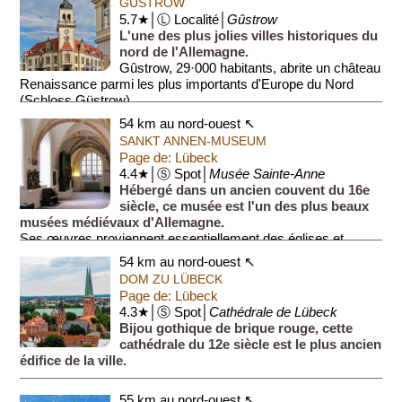
GÛSTROW
5.7★│Ⓛ Localité│
Gûstrow
L'une des plus jolies villes historiques du
nord de l'Allemagne.
Gûstrow, 29·000 habitants, abrite un château
Renaissance parmi les plus importants d'Europe du Nord
(Schloss Güstrow).
54 km au nord-ouest ↖
Le cent...
SANKT ANNEN-MUSEUM
Page de: Lübeck
4.4★│Ⓢ Spot│
Musée Sainte-Anne
Hébergé dans un ancien couvent du 16e
siècle, ce musée est l'un des plus beaux
musées médiévaux d'Allemagne.
Ses œuvres proviennent essentiellement des églises et
bâtiments détruits lors de l...
54 km au nord-ouest ↖
DOM ZU LÜBECK
Page de: Lübeck
4.3★│Ⓢ Spot│
Cathédrale de Lübeck
Bijou gothique de brique rouge, cette
cathédrale du 12e siècle est le plus ancien
édifice de la ville.
55 km au nord-ouest ↖