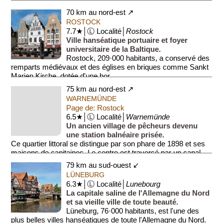
abrite un mobilier méd...
70 km au nord-est ↗
ROSTOCK
7.7★│Ⓛ Localité│
Rostock
Ville hanséatique portuaire et foyer
universitaire de la Baltique.
Rostock, 209·000 habitants, a conservé des
remparts médiévaux et des églises en briques comme Sankt
Marien Kirche, dotée d'une hor...
75 km au nord-est ↗
WARNEMÜNDE
Page de: Rostock
6.5★│Ⓛ Localité│
Warnemünde
Un ancien village de pêcheurs devenu
une station balnéaire prisée.
Ce quartier littoral se distingue par son phare de 1898 et ses
maisons de capitaines. Le centre est traversé par un canal
(Alter...
79 km au sud-ouest ↙
LÜNEBURG
6.3★│Ⓛ Localité│
Lunebourg
La capitale saline de l'Allemagne du Nord
et sa vieille ville de toute beauté.
Lüneburg, 76·000 habitants, est l'une des
plus belles villes hanséatiques de toute l'Allemagne du Nord.