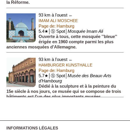
la Réforme.
93 km à l'ouest ←
IMAM ALI MOSCHEE
Page de: Hamburg
5.4★│Ⓢ Spot│
Mosquée Imam Ali
Ouverte à tous, cette mosquée ''bleue''
érigée en 1960 compte parmi les plus
anciennes mosquées d'Allemagne.
93 km à l'ouest ←
HAMBURGER KUNSTHALLE
Page de: Hamburg
5.7★│Ⓢ Spot│
Musée des Beaux-Arts
d'Hambourg
Dédié à la sculpture et à la peinture du
15e siècle à nos jours, ce musée qui se compose de trois
bâtiments est l'un des plus importants musées
d'Allemagne.
INFORMATIONS LÉGALES