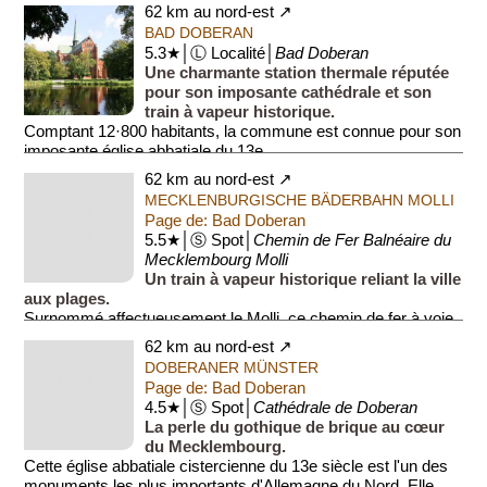
62 km au nord-est ↗
BAD DOBERAN
5.3★│Ⓛ Localité│
Bad Doberan
Une charmante station thermale réputée
pour son imposante cathédrale et son
train à vapeur historique.
Comptant 12·800 habitants, la commune est connue pour son
imposante église abbatiale du 13e...
62 km au nord-est ↗
MECKLENBURGISCHE BÄDERBAHN MOLLI
Page de: Bad Doberan
5.5★│Ⓢ Spot│
Chemin de Fer Balnéaire du
Mecklembourg Molli
Un train à vapeur historique reliant la ville
aux plages.
Surnommé affectueusement le Molli, ce chemin de fer à voie
étroite circule depuis 1886. Sa locomotive à vapeur traverse
62 km au nord-est ↗
le centre-ville, fr...
DOBERANER MÜNSTER
Page de: Bad Doberan
4.5★│Ⓢ Spot│
Cathédrale de Doberan
La perle du gothique de brique au cœur
du Mecklembourg.
Cette église abbatiale cistercienne du 13e siècle est l'un des
monuments les plus importants d'Allemagne du Nord. Elle