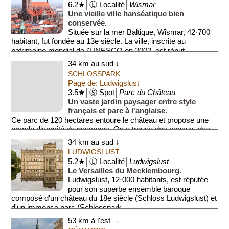
6.2★│Ⓛ Localité│
Wismar
Une vieille ville hanséatique bien
conservée.
Située sur la mer Baltique, Wismar, 42·700
habitant, fut fondée au 13e siècle. La ville, inscrite au
patrimoine mondial de l'UNESCO en 2002, est réput...
34 km au sud ↓
SCHLOSSPARK
Page de: Ludwigslust
3.5★│Ⓢ Spot│
Parc du Château
Un vaste jardin paysager entre style
français et parc à l'anglaise.
Ce parc de 120 hectares entoure le château et propose une
grande diversité de paysages. On y trouve des canaux, des
cascades, de...
34 km au sud ↓
LUDWIGSLUST
5.2★│Ⓛ Localité│
Ludwigslust
Le Versailles du Mecklembourg.
Ludwigslust, 12·000 habitants, est réputée
pour son superbe ensemble baroque
composé d'un château du 18e siècle (Schloss Ludwigslust) et
d'un immense parc (Schlosspark...
53 km à l'est →