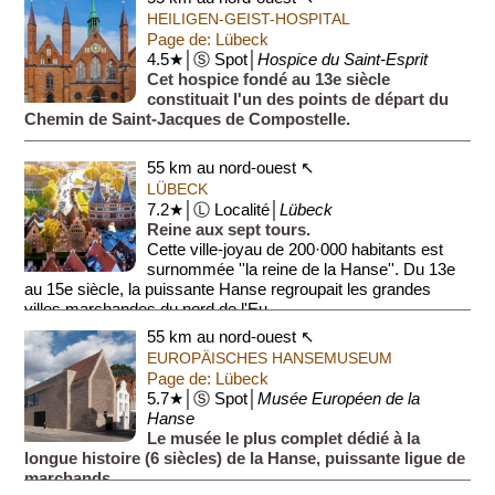
HEILIGEN-GEIST-HOSPITAL
Page de: Lübeck
4.5★│Ⓢ Spot│
Hospice du Saint-Esprit
Cet hospice fondé au 13e siècle
constituait l'un des points de départ du
Chemin de Saint-Jacques de Compostelle.
55 km au nord-ouest ↖
LÜBECK
7.2★│Ⓛ Localité│
Lübeck
Reine aux sept tours.
Cette ville-joyau de 200·000 habitants est
surnommée ''la reine de la Hanse''. Du 13e
au 15e siècle, la puissante Hanse regroupait les grandes
villes marchandes du nord de l'Eu...
55 km au nord-ouest ↖
EUROPÄISCHES HANSEMUSEUM
Page de: Lübeck
5.7★│Ⓢ Spot│
Musée Européen de la
Hanse
Le musée le plus complet dédié à la
longue histoire (6 siècles) de la Hanse, puissante ligue de
marchands.