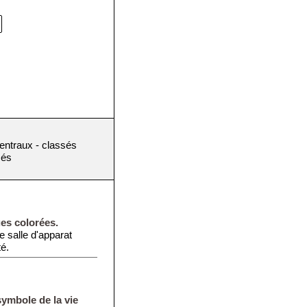
centraux - classés
sés
ues colorées.
e salle d'apparat
té.
 symbole de la vie