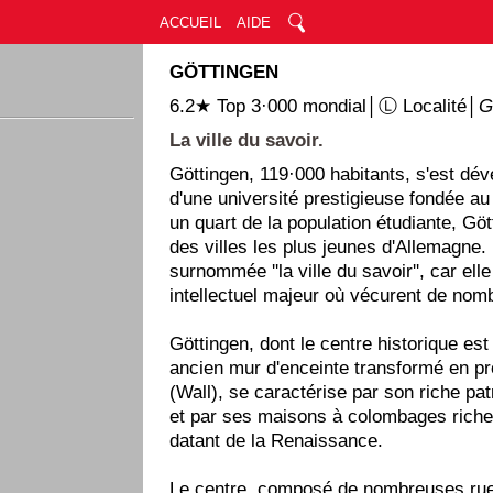
ACCUEIL
AIDE
GÖTTINGEN
6.2★ Top 3·000 mondial│Ⓛ Localité│
G
La ville du savoir.
Göttingen, 119·000 habitants, s'est dé
d'une université prestigieuse fondée au
un quart de la population étudiante, Göt
des villes les plus jeunes d'Allemagne. 
surnommée ''la ville du savoir'', car elle
intellectuel majeur où vécurent de nom
Göttingen, dont le centre historique est
ancien mur d'enceinte transformé en p
(Wall), se caractérise par son riche pa
et par ses maisons à colombages rich
datant de la Renaissance.
Le centre, composé de nombreuses r