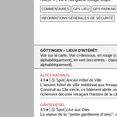
COMMENTAIRES
GPS LIEU
GPS PARKING
INFORMATIONS GÉNÉRALES DE SÉCURITÉ
GÖTTINGEN ‒ LIEUX D'INTÉRÊT:
Voir sur la carte. Voir ci-dessous, en rouge (
alphabétiquement), en vert (excentrés - clas
alphabétiquement).
ALTES RATHAUS
4.5★│Ⓢ Spot│
Ancien Hôtel de Ville
L'ancien hôtel de ville médiéval aux fresq
Construit au 13e siècle, ce bâtiment abrite un
richement décorée retraçant l'histoire de la ci
GÄNSELIESEL
4.5★│Ⓢ Spot│
Lise aux Oies
La statue de la ''petite gardienne d'oies'',