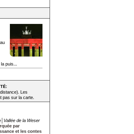
 au
la puis...
ITÉ:
 distance). Les
t pas sur la carte.
e│
Vallée de la Weser
arquée par
issance et les contes