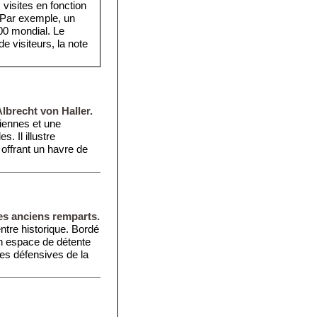
visites en fonction
. Par exemple, un
·000 mondial. Le
e visiteurs, la note
lbrecht von Haller.
ciennes et une
. Il illustre
, offrant un havre de
es anciens remparts.
ntre historique. Bordé
 un espace de détente
ites défensives de la