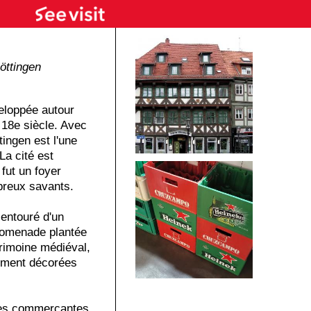
öttingen
veloppée autour
 18e siècle. Avec
tingen est l'une
La cité est
 fut un foyer
breux savants.
 entouré d'un
romenade plantée
trimoine médiéval,
ement décorées
ues commerçantes