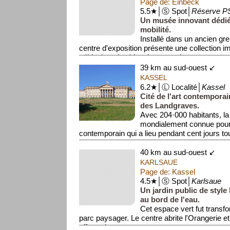
Page de: Einbeck
5.5★│Ⓢ Spot│
Réserve P
Un musée innovant dédié à
mobilité.
Installé dans un ancien gre
centre d'exposition présente une collection 
véhicules, des bicyclettes ancie...
39 km au sud-ouest ↙
KASSEL
6.2★│Ⓛ Localité│
Kassel
Cité de l'art contemporai
des Landgraves.
Avec 204·000 habitants, la 
mondialement connue pour 
contemporain qui a lieu pendant cent jours tous
40 km au sud-ouest ↙
KARLSAUE
Page de: Kassel
4.5★│Ⓢ Spot│
Karlsaue
Un jardin public de style
au bord de l'eau.
Cet espace vert fut transf
parc paysager. Le centre abrite l'Orangerie et 
offrant de vastes p...