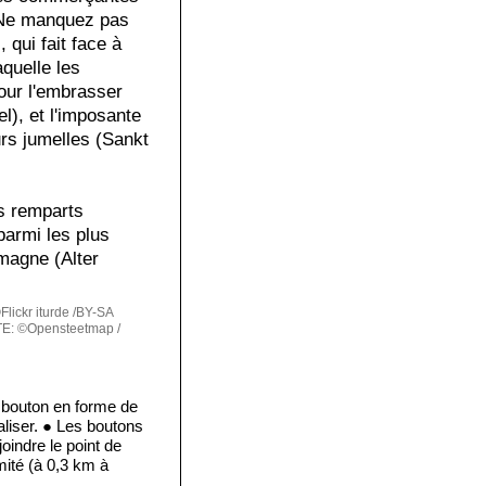
. Ne manquez pas
, qui fait face à
aquelle les
our l'embrasser
el), et l'imposante
urs jumelles (Sankt
es remparts
parmi les plus
emagne (Alter
lickr iturde /BY-SA
E: ©Opensteetmap /
e bouton en forme de
aliser. ● Les boutons
oindre le point de
imité (à 0,3 km à