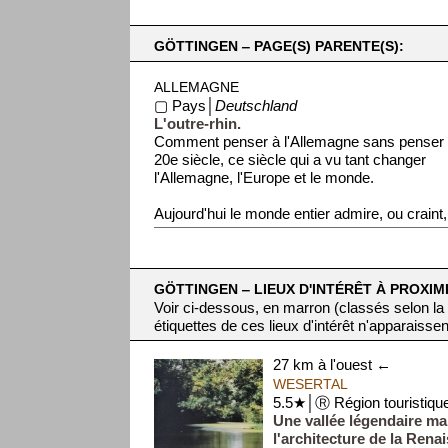
GÖTTINGEN ‒ PAGE(S) PARENTE(S):
ALLEMAGNE
▢ Pays│
Deutschland
L'outre-rhin.
Comment penser à l'Allemagne sans penser
20e siècle, ce siècle qui a vu tant changer
l'Allemagne, l'Europe et le monde.
Aujourd'hui le monde entier admire, ou craint, 
GÖTTINGEN ‒ LIEUX D'INTÉRÊT À PROXIM
Voir ci-dessous, en marron (classés selon la
étiquettes de ces lieux d'intérêt n'apparaissen
27 km à l'ouest ←
WESERTAL
5.5★│Ⓡ Région touristiqu
Une vallée légendaire m
l'architecture de la Rena