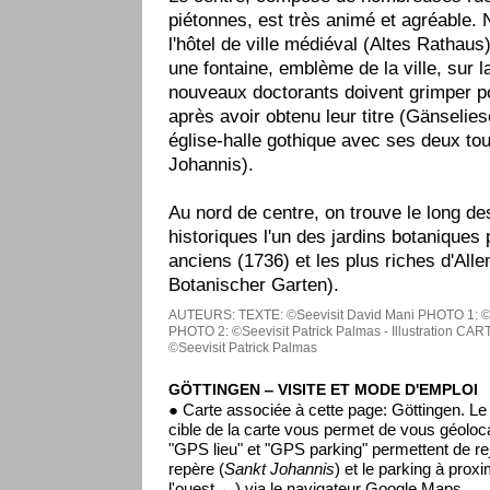
piétonnes, est très animé et agréable
l'hôtel de ville médiéval (Altes Rathaus)
une fontaine, emblème de la ville, sur l
nouveaux doctorants doivent grimper p
après avoir obtenu leur titre (Gänselies
église-halle gothique avec ses deux to
Johannis).
Au nord de centre, on trouve le long d
historiques l'un des jardins botaniques 
anciens (1736) et les plus riches d'All
Botanischer Garten).
AUTEURS:
TEXTE: ©Seevisit David Mani
PHOTO 1: ©F
PHOTO 2: ©Seevisit Patrick Palmas - Illustration
CART
©Seevisit Patrick Palmas
GÖTTINGEN ‒ VISITE ET MODE D'EMPLOI
● Carte associée à cette page: Göttingen. L
cible de la carte vous permet de vous géoloc
"GPS lieu" et "GPS parking" permettent de rej
repère (
Sankt Johannis
) et le parking à prox
l'ouest ←) via le navigateur Google Maps.