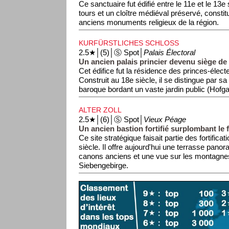
Ce sanctuaire fut édifié entre le 11e et le 13e
tours et un cloître médiéval préservé, constit
anciens monuments religieux de la région.
KURFÜRSTLICHES SCHLOSS
2.5★│(5)│Ⓢ Spot│
Palais Électoral
Un ancien palais princier devenu siège de l
Cet édifice fut la résidence des princes-élec
Construit au 18e siècle, il se distingue par s
baroque bordant un vaste jardin public (Hofga
ALTER ZOLL
2.5★│(6)│Ⓢ Spot│
Vieux Péage
Un ancien bastion fortifié surplombant le 
Ce site stratégique faisait partie des fortificat
siècle. Il offre aujourd'hui une terrasse pan
canons anciens et une vue sur les montagne
Siebengebirge.