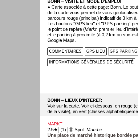
BONN ‒ VISITE ET MODE D'EMPLOI
● Carte associée à cette page: Bonn. Le bout
de la carte vous permet de vous géolocaliser
parcours rouge (principal) indicatif de 3 km à 
Les boutons ''GPS lieu'' et ''GPS parking'' pe
le point de repère (
Markt
, premier lieu d'inté
et le parking à proximité (à 0,2 km au sud-est
Google Maps.
COMMENTAIRES
GPS LIEU
GPS PARKING
INFORMATIONS GÉNÉRALES DE SÉCURITÉ
BONN ‒ LIEUX D'INTÉRÊT:
Voir sur la carte. Voir ci-dessous, en rouge 
de la visite), en vert (classés alphabétiqueme
MARKT
2.5★│(1)│Ⓢ Spot│
Marché
Une place de marché historique bordée par