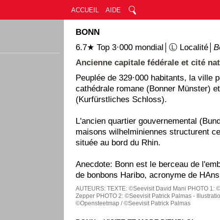
ACCUEIL
AIDE
BONN
6.7★ Top 3·000 mondial│Ⓛ Localité│
B
Ancienne capitale fédérale et cité na
Peuplée de 329·000 habitants, la ville
cathédrale romane (Bonner Münster) et
(Kurfürstliches Schloss).
L'ancien quartier gouvernemental (Bunde
maisons wilhelminiennes structurent cett
située au bord du Rhin.
Anecdote: Bonn est le berceau de l'e
de bonbons Haribo, acronyme de HAns
AUTEURS:
TEXTE: ©Seevisit David Mani
PHOTO 1: ©
Zepper
PHOTO 2: ©Seevisit Patrick Palmas - Illustrati
©Opensteetmap / ©Seevisit Patrick Palmas