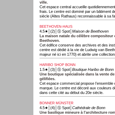
ville.
Cet espace central accueille quotidiennement
frais. Le centre est dominé par un bâtiment d
siècle (Altes Rathaus) reconnaissable à sa fa
BEETHOVEN-HAUS
4.5★│(2)│Ⓢ Spot│
Maison de Beethoven
La maison natale du célèbre compositeur 
Beethoven.
Cet édifice conserve des archives et des ins
centre est dédié à la vie de Ludwig van Beet
majeur né ici en 1770) et abrite une collectio
HARIBO SHOP BONN
1.5★│(3)│Ⓢ Spot│
Boutique Haribo de Bonn
Une boutique spécialisée dans la vente de
gélifiées.
Cet espace commercial propose l'ensemble d
marque. Le centre est décoré aux couleurs de
dans cette cité au début du 20e siècle.
BONNER MÜNSTER
4.5★│(4)│Ⓢ Spot│
Cathédrale de Bonn
Une basilique mineure à l'architecture ro