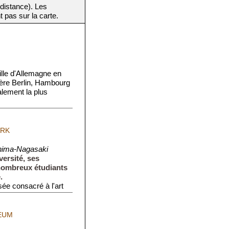
 distance). Les
t pas sur la carte.
ille d'Allemagne en
ière Berlin, Hambourg
lement la plus
ARK
hima-Nagasaki
versité, ses
 nombreux étudiants
.
ée consacré à l'art
EUM