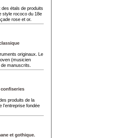
 des étals de produits
e style rococo du 18e
çade rose et or.
classique
truments originaux. Le
hoven (musicien
n de manuscrits.
 confiseries
es produits de la
 l'entreprise fondée
mane et gothique.