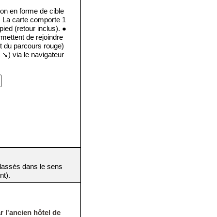
on en forme de cible
. La carte comporte 1
pied (retour inclus). ●
rmettent de rejoindre
rêt du parcours rouge)
 ↘) via le navigateur
(classés dans le sens
nt).
 l'ancien hôtel de