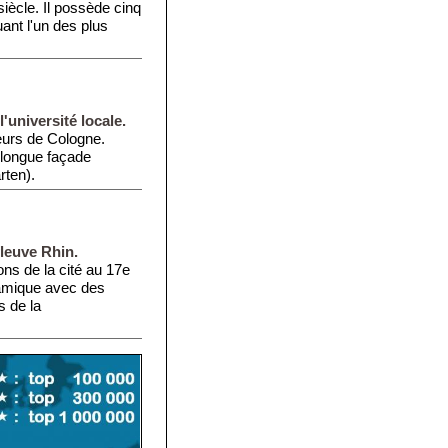
 siècle. Il possède cinq
uant l'un des plus
'université locale.
teurs de Cologne.
a longue façade
rten).
fleuve Rhin.
ions de la cité au 17e
oramique avec des
s de la