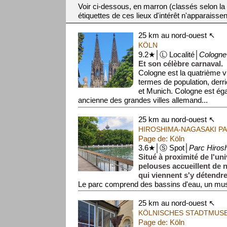
Voir ci-dessous, en marron (classés selon la
étiquettes de ces lieux d'intérêt n'apparaissen
25 km au nord-ouest ↖
KÖLN
9.2★│Ⓛ Localité│
Cologne
Et son célèbre carnaval.
Cologne est la quatrième v
termes de population, derr
et Munich. Cologne est éga
ancienne des grandes villes allemand...
25 km au nord-ouest ↖
HIROSHIMA-NAGASAKI P
Page de: Köln
3.6★│Ⓢ Spot│
Parc Hiros
Situé à proximité de l'uni
pelouses accueillent de
qui viennent s'y détendre
Le parc comprend des bassins d'eau, un mus
asiatique, et un mémo...
25 km au nord-ouest ↖
KÖLNISCHES STADTMUS
Page de: Köln