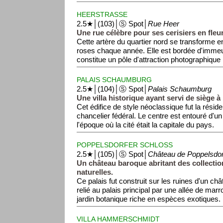
HEERSTRASSE
2.5★│(103)│Ⓢ Spot│
Rue Heer
Une rue célèbre pour ses cerisiers en fleu
Cette artère du quartier nord se transforme en
roses chaque année. Elle est bordée d'immeu
constitue un pôle d'attraction photographique
PALAIS SCHAUMBURG
2.5★│(104)│Ⓢ Spot│
Palais Schaumburg
Une villa historique ayant servi de siège à 
Cet édifice de style néoclassique fut la réside
chancelier fédéral. Le centre est entouré d'u
l'époque où la cité était la capitale du pays.
POPPELSDORFER SCHLOSS
2.5★│(105)│Ⓢ Spot│
Château de Poppelsdor
Un château baroque abritant des collectio
naturelles.
Ce palais fut construit sur les ruines d'un châ
relié au palais principal par une allée de marr
jardin botanique riche en espèces exotiques.
VILLA HAMMERSCHMIDT