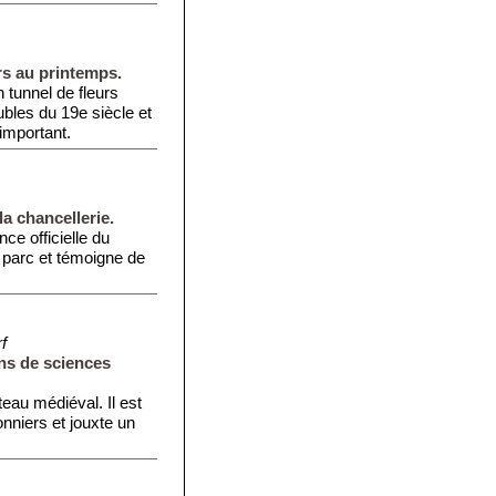
rs au printemps.
 tunnel de fleurs
bles du 19e siècle et
 important.
la chancellerie.
nce officielle du
n parc et témoigne de
f
ns de sciences
teau médiéval. Il est
onniers et jouxte un