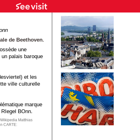
onn
tale de Beethoven.
 possède une
 un palais baroque
sviertel) et les
e ville culturelle
mblématique marque
 RIegel BOnn.
Wikipedia Matthias
on
CARTE: