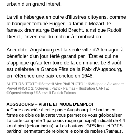
urbain d’un grand intérêt.
La ville hébergea en outre d'illustres citoyens, comme
le banquier fortuné Fugger, la famille Mozart, le
fameux dramaturge Bertold Brecht, ainsi que Rudolf
Diesel, l'inventeur du moteur à combustion.
Anecdote: Augsbourg est la seule ville d'Allemagne à
bénéficier d'un jour férié garanti par l’État et qui ne
s’applique qu’au territoire de la commune. Le 8 août
est célébrée la Grande Fête de la Paix d’Augsbourg,
en référence une paix conclue en 1648.
AUTEURS:
TEXTE: ©Seevisit Alex Pfaff
PHOTO 1: ©Wikipedia Alexandre
Prevot
PHOTO 2: ©Seevisit Patrick Palmas - Illustration
CARTE:
©Opensteetmap / ©Seevisit Patrick Palmas
AUGSBOURG ‒ VISITE ET MODE D'EMPLOI
● Carte associée à cette page: Augsbourg. Le bouton en
forme de cible de la carte vous permet de vous géolocaliser.
La carte comporte 1 parcours rouge (principal) indicatif de 4,4
km à pied (retour inclus). ● Les boutons ''GPS lieu'' et ''GPS
parking'' permettent de rejoindre le point de repère (
Rathaus
,