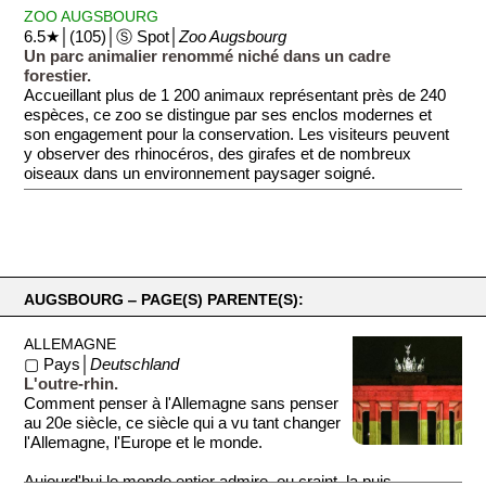
ZOO AUGSBOURG
6.5★│(105)│Ⓢ Spot│
Zoo Augsbourg
Un parc animalier renommé niché dans un cadre
forestier.
Accueillant plus de 1 200 animaux représentant près de 240
espèces, ce zoo se distingue par ses enclos modernes et
son engagement pour la conservation. Les visiteurs peuvent
y observer des rhinocéros, des girafes et de nombreux
oiseaux dans un environnement paysager soigné.
AUGSBOURG ‒ PAGE(S) PARENTE(S):
ALLEMAGNE
▢ Pays│
Deutschland
L'outre-rhin.
Comment penser à l'Allemagne sans penser
au 20e siècle, ce siècle qui a vu tant changer
l'Allemagne, l'Europe et le monde.
Aujourd'hui le monde entier admire, ou craint, la puis...