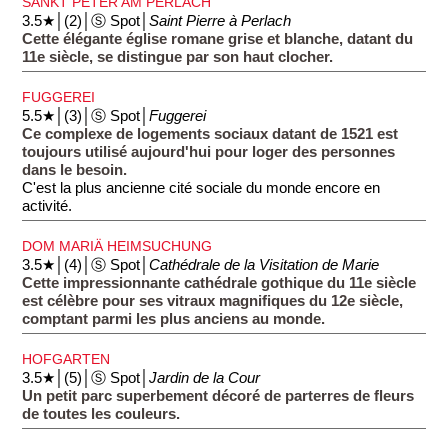
SANKT PETER AM PERLACH
3.5★│(2)│Ⓢ Spot│
Saint Pierre à Perlach
Cette élégante église romane grise et blanche, datant du
11e siècle, se distingue par son haut clocher.
FUGGEREI
5.5★│(3)│Ⓢ Spot│
Fuggerei
Ce complexe de logements sociaux datant de 1521 est
toujours utilisé aujourd'hui pour loger des personnes
dans le besoin.
C'est la plus ancienne cité sociale du monde encore en
activité.
DOM MARIÄ HEIMSUCHUNG
3.5★│(4)│Ⓢ Spot│
Cathédrale de la Visitation de Marie
Cette impressionnante cathédrale gothique du 11e siècle
est célèbre pour ses vitraux magnifiques du 12e siècle,
comptant parmi les plus anciens au monde.
HOFGARTEN
3.5★│(5)│Ⓢ Spot│
Jardin de la Cour
Un petit parc superbement décoré de parterres de fleurs
de toutes les couleurs.