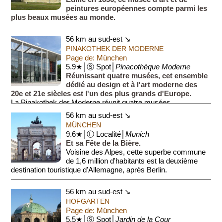
peintures européennes compte parmi les
plus beaux musées au monde.
56 km au sud-est ↘
PINAKOTHEK DER MODERNE
Page de: München
5.9★│Ⓢ Spot│
Pinacothèque Moderne
Réunissant quatre musées, cet ensemble
dédié au design et à l'art moderne des
20e et 21e siècles est l'un des plus grands d'Europe.
La Pinakothek der Moderne réunit quatre musées
indépendants:...
56 km au sud-est ↘
MÜNCHEN
9.6★│Ⓛ Localité│
Munich
Et sa Fête de la Bière.
Voisine des Alpes, cette superbe commune
de 1,6 million d'habitants est la deuxième
destination touristique d'Allemagne, après Berlin.
Munich est une ville qui se de...
56 km au sud-est ↘
HOFGARTEN
Page de: München
5.5★│Ⓢ Spot│
Jardin de la Cour