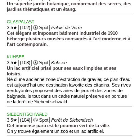
Un superbe jardin botanique, comprenant des serres, des
jardins thématiques et un étang.
GLASPALAST
3.5★│(102)│Ⓢ Spot│
Palais de Verre
Cet élégant et imposant bâtiment industriel de 1910
héberge plusieurs musées consacrés à l'art moderne et à
l'art contemporain.
KUHSEE
3.5★│(103)│Ⓢ Spot│
Kuhsee
Un lac artificiel prisé pour ses eaux limpides et ses
loisirs.
Né d'une ancienne zone d'extraction de gravier, ce plan d'eau
est aujourd'hui une destination favorite des citadins. Ses rives
verdoyantes proposent des aires de jeux et des zones de
baignade, le tout dans un cadre naturel préservé en bordure
de la forêt de Siebentischwald.
SIEBENTISCHWALD
3.5★│(104)│Ⓢ Spot│
Forêt de Siebentisch
Cet immense parc est le poumon vert de la ville.
On y trouve également un zoo et un lac artificiel.