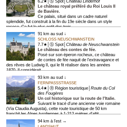
6.2★│Ⓢ Spot│
Château Linderhof
Le château royal préféré du Roi Louis II
de Bavière.
Ce palais, situé dans un cadre naturel
splendide, fut construit à la fin du 19e siècle dans un style
rococo. Ce fut le plus petit des trois ...
91 km au sud ↓
SCHLOSS NEUSCHWANSTEIN
7.7★│Ⓢ Spot│
Château de Neuschwanstein
Le château des contes de fée.
Posé sur son éperon rocheux, ce château
de contes de fée naquit de l'extravagance et
des rêves de Ludwig II, qui le fit réaliser dans les années
1870. Il considérait ...
93 km au sud ↓
FERNPASSSTRASSE
5.4★│Ⓡ Région touristique│
Route du Col
des Fougères
Un col historique sur la route de l'Italie.
Suivant le tracé d'une ancienne voie romaine
(Vía Claudia Augusta), cette route touristique de 50 km
franchit les Alpes tyroliennes à 1·212 mètres d'altit...
94 km à l'est →
LANDSHUT