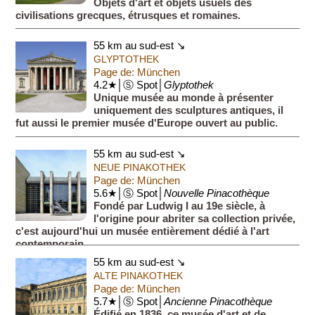
Objets d'art et objets usuels des
civilisations grecques, étrusques et romaines.
55 km au sud-est ↘
GLYPTOTHEK
Page de: München
4.2★│Ⓢ Spot│
Glyptothek
Unique musée au monde à présenter
uniquement des sculptures antiques, il
fut aussi le premier musée d'Europe ouvert au public.
55 km au sud-est ↘
NEUE PINAKOTHEK
Page de: München
5.6★│Ⓢ Spot│
Nouvelle Pinacothèque
Fondé par Ludwig I au 19e siècle, à
l'origine pour abriter sa collection privée,
c'est aujourd'hui un musée entièrement dédié à l'art
contemporain.
55 km au sud-est ↘
ALTE PINAKOTHEK
Page de: München
5.7★│Ⓢ Spot│
Ancienne Pinacothèque
Édifié en 1836, ce musée d'art et de