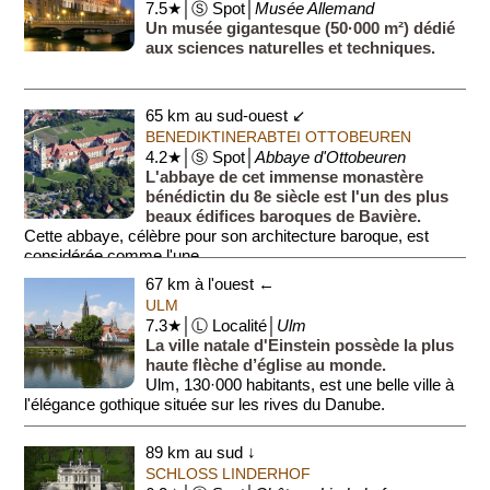
7.5★│Ⓢ Spot│
Musée Allemand
Un musée gigantesque (50·000 m²) dédié
aux sciences naturelles et techniques.
65 km au sud-ouest ↙
BENEDIKTINERABTEI OTTOBEUREN
4.2★│Ⓢ Spot│
Abbaye d'Ottobeuren
L'abbaye de cet immense monastère
bénédictin du 8e siècle est l'un des plus
beaux édifices baroques de Bavière.
Cette abbaye, célèbre pour son architecture baroque, est
considérée comme l'une ...
67 km à l'ouest ←
ULM
7.3★│Ⓛ Localité│
Ulm
La ville natale d'Einstein possède la plus
haute flèche d’église au monde.
Ulm, 130·000 habitants, est une belle ville à
l'élégance gothique située sur les rives du Danube.
Fondée au 9e ...
89 km au sud ↓
SCHLOSS LINDERHOF