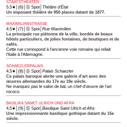
STAATSTHEATER
5.5★│(6)│Ⓢ Spot│
Théâtre d'État
Un imposant théâtre de 950 places datant de 1877.
MAXIMILIANSTRASSE
4.5★│(7)│Ⓢ Spot│
Rue Maximilien
La principale rue piétonne de la ville, bordée de beaux
hôtels particuliers, de jolies fontaines, de boutiques et de
cafés.
Cette rue correspond à l’ancienne voie romaine qui reliait
l’Italie à l’Allemagne.
SCHAEZLERPALAIS
4.5★│(8)│Ⓢ Spot│
Palais Schaezler
Ce palais baroque abrite une galerie d'art avec des
œuvres allemandes du 17e au 19e siècle.
Ne manquez pas le salon de bal, un chef-d'œuvre de l'art
rococo.
BASILIKA SANKT ULRICH UND AFRA
4.5★│(9)│Ⓢ Spot│
Basilique Saint Ulrich et Afra
Une impressionnante basilique gothique datant du 15e
siècle.