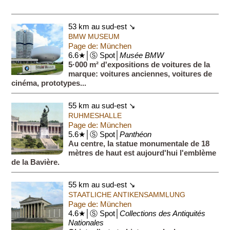
53 km au sud-est ↘
BMW MUSEUM
Page de: München
6.6★│Ⓢ Spot│
Musée BMW
5·000 m² d'expositions de voitures de la
marque: voitures anciennes, voitures de
cinéma, prototypes...
55 km au sud-est ↘
RUHMESHALLE
Page de: München
5.6★│Ⓢ Spot│
Panthéon
Au centre, la statue monumentale de 18
mètres de haut est aujourd'hui l'emblème
de la Bavière.
55 km au sud-est ↘
STAATLICHE ANTIKENSAMMLUNG
Page de: München
4.6★│Ⓢ Spot│
Collections des Antiquités
Nationales