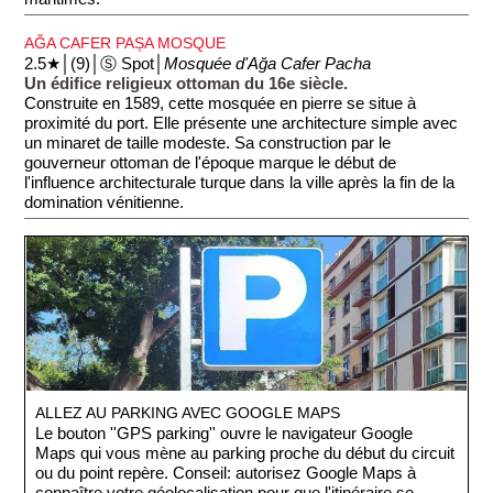
AĞA CAFER PAȘA MOSQUE
2.5★│(9)│Ⓢ Spot│
Mosquée d'Ağa Cafer Pacha
Un édifice religieux ottoman du 16e siècle.
Construite en 1589, cette mosquée en pierre se situe à
proximité du port. Elle présente une architecture simple avec
un minaret de taille modeste. Sa construction par le
gouverneur ottoman de l'époque marque le début de
l'influence architecturale turque dans la ville après la fin de la
domination vénitienne.
ALLEZ AU PARKING AVEC GOOGLE MAPS
Le bouton ''GPS parking'' ouvre le navigateur Google
Maps qui vous mène au parking proche du début du circuit
ou du point repère. Conseil: autorisez Google Maps à
connaître votre géolocalisation pour que l'itinéraire se