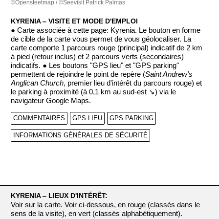
©Opensteetmap / ©Seevisit Patrick Palmas
KYRENIA ‒ VISITE ET MODE D'EMPLOI
● Carte associée à cette page: Kyrenia. Le bouton en forme
de cible de la carte vous permet de vous géolocaliser. La
carte comporte 1 parcours rouge (principal) indicatif de 2 km
à pied (retour inclus) et 2 parcours verts (secondaires)
indicatifs. ● Les boutons "GPS lieu" et "GPS parking"
permettent de rejoindre le point de repère (
Saint Andrew's
Anglican Church
, premier lieu d'intérêt du parcours rouge) et
le parking à proximité (à 0,1 km au sud-est ↘) via le
navigateur Google Maps.
COMMENTAIRES
GPS LIEU
GPS PARKING
INFORMATIONS GÉNÉRALES DE SÉCURITÉ
KYRENIA ‒ LIEUX D'INTÉRÊT:
Voir sur la carte. Voir ci-dessous, en rouge (classés dans le
sens de la visite), en vert (classés alphabétiquement).