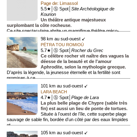
Page de: Limassol
5.5★│Ⓢ Spot│
Site Archéologique de
Kourion
Un théâtre antique majestueux
surplombant la côte rocheuse.
Ce site spectaculaire abrite un magnifique théâtre gréco-
romain parfaitement conservé face à la mer. Les vestiges de
98 km au sud-ouest ↙
villas aux mosaïqu...
PÉTRA TOU ROMIOÚ
5.7★│Ⓢ Spot│
Rocher du Grec
Ce célèbre rocher vit naître des vagues la
déesse de la beauté et de l'amour
Aphrodite, selon la mythologie grecque.
D’après la légende, la jeunesse éternelle et la fertilité sont
promises à ce...
101 km au sud-ouest ↙
LARA BEACH
4.7★│Ⓢ Spot│
Plage de Lara
La plus belle plage de Chypre (sable très
fin) est aussi un lieu de ponte de tortues.
Située à l'ouest de l'île, cette superbe plage
sauvage de sable fin, bordée d'un côté par des eaux limpides
et ...
105 km au sud-ouest ↙