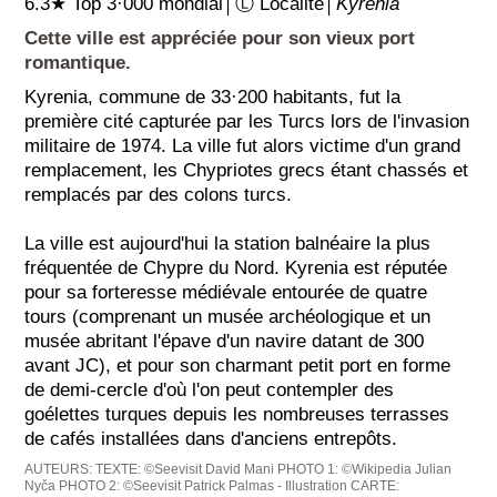
6.3★ Top 3·000 mondial│Ⓛ Localité│
Kyrenia
Cette ville est appréciée pour son vieux port
romantique.
Kyrenia, commune de 33·200 habitants, fut la
première cité capturée par les Turcs lors de l'invasion
militaire de 1974. La ville fut alors victime d'un grand
remplacement, les Chypriotes grecs étant chassés et
remplacés par des colons turcs.
La ville est aujourd'hui la station balnéaire la plus
fréquentée de Chypre du Nord. Kyrenia est réputée
pour sa forteresse médiévale entourée de quatre
tours (comprenant un musée archéologique et un
musée abritant l'épave d'un navire datant de 300
avant JC), et pour son charmant petit port en forme
de demi-cercle d'où l'on peut contempler des
goélettes turques depuis les nombreuses terrasses
de cafés installées dans d'anciens entrepôts.
AUTEURS:
TEXTE: ©Seevisit David Mani
PHOTO 1: ©Wikipedia Julian
Nyča
PHOTO 2: ©Seevisit Patrick Palmas - Illustration
CARTE: