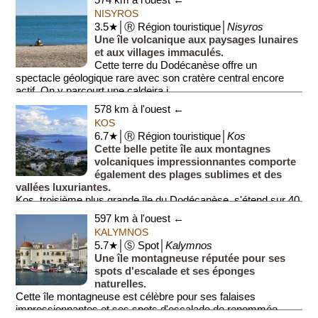
NISYROS
3.5★│Ⓡ Région touristique│
Nisyros
Une île volcanique aux paysages lunaires
et aux villages immaculés.
Cette terre du Dodécanèse offre un
spectacle géologique rare avec son cratère central encore
actif. On y parcourt une caldeira i...
578 km à l'ouest ←
KOS
6.7★│Ⓡ Région touristique│
Kos
Cette belle petite île aux montagnes
volcaniques impressionnantes comporte
également des plages sublimes et des
vallées luxuriantes.
Kos, troisième plus grande île du Dodécanèse, s'étend sur 40
k...
597 km à l'ouest ←
KALYMNOS
5.7★│Ⓢ Spot│
Kalymnos
Une île montagneuse réputée pour ses
spots d'escalade et ses éponges
naturelles.
Cette île montagneuse est célèbre pour ses falaises
impressionnantes et ses spots d'escalade de renommée