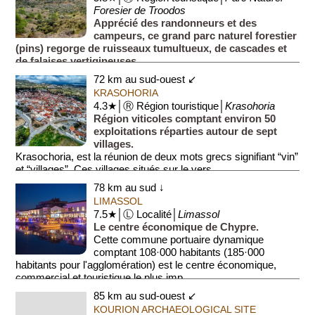
Foresier de Troodos
Apprécié des randonneurs et des
campeurs, ce grand parc naturel forestier
(pins) regorge de ruisseaux tumultueux, de cascades et
de falaises vertigineuses.
Ce parc national de près de 100 km² se c...
72 km au sud-ouest ↙
KRASOHORIA
4.3★│Ⓡ Région touristique│
Krasohoria
Région viticoles comptant environ 50
exploitations réparties autour de sept
villages.
Krasochoria, est la réunion de deux mots grecs signifiant “vin”
et “villages”. Ces villages situés sur le vers...
78 km au sud ↓
LIMASSOL
7.5★│Ⓛ Localité│
Limassol
Le centre économique de Chypre.
Cette commune portuaire dynamique
comptant 108·000 habitants (185·000
habitants pour l'agglomération) est le centre économique,
commercial et touristique le plus imp...
85 km au sud-ouest ↙
KOURION ARCHAEOLOGICAL SITE