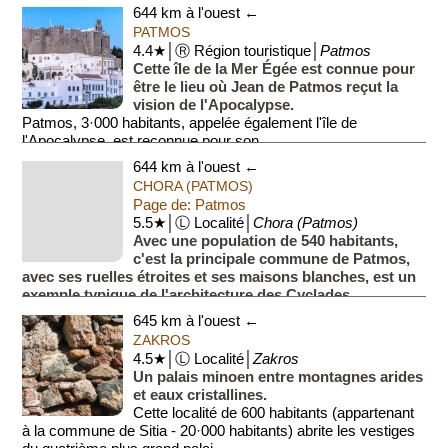
mondiale...
644 km à l'ouest ←
PATMOS
4.4★│Ⓡ Région touristique│
Patmos
Cette île de la Mer Égée est connue pour
être le lieu où Jean de Patmos reçut la
vision de l'Apocalypse.
Patmos, 3·000 habitants, appelée également l'île de
l'Apocalypse, est reconnue pour son...
644 km à l'ouest ←
CHORA (PATMOS)
Page de: Patmos
5.5★│Ⓛ Localité│
Chora (Patmos)
Avec une population de 540 habitants,
c'est la principale commune de Patmos,
avec ses ruelles étroites et ses maisons blanches, est un
exemple typique de l'architecture des Cyclades.
Lors de votre ...
645 km à l'ouest ←
ZAKROS
4.5★│Ⓛ Localité│
Zakros
Un palais minoen entre montagnes arides
et eaux cristallines.
Cette localité de 600 habitants (appartenant
à la commune de Sitia - 20·000 habitants) abrite les vestiges