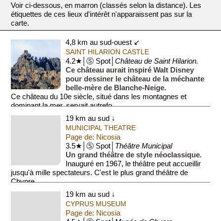
Voir ci-dessous, en marron (classés selon la distance). Les
étiquettes de ces lieux d'intérêt n'apparaissent pas sur la
carte.
4,8 km au sud-ouest ↙
SAINT HILARION CASTLE
4.2★│Ⓢ Spot│
Château de Saint Hilarion.
Ce château aurait inspiré Walt Disney
pour dessiner le château de la méchante
belle-mère de Blanche-Neige.
Ce château du 10e siècle, situé dans les montagnes et
dominant la mer, servait autrefo...
19 km au sud ↓
MUNICIPAL THEATRE
Page de: Nicosia
3.5★│Ⓢ Spot│
Théâtre Municipal
Un grand théâtre de style néoclassique.
Inauguré en 1967, le théâtre peut accueillir
jusqu'à mille spectateurs. C'est le plus grand théâtre de
Chypre.
19 km au sud ↓
CYPRUS MUSEUM
Page de: Nicosia