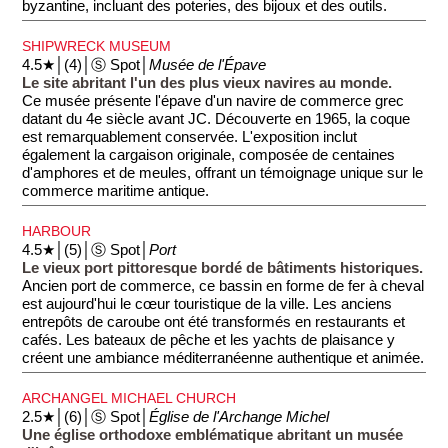
byzantine, incluant des poteries, des bijoux et des outils.
SHIPWRECK MUSEUM
4.5★│(4)│Ⓢ Spot│
Musée de l'Épave
Le site abritant l'un des plus vieux navires au monde.
Ce musée présente l'épave d'un navire de commerce grec
datant du 4e siècle avant JC. Découverte en 1965, la coque
est remarquablement conservée. L'exposition inclut
également la cargaison originale, composée de centaines
d'amphores et de meules, offrant un témoignage unique sur le
commerce maritime antique.
HARBOUR
4.5★│(5)│Ⓢ Spot│
Port
Le vieux port pittoresque bordé de bâtiments historiques.
Ancien port de commerce, ce bassin en forme de fer à cheval
est aujourd'hui le cœur touristique de la ville. Les anciens
entrepôts de caroube ont été transformés en restaurants et
cafés. Les bateaux de pêche et les yachts de plaisance y
créent une ambiance méditerranéenne authentique et animée.
ARCHANGEL MICHAEL CHURCH
2.5★│(6)│Ⓢ Spot│
Église de l'Archange Michel
Une église orthodoxe emblématique abritant un musée