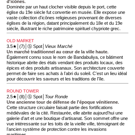
d'icônes.
Dominée par un haut clocher visible depuis le port, cette
église du 19e siècle fut convertie en musée. Elle expose une
vaste collection d'icônes religieuses provenant de diverses
églises de la région, datant principalement du 18e et du 19e
siècle, illustrant le riche patrimoine spirituel chypriote grec.
OLD MARKET
3.5★│(7)│Ⓢ Spot│
Vieux Marché
Un marché traditionnel au cœur de la ville haute.
Également connu sous le nom de Bandabuliya, ce bâtiment
historique abrite des étals vendant des produits locaux, des
épices et des produits artisanaux. Son architecture couverte
permet de faire ses achats à l'abri du soleil. C'est un lieu idéal
pour découvrir les saveurs et les traditions de l'île.
ROUND TOWER
2.5★│(8)│Ⓢ Spot│
Tour Ronde
Une ancienne tour de défense de l'époque vénitienne.
Cette structure circulaire faisait partie des fortifications
médiévales de la cité. Restaurée, elle abrite aujourd'hui une
galerie d'art et une boutique d'artisanat. Son sommet offre une
vue intéressante sur les toits de la vieille ville, témoignant de
l'ancien système de protection contre les invasions
maritimes.