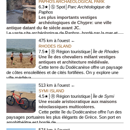
PAPHOS ARCHAEOLOGICAL PARK
6.3★│Ⓢ Spot│
Parc Archéologique de
Paphos
Les plus importants vestiges
archéologiques de Chypre: une ville
antique datant du 4e siècle avant JC.
Le vaste site archéologique de Paphos, bordé par la mer et
cerné par la station balnéaire mod...
475 km à l'ouest ←
RHODES ISLAND
7.5★│Ⓡ Région touristique│
Île de Rhodes
Une île des chevaliers mêlant vestiges
antiques et architecture médiévale.
Cette terre du Dodécanèse offre un paysage
de côtes ensoleillées et de cités fortifiées. On y explore une
ville médiéva...
513 km à l'ouest ←
SYMI ISLAND
4.5★│Ⓡ Région touristique│
Île de Symi
Une escale aristocratique aux maisons
néoclassiques multicolores.
Cette petite île du Dodécanèse offre l'un des
paysages portuaires les plus élégants de Grèce. Son port en
amphithéâtre est bordé de...
574 km à l'ouest ←