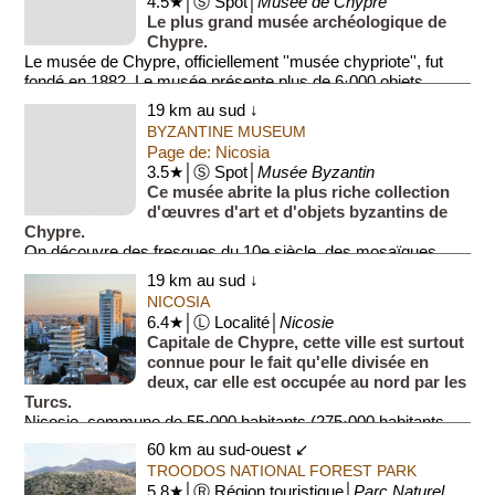
4.5★│Ⓢ Spot│
Musée de Chypre
Le plus grand musée archéologique de
Chypre.
Le musée de Chypre, officiellement ''musée chypriote'', fut
fondé en 1882. Le musée présente plus de 6·000 objets
couvrant une période allant du Néolit...
19 km au sud ↓
BYZANTINE MUSEUM
Page de: Nicosia
3.5★│Ⓢ Spot│
Musée Byzantin
Ce musée abrite la plus riche collection
d'œuvres d'art et d'objets byzantins de
Chypre.
On découvre des fresques du 10e siècle, des mosaïques,
des vases sacrés, des vêtements sacerdotaux, des icô...
19 km au sud ↓
NICOSIA
6.4★│Ⓛ Localité│
Nicosie
Capitale de Chypre, cette ville est surtout
connue pour le fait qu'elle divisée en
deux, car elle est occupée au nord par les
Turcs.
Nicosie, commune de 55·000 habitants (275·000 habitants
pour l'...
60 km au sud-ouest ↙
TROODOS NATIONAL FOREST PARK
5.8★│Ⓡ Région touristique│
Parc Naturel