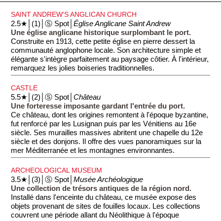
SAINT ANDREW'S ANGLICAN CHURCH
2.5★│(1)│Ⓢ Spot│
Église Anglicane Saint Andrew
Une église anglicane historique surplombant le port.
Construite en 1913, cette petite église en pierre dessert la
communauté anglophone locale. Son architecture simple et
élégante s'intègre parfaitement au paysage côtier. À l'intérieur,
remarquez les jolies boiseries traditionnelles.
CASTLE
5.5★│(2)│Ⓢ Spot│
Château
Une forteresse imposante gardant l'entrée du port.
Ce château, dont les origines remontent à l'époque byzantine,
fut renforcé par les Lusignan puis par les Vénitiens au 16e
siècle. Ses murailles massives abritent une chapelle du 12e
siècle et des donjons. Il offre des vues panoramiques sur la
mer Méditerranée et les montagnes environnantes.
ARCHEOLOGICAL MUSEUM
3.5★│(3)│Ⓢ Spot│
Musée Archéologique
Une collection de trésors antiques de la région nord.
Installé dans l'enceinte du château, ce musée expose des
objets provenant de sites de fouilles locaux. Les collections
couvrent une période allant du Néolithique à l'époque