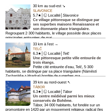
30 km au sud-est ↘
SLAVONICE
5.7★│Ⓛ Localité│
Slavonice
Ce village pittoresque se distingue par
ses superbes maisons Renaissance et
son étonnante place triangulaire.
Regroupant 2·300 habitants, le village possède deux places
principales entourées de mai...
33 km à l'est →
TELČ
6.3★│Ⓛ Localité│
Telč
Une pittoresque petite ville entourée de
trois étangs.
Petite cité entourée d'eau, Telč, 5·300
habitants, se distingue par sa place triangulaire (Náměstí
Zachariáše z Hradce) bordée de superbes ma...
39 km au nord-ouest ↖
TÁBOR
6.3★│Ⓛ Localité│
Tábor
Un centre médiéval parmi les mieux
conservés de Bohême.
Tábor, 34·000 habitants, fut fondée sur un
promontoire en 1420 par un mouvement religieux radical (les