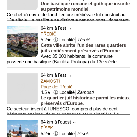
Une basilique romane et gothique inscrite
au patrimoine mondial.
Ce chef-d'œuvre de l'architecture médiévale fut construit au
13e siècle. La basilique se distingue par son portail richement
sculpté ...
64 km à l'est →
TŘEBÍČ
5.2★│Ⓛ Localité│
Třebíč
Cette ville abrite l'un des rares quartiers
juifs entièrement préservés d'Europe.
Avec 35·000 habitants, la commune
possède une basilique (Bazilika Prokopa) du 13e siècle.
Le centre inclu...
64 km à l'est →
ZÁMOSTÍ
Page de: Třebíč
4.5★│Ⓛ Localité│
Zámostí
Le quartier juif historique parmi les mieux
préservés d'Europe.
Ce secteur, inscrit à l'UNESCO, comprend plus de cent
bâtiments anciens, deux synagogues et un cimetière. Le
quartier témoigne de la...
64 km à l'ouest ←
PÍSEK
5.2★│Ⓛ Localité│
Písek