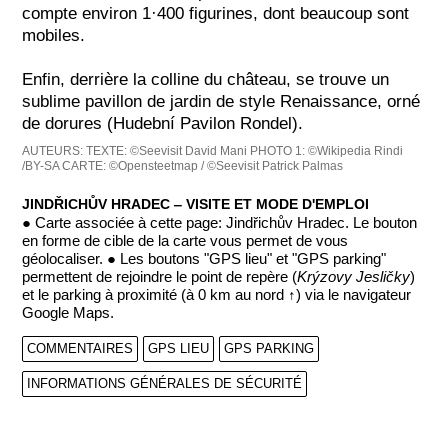
compte environ 1·400 figurines, dont beaucoup sont
mobiles.
Enfin, derrière la colline du château, se trouve un
sublime pavillon de jardin de style Renaissance, orné
de dorures (Hudební Pavilon Rondel).
AUTEURS:
TEXTE: ©Seevisit David Mani
PHOTO 1: ©Wikipedia Rindi
/BY-SA
CARTE: ©Opensteetmap / ©Seevisit Patrick Palmas
JINDŘICHŮV HRADEC ‒ VISITE ET MODE D'EMPLOI
● Carte associée à cette page: Jindřichův Hradec. Le bouton
en forme de cible de la carte vous permet de vous
géolocaliser. ● Les boutons "GPS lieu" et "GPS parking"
permettent de rejoindre le point de repère (
Krýzovy Jesličky
)
et le parking à proximité (à 0 km au nord ↑) via le navigateur
Google Maps.
COMMENTAIRES
GPS LIEU
GPS PARKING
INFORMATIONS GÉNÉRALES DE SÉCURITÉ