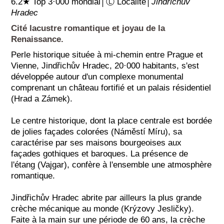
6.2★ Top 3·000 mondial│Ⓛ Localité│
Jindřichův
Hradec
Cité lacustre romantique et joyau de la
Renaissance.
Perle historique située à mi-chemin entre Prague et
Vienne, Jindřichův Hradec, 20·000 habitants, s'est
développée autour d'un complexe monumental
comprenant un château fortifié et un palais résidentiel
(Hrad a Zámek).
Le centre historique, dont la place centrale est bordée
de jolies façades colorées (Náměstí Míru), sa
caractérise par ses maisons bourgeoises aux
façades gothiques et baroques. La présence de
l'étang (Vajgar), confère à l'ensemble une atmosphère
romantique.
Jindřichův Hradec abrite par ailleurs la plus grande
crèche mécanique au monde (Krýzovy Jesličky).
Faite à la main sur une période de 60 ans, la crèche