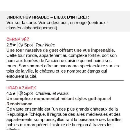
JINDŘICHŮV HRADEC ‒ LIEUX D'INTÉRÊT:
Voir sur la carte. Voir ci-dessous, en rouge (centraux -
classés alphabétiquement).
ČERNÁ VĚŽ
2.5★│Ⓢ Spot│
Tour Noire
Une tour massive de guet offrant une vue imprenable.
Cette tour ronde, appartenant au complexe fortifié, doit son
nom aux fumées de l'ancienne cuisine qui ont noirci ses
murs. Son sommet offre un panorama spectaculaire sur les
toits de la ville, le château et les nombreux étangs qui
entourent la cité.
HRAD A ZÁMEK
4.5★│Ⓢ Spot│
Château et Palais
Un complexe monumental mêlant styles gothique et
Renaissance.
Ce vaste ensemble est l'un des plus grands châteaux de la
République Tchèque. Il regroupe des ailes médiévales et des
appartements somptueux, illustrant la puissance des familles
nobles qui marquèrent l'histoire de la région à travers les
siècles.