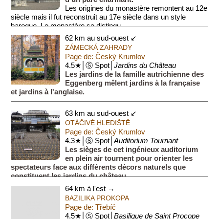
Les origines du monastère remontent au 12e
siècle mais il fut reconstruit au 17e siècle dans un style
baroque. Le monastère se distingu...
62 km au sud-ouest ↙
ZÁMECKÁ ZAHRADY
Page de: Český Krumlov
4.5★│Ⓢ Spot│
Jardins du Château
Les jardins de la famille autrichienne des
Eggenberg mêlent jardins à la française
et jardins à l'anglaise.
63 km au sud-ouest ↙
OTÁČIVÉ HLEDIŠTĚ
Page de: Český Krumlov
4.3★│Ⓢ Spot│
Auditorium Tournant
Les sièges de cet ingénieux auditorium
en plein air tournent pour orienter les
spectateurs face aux différents décors naturels que
constituent les jardins du château.
64 km à l'est →
BAZILIKA PROKOPA
Page de: Třebíč
4.5★│Ⓢ Spot│
Basilique de Saint Procope