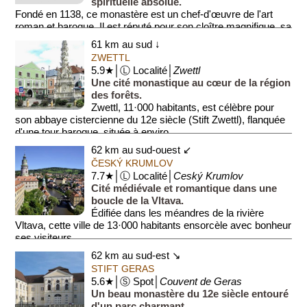
spirituelle absolue.
Fondé en 1138, ce monastère est un chef-d'œuvre de l'art
roman et baroque. Il est réputé pour son cloître magnifique, sa
bibliothèque ric...
61 km au sud ↓
ZWETTL
5.9★│Ⓛ Localité│
Zwettl
Une cité monastique au cœur de la région
des forêts.
Zwettl, 11·000 habitants, est célèbre pour
son abbaye cistercienne du 12e siècle (Stift Zwettl), flanquée
d'une tour baroque, située à enviro...
62 km au sud-ouest ↙
ČESKÝ KRUMLOV
7.7★│Ⓛ Localité│
Ceský Krumlov
Cité médiévale et romantique dans une
boucle de la Vltava.
Édifiée dans les méandres de la rivière
Vltava, cette ville de 13·000 habitants ensorcèle avec bonheur
ses visiteurs.
62 km au sud-est ↘
Les méandre...
STIFT GERAS
5.6★│Ⓢ Spot│
Couvent de Geras
Un beau monastère du 12e siècle entouré
d'un parc charmant.