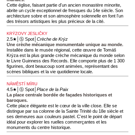
Cette église, faisant partie d'un ancien monastère minorite,
abrite un cycle exceptionnel de fresques du 14e siècle. Son
architecture sobre et son atmosphère solennelle en font l'un
des trésors artistiques les plus précieux de la cité.
KRÝZOVY JESLIČKY
2.5★│Ⓢ Spot│
Crèche de Krýz
Une crèche mécanique monumentale unique au monde.
Installée dans le musée régional, cette œuvre de Tomáš
Krýza est la plus grande crèche mécanique du monde selon
le Livre Guinness des Records. Elle comporte plus de 1 300
figurines, dont beaucoup sont animées, représentant des
scènes bibliques et la vie quotidienne locale.
NÁMĚSTÍ MÍRU
4.5★│Ⓢ Spot│
Place de la Paix
La place centrale bordée de façades historiques et
baroques.
Cette place élégante est le cœur de la ville close. Elle se
distingue par sa colonne de la Sainte Trinité du 18e siècle et
ses demeures aux couleurs pastel. C'est le point de départ
idéal pour explorer les ruelles commerçantes et les
monuments du centre historique.