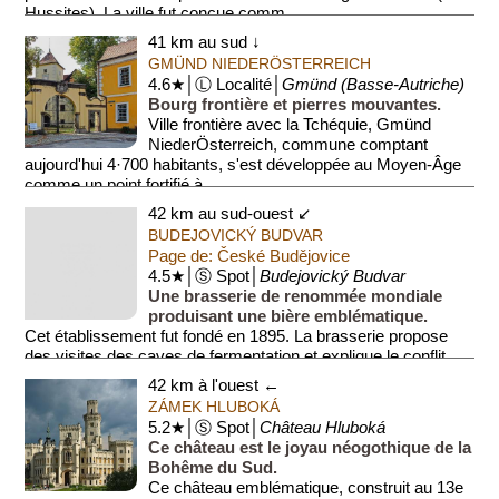
Hussites). La ville fut conçue comm...
41 km au sud ↓
GMÜND NIEDERÖSTERREICH
4.6★│Ⓛ Localité│
Gmünd (Basse-Autriche)
Bourg frontière et pierres mouvantes.
Ville frontière avec la Tchéquie, Gmünd
NiederÖsterreich, commune comptant
aujourd'hui 4·700 habitants, s'est développée au Moyen-Âge
comme un point fortifié à...
42 km au sud-ouest ↙
BUDEJOVICKÝ BUDVAR
Page de: České Budějovice
4.5★│Ⓢ Spot│
Budejovický Budvar
Une brasserie de renommée mondiale
produisant une bière emblématique.
Cet établissement fut fondé en 1895. La brasserie propose
des visites des caves de fermentation et explique le conflit
histor...
42 km à l'ouest ←
ZÁMEK HLUBOKÁ
5.2★│Ⓢ Spot│
Château Hluboká
Ce château est le joyau néogothique de la
Bohême du Sud.
Ce château emblématique, construit au 13e