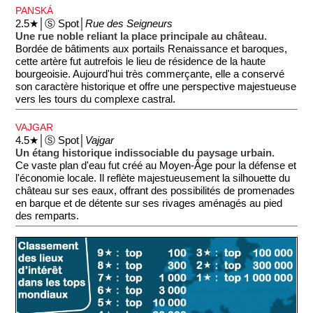
PANSKÁ
2.5★│Ⓢ Spot│
Rue des Seigneurs
Une rue noble reliant la place principale au château.
Bordée de bâtiments aux portails Renaissance et baroques,
cette artère fut autrefois le lieu de résidence de la haute
bourgeoisie. Aujourd'hui très commerçante, elle a conservé
son caractère historique et offre une perspective majestueuse
vers les tours du complexe castral.
VAJGAR
4.5★│Ⓢ Spot│
Vajgar
Un étang historique indissociable du paysage urbain.
Ce vaste plan d'eau fut créé au Moyen-Âge pour la défense et
l'économie locale. Il reflète majestueusement la silhouette du
château sur ses eaux, offrant des possibilités de promenades
en barque et de détente sur ses rivages aménagés au pied
des remparts.