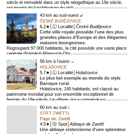
siècle et remodelé dans un style néogothique au 19e siècle,
est inspiré de l'architecture du châ...
43 km au sud-ouest ↙
ČESKÉ BUDĚJOVICE
6.2★│Ⓛ Localité│
České Budějovice
Cette ville royale possède l'une des plus
grandes places d'Europe et des élégantes
maisons bourgeoises.
Regroupant 97·000 habitants, la cité possède une vaste place
centrale (Náměstí Přemysla Ota...
56 km à l'ouest ←
HOLAŠOVICE
5.7★│Ⓛ Localité│
Holašovice
Le plus bel exemple au monde du style
Baroque rural.
Holašovice, 140 habitants, est classé au
patrimoine mondial pour son ensemble exceptionnel de
fermes du 19e siècle. Le village, qui a conservé so...
60 km au sud ↓
STIFT ZWETTL
Page de: Zwettl
4.5★│Ⓢ Spot│
Abbaye de Zwettl
Une abbaye cistercienne d'une splendeur