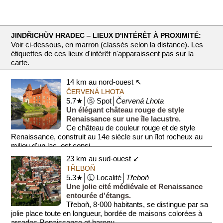
JINDŘICHŮV HRADEC ‒ LIEUX D'INTÉRÊT À PROXIMITÉ:
Voir ci-dessous, en marron (classés selon la distance). Les
étiquettes de ces lieux d'intérêt n'apparaissent pas sur la
carte.
14 km au nord-ouest ↖
ČERVENÁ LHOTA
5.7★│Ⓢ Spot│
Červená Lhota
Un élégant château rouge de style
Renaissance sur une île lacustre.
Ce château de couleur rouge et de style
Renaissance, construit au 14e siècle sur un îlot rocheux au
milieu d'un lac, est consi...
23 km au sud-ouest ↙
TŘEBOŇ
5.3★│Ⓛ Localité│
Třeboň
Une jolie cité médiévale et Renaissance
entourée d'étangs.
Třeboň, 8·000 habitants, se distingue par sa
jolie place toute en longueur, bordée de maisons colorées à
arcades Renaissance et baroqu...