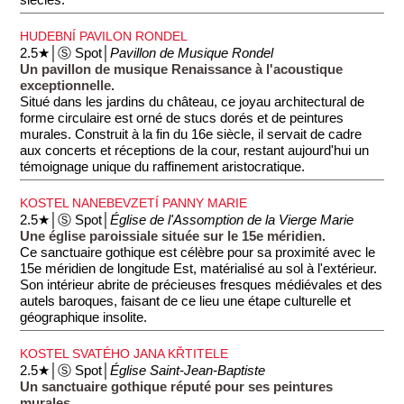
HUDEBNÍ PAVILON RONDEL
2.5★│Ⓢ Spot│
Pavillon de Musique Rondel
Un pavillon de musique Renaissance à l'acoustique
exceptionnelle.
Situé dans les jardins du château, ce joyau architectural de
forme circulaire est orné de stucs dorés et de peintures
murales. Construit à la fin du 16e siècle, il servait de cadre
aux concerts et réceptions de la cour, restant aujourd'hui un
témoignage unique du raffinement aristocratique.
KOSTEL NANEBEVZETÍ PANNY MARIE
2.5★│Ⓢ Spot│
Église de l'Assomption de la Vierge Marie
Une église paroissiale située sur le 15e méridien.
Ce sanctuaire gothique est célèbre pour sa proximité avec le
15e méridien de longitude Est, matérialisé au sol à l'extérieur.
Son intérieur abrite de précieuses fresques médiévales et des
autels baroques, faisant de ce lieu une étape culturelle et
géographique insolite.
KOSTEL SVATÉHO JANA KŘTITELE
2.5★│Ⓢ Spot│
Église Saint-Jean-Baptiste
Un sanctuaire gothique réputé pour ses peintures
murales.