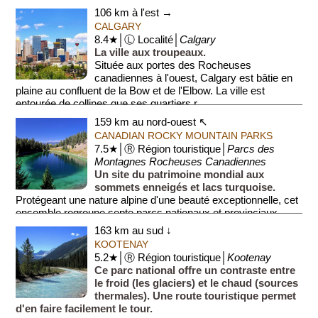
106 km à l'est →
CALGARY
8.4★│Ⓛ Localité│
Calgary
La ville aux troupeaux.
Située aux portes des Rocheuses
canadiennes à l'ouest, Calgary est bâtie en
plaine au confluent de la Bow et de l'Elbow. La ville est
entourée de collines que ses quartiers r...
159 km au nord-ouest ↖
CANADIAN ROCKY MOUNTAIN PARKS
7.5★│Ⓡ Région touristique│
Parcs des
Montagnes Rocheuses Canadiennes
Un site du patrimoine mondial aux
sommets enneigés et lacs turquoise.
Protégeant une nature alpine d'une beauté exceptionnelle, cet
ensemble regroupe septe parcs nationaux et provinciaux,
dont le J...
163 km au sud ↓
KOOTENAY
5.2★│Ⓡ Région touristique│
Kootenay
Ce parc national offre un contraste entre
le froid (les glaciers) et le chaud (sources
thermales). Une route touristique permet
d'en faire facilement le tour.