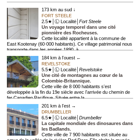
173 km au sud ↓
FORT STEELE
2.5★│Ⓛ Localité│
Fort Steele
Un voyage temporel dans une cité
pionnière des Rocheuses.
Cette localité appartient à la commune de
East Kootenay (60·000 habitants). Ce village patrimonial nous
transporte dans les années 1890, à...
184 km à l'ouest ←
REVELSTOKE
5.5★│Ⓛ Localité│
Revelstoke
Une cité de montagnes au cœur de la
Colombie-Britannique.
Cette ville de 8 000 habitants s'est
développée à la fin du 19e siècle avec l'arrivée du chemin de
fer Canadien Pacifique. Située entre la...
201 km à l'est →
DRUMBELLER
6.5★│Ⓛ Localité│
Drumbeller
La capitale mondiale des dinosaures dans
les Badlands.
Cette ville de 7 900 habitants est située au