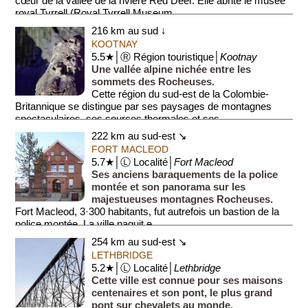
cœur de la vallée de la rivière Red Deer. Elle abrite le musée
royal Tyrrell (Royal Tyrrell Museum...
216 km au sud ↓
KOOTNAY
5.5★│Ⓡ Région touristique│
Kootnay
Une vallée alpine nichée entre les
sommets des Rocheuses.
Cette région du sud-est de la Colombie-
Britannique se distingue par ses paysages de montagnes
spectaculaires, ses sources thermales et ses...
222 km au sud-est ↘
FORT MACLEOD
5.7★│Ⓛ Localité│
Fort Macleod
Ses anciens baraquements de la police
montée et son panorama sur les
majestueuses montagnes Rocheuses.
Fort Macleod, 3·300 habitants, fut autrefois un bastion de la
police montée. La ville naquit e...
254 km au sud-est ↘
LETHBRIDGE
5.2★│Ⓛ Localité│
Lethbridge
Cette ville est connue pour ses maisons
centenaires et son pont, le plus grand
pont sur chevalets au monde.