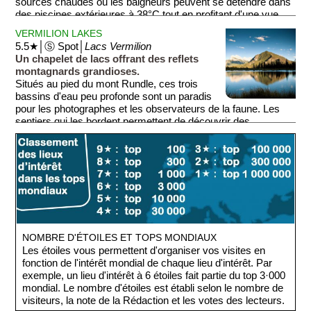
sources chaudes où les baigneurs peuvent se détendre dans
des piscines extérieures à 38°C tout en profitant d'une vue
imprenable sur les sommets enneigés du plus vieux parc
VERMILION LAKES
national canadien.
5.5★│Ⓢ Spot│
Lacs Vermilion
Un chapelet de lacs offrant des reflets
montagnards grandioses.
Situés au pied du mont Rundle, ces trois
bassins d'eau peu profonde sont un paradis
pour les photographes et les observateurs de la faune. Les
sentiers qui les bordent permettent de découvrir des
écosystèmes fragiles tout en admirant les paysages
emblématiques des Montagnes Rocheuses.
NOMBRE D'ÉTOILES ET TOPS MONDIAUX
Les étoiles vous permettent d'organiser vos visites en
fonction de l'intérêt mondial de chaque lieu d'intérêt. Par
exemple, un lieu d'intérêt à 6 étoiles fait partie du top 3·000
mondial. Le nombre d'étoiles est établi selon le nombre de
visiteurs, la note de la Rédaction et les votes des lecteurs.