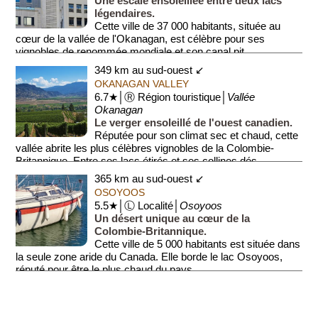
Une escale ensoleillée entre deux lacs
légendaires.
Cette ville de 37 000 habitants, située au
cœur de la vallée de l'Okanagan, est célèbre pour ses
vignobles de renommée mondiale et son canal pit...
349 km au sud-ouest ↙
OKANAGAN VALLEY
6.7★│Ⓡ Région touristique│
Vallée
Okanagan
Le verger ensoleillé de l'ouest canadien.
Réputée pour son climat sec et chaud, cette
vallée abrite les plus célèbres vignobles de la Colombie-
Britannique. Entre ses lacs étirés et ses collines dés...
365 km au sud-ouest ↙
OSOYOOS
5.5★│Ⓛ Localité│
Osoyoos
Un désert unique au cœur de la
Colombie-Britannique.
Cette ville de 5 000 habitants est située dans
la seule zone aride du Canada. Elle borde le lac Osoyoos,
réputé pour être le plus chaud du pays...