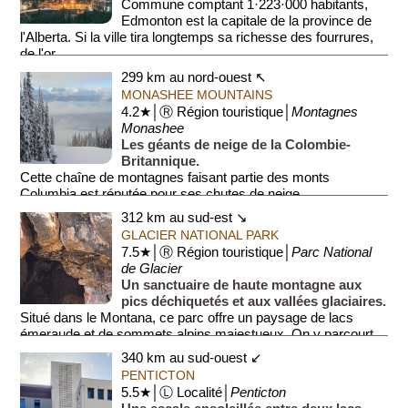
Commune comptant 1·223·000 habitants,
Edmonton est la capitale de la province de
l'Alberta. Si la ville tira longtemps sa richesse des fourrures,
de l'or...
299 km au nord-ouest ↖
MONASHEE MOUNTAINS
4.2★│Ⓡ Région touristique│
Montagnes
Monashee
Les géants de neige de la Colombie-
Britannique.
Cette chaîne de montagnes faisant partie des monts
Columbia est réputée pour ses chutes de neige
exceptionnelles. C'est une destination privilégiée p...
312 km au sud-est ↘
GLACIER NATIONAL PARK
7.5★│Ⓡ Région touristique│
Parc National
de Glacier
Un sanctuaire de haute montagne aux
pics déchiquetés et aux vallées glaciaires.
Situé dans le Montana, ce parc offre un paysage de lacs
émeraude et de sommets alpins majestueux. On y parcourt
une...
340 km au sud-ouest ↙
PENTICTON
5.5★│Ⓛ Localité│
Penticton