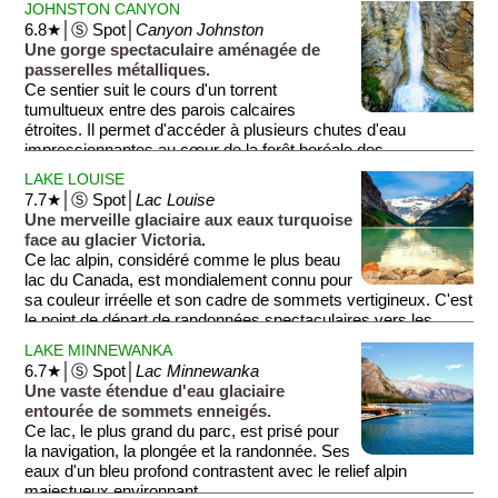
JOHNSTON CANYON
6.8★│Ⓢ Spot│
Canyon Johnston
Une gorge spectaculaire aménagée de
passerelles métalliques.
Ce sentier suit le cours d'un torrent
tumultueux entre des parois calcaires
étroites. Il permet d'accéder à plusieurs chutes d'eau
impressionnantes au cœur de la forêt boréale des
Rocheuses.
LAKE LOUISE
7.7★│Ⓢ Spot│
Lac Louise
Une merveille glaciaire aux eaux turquoise
face au glacier Victoria.
Ce lac alpin, considéré comme le plus beau
lac du Canada, est mondialement connu pour
sa couleur irréelle et son cadre de sommets vertigineux. C'est
le point de départ de randonnées spectaculaires vers les
maisons de thé en altitude.
LAKE MINNEWANKA
6.7★│Ⓢ Spot│
Lac Minnewanka
Une vaste étendue d'eau glaciaire
entourée de sommets enneigés.
Ce lac, le plus grand du parc, est prisé pour
la navigation, la plongée et la randonnée. Ses
eaux d'un bleu profond contrastent avec le relief alpin
majestueux environnant.