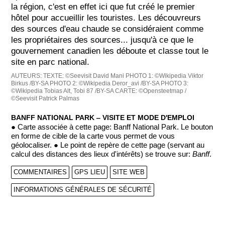
la région, c'est en effet ici que fut créé le premier
hôtel pour accueillir les touristes. Les découvreurs
des sources d'eau chaude se considéraient comme
les propriétaires des sources... jusqu'à ce que le
gouvernement canadien les déboute et classe tout le
site en parc national.
AUTEURS:
TEXTE: ©Seevisit David Mani
PHOTO 1: ©Wikipedia Viktor
Birkus /BY-SA
PHOTO 2: ©Wikipedia Deror_avi /BY-SA
PHOTO 3:
©Wikipedia Tobias Alt, Tobi 87 /BY-SA
CARTE: ©Opensteetmap /
©Seevisit Patrick Palmas
BANFF NATIONAL PARK ‒ VISITE ET MODE D'EMPLOI
● Carte associée à cette page: Banff National Park. Le bouton
en forme de cible de la carte vous permet de vous
géolocaliser. ● Le point de repère de cette page (servant au
calcul des distances des lieux d'intérêts) se trouve sur:
Banff
.
COMMENTAIRES
GPS LIEU
SITE WEB
INFORMATIONS GÉNÉRALES DE SÉCURITÉ