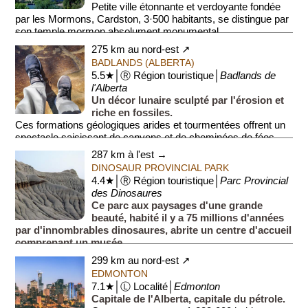
Petite ville étonnante et verdoyante fondée
par les Mormons, Cardston, 3·500 habitants, se distingue par
son temple mormon absolument monumental.
275 km au nord-est ↗
BADLANDS (ALBERTA)
5.5★│Ⓡ Région touristique│
Badlands de
l'Alberta
Un décor lunaire sculpté par l'érosion et
riche en fossiles.
Ces formations géologiques arides et tourmentées offrent un
spectacle saisissant de canyons et de cheminées de fées
(Hoodoos). La régi...
287 km à l'est →
DINOSAUR PROVINCIAL PARK
4.4★│Ⓡ Région touristique│
Parc Provincial
des Dinosaures
Ce parc aux paysages d'une grande
beauté, habité il y a 75 millions d'années
par d'innombrables dinosaures, abrite un centre d'accueil
comprenant un musée.
Il y a 75 millions d'années, cet endro...
299 km au nord-est ↗
EDMONTON
7.1★│Ⓛ Localité│
Edmonton
Capitale de l'Alberta, capitale du pétrole.