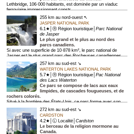
Lethbridge, 106·000 habitants, est dominée par un viaduc
ferroviaire impressionnant constr...
255 km au nord-ouest ↖
JASPER NATIONAL PARK
6.1★│Ⓡ Région touristique│
Parc National
de Jasper
Le plus grand et le plus au nord des
parcs canadiens.
Si avec une superficie de 10·878 km², le parc national de
Jasper est le plus grand parc des Rocheuses canadiennes,
c'est toutefois le second en ...
257 km au sud-est ↘
WATERTON LAKES NATIONAL PARK
5.7★│Ⓡ Région touristique│
Pac National
des Lacs Waterton
Ce parc se compose de lacs aux eaux
limpides, de cascades fougueuses, et de
rochers colorés.
Situé à la frontière des États-Unis, ce parc forme avec son
voisin le premier parc international de la p...
272 km au sud-est ↘
CARDSTON
4.2★│Ⓛ Localité│
Cardston
Le berceau de la religion mormone au
Canada.